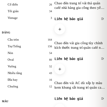
Chao đèn trang trí vải thả quán
Cổ điển
26
café nhà hàng gia công theo yêu
Tối giản
34
cầu
Vintage
3
Liên hệ báo giá
DÁNG
Cầu tròn
164
Chao đèn vải gia công tùy chỉnh
Trụ/Trống
156
kích thước trang trí quán café nhà
hàng
Nón
54
Liên hệ báo giá
Oval
80
Vuông
52
Nhiều tầng
43
Đĩa bay
16
Chao đèn vải AC dù xếp ly màu
Chuông
12
kem khung sắt trang trí quán café
nhà hàng
Liên hệ báo giá
MÀU