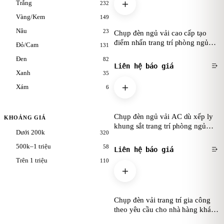
Trắng
232
Vàng/Kem
149
Nâu
23
Chụp đèn ngủ vải cao cấp tạo
điểm nhấn trang trí phòng ngủ
Đỏ/Cam
131
phòng khách
Đen
82
Liên hệ báo giá
Xanh
35
Xám
6
Chụp đèn ngủ vải AC dù xếp ly
KHOẢNG GIÁ
khung sắt trang trí phòng ngủ
Dưới 200k
320
phòng khách
500k–1 triệu
58
Liên hệ báo giá
Trên 1 triệu
110
Chụp đèn vải trang trí gia công
theo yêu cầu cho nhà hàng khách
sạn