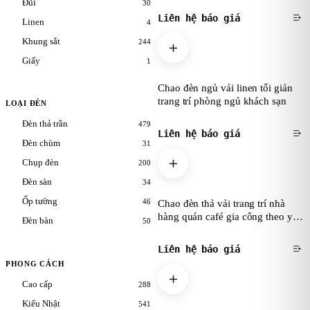
Đũi
30
Liên hệ báo giá
Linen
4
Khung sắt
244
Giấy
1
Chao đèn ngủ vải linen tối giản
trang trí phòng ngủ khách sạn
LOẠI ĐÈN
Đèn thả trần
479
Liên hệ báo giá
Đèn chùm
31
Chụp đèn
200
Đèn sàn
34
Ốp tường
46
Chao đèn thả vải trang trí nhà
hàng quán café gia công theo yêu
Đèn bàn
50
cầu
Liên hệ báo giá
PHONG CÁCH
Cao cấp
288
Kiểu Nhật
541