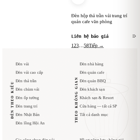
Đèn hộp thả trần vải trang trí
quán cafe văn phòng
Liên hệ báo giá
1
2
3
…
58
Tiếp →
Đèn vải
Đèn nhà hàng
Đèn vải cao cấp
Đèn quán cafe
THEO KHÔNG GIAN
Đèn thả trần
Đèn quán BBQ
ĐÈN THEO KIỂU
Đèn chùm vải
Đèn khách sạn
Đèn ốp tường
Khách sạn & Resort
Đèn trang trí
Cửa hàng — tất cả SP
Đèn Nhật Bản
Tất cả danh mục
Đèn lồng Hội An
Gia công chụp đèn vải
Hồ sơ năng lực · bảng giá