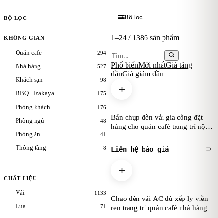
Bộ lọc
BỘ LỌC
1
–
24
/
1386
sản phẩm
KHÔNG GIAN
Quán cafe
294
Phổ biến
Mới nhất
Giá tăng
Nhà hàng
527
dần
Giá giảm dần
Khách sạn
98
BBQ · Izakaya
175
Phòng khách
176
Bán chụp đèn vải gia công đặt
Phòng ngủ
48
hàng cho quán café trang trí nội
Phòng ăn
41
thất
Thông tầng
8
Liên hệ báo giá
CHẤT LIỆU
Vải
1133
Chao đèn vải AC dù xếp ly viền
Lụa
71
ren trang trí quán café nhà hàng