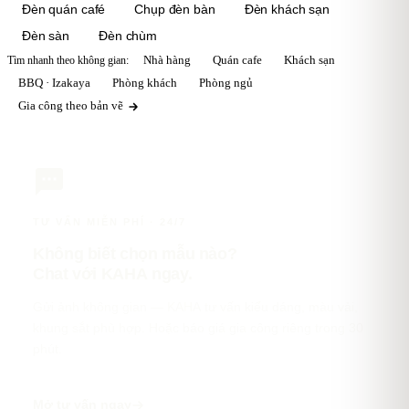
Đèn quán café
Chụp đèn bàn
Đèn khách sạn
Đèn sàn
Đèn chùm
Tìm nhanh theo không gian:
Nhà hàng
Quán cafe
Khách sạn
BBQ · Izakaya
Phòng khách
Phòng ngủ
Gia công theo bản vẽ
TƯ VẤN MIỄN PHÍ · 24/7
Không biết chọn mẫu nào?
Chat với KAHA ngay.
Gửi ảnh không gian — KAHA tư vấn kiểu dáng, màu vải,
khung sắt phù hợp. Hoặc báo giá gia công riêng trong 30
phút.
Mở tư vấn ngay