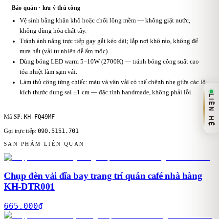
Bảo quản · lưu ý thủ công
Vệ sinh bằng khăn khô hoặc chổi lông mềm — không giặt nước,
không dùng hóa chất tẩy.
Tránh ánh nắng trực tiếp gay gắt kéo dài; lắp nơi khô ráo, không để
mưa hắt (vải tự nhiên dễ ẩm mốc).
Dùng bóng LED warm 5–10W (2700K) — tránh bóng công suất cao
tỏa nhiệt làm sạm vải.
Làm thủ công từng chiếc: màu và vân vải có thể chênh nhẹ giữa các lô,
kích thước dung sai ±1 cm — đặc tính handmade, không phải lỗi.
LIÊN HỆ
KH-FQ49MF
Mã SP:
090.5151.701
Gọi trực tiếp:
SẢN PHẨM LIÊN QUAN
Chụp đèn vải đĩa bay trang trí quán café nhà hàng
KH-DTR001
665.000
₫