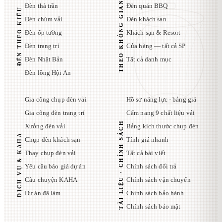
THEO KHÔNG GIAN
Đèn thả trần
Đèn quán BBQ
ĐÈN THEO KIỂU
Đèn chùm vải
Đèn khách sạn
Đèn ốp tường
Khách sạn & Resort
Đèn trang trí
Cửa hàng — tất cả SP
Đèn Nhật Bản
Tất cả danh mục
Đèn lồng Hội An
Gia công chụp đèn vải
Hồ sơ năng lực · bảng giá
Gia công đèn trang trí
Cẩm nang 9 chất liệu vải
TÀI LIỆU · CHÍNH SÁCH
Xưởng đèn vải
Bảng kích thước chụp đèn
DỊCH VỤ & KAHA
Chụp đèn khách sạn
Tính giá nhanh
Thay chụp đèn vải
Tất cả bài viết
Yêu cầu báo giá dự án
Chính sách đổi trả
Câu chuyện KAHA
Chính sách vận chuyển
Dự án đã làm
Chính sách bảo hành
Chính sách bảo mật