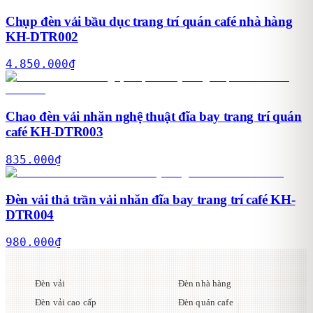
Chụp đèn vải bầu dục trang trí quán café nhà hàng
KH-DTR002
4.850.000
₫
Chao đèn vải nhăn nghệ thuật đĩa bay trang trí quán
café KH-DTR003
835.000
₫
Đèn vải thả trần vải nhăn đĩa bay trang trí café KH-
DTR004
980.000
₫
Đèn vải
Đèn nhà hàng
Đèn vải cao cấp
Đèn quán cafe