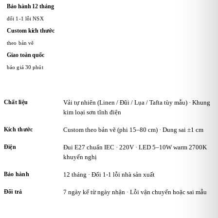
Bảo hành 12 tháng
đổi 1-1 lỗi NSX
Custom kích thước
theo bản vẽ
Giao toàn quốc
báo giá 30 phút
Chất liệu
Vải tự nhiên (Linen / Đũi / Lụa / Tafta tùy mẫu) · Khung
kim loại sơn tĩnh điện
Kích thước
Custom theo bản vẽ (phi 15–80 cm) · Dung sai ±1 cm
Điện
Đui E27 chuẩn IEC · 220V · LED 5–10W warm 2700K
khuyến nghị
Bảo hành
12 tháng · Đổi 1-1 lỗi nhà sản xuất
Đổi trả
7 ngày kể từ ngày nhận · Lỗi vận chuyển hoặc sai mẫu