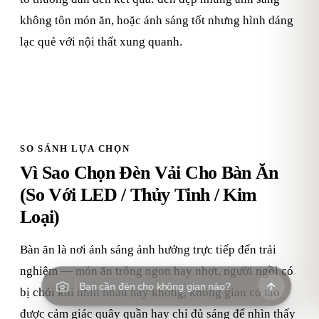
không tôn món ăn, hoặc ánh sáng tốt nhưng hình dáng
lạc quẻ với nội thất xung quanh.
SO SÁNH LỰA CHỌN
Vì Sao Chọn Đèn Vải Cho Bàn Ăn
(So Với LED / Thủy Tinh / Kim
Loại)
Bàn ăn là nơi ánh sáng ảnh hưởng trực tiếp đến trải
nghiệm — món ăn trông ngon hay nhợt, người ngồi có
Bạn cần đèn cho không gian nào?
bị chói khi nhìn nhau hay không, không gian có tạo
được cảm giác quây quần hay chỉ đủ sáng để nhìn thấy