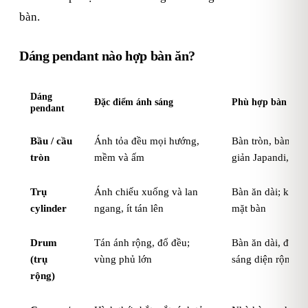
bàn.
Dáng pendant nào hợp bàn ăn?
Dáng
Đặc điểm ánh sáng
Phù hợp bàn ăn
pendant
Bầu / cầu
Ánh tỏa đều mọi hướng,
Bàn tròn, bàn vu
tròn
mềm và ấm
giản Japandi, Sc
Trụ
Ánh chiếu xuống và lan
Bàn ăn dài; khi c
cylinder
ngang, ít tán lên
mặt bàn
Drum
Tán ánh rộng, đổ đều;
Bàn ăn dài, đảo 
(trụ
vùng phủ lớn
sáng diện rộng
rộng)