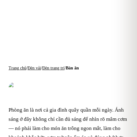
XƯỞNG GIA CÔNG KAHA® · SÀI GÒN TỪ
2018
Đèn Trang Trí Bàn Ăn
Pendant vải thả trần tôn màu món ăn · đèn accent tủ
rượu & kệ bát · hệ ánh sáng phòng ăn đồng bộ · Báo
giá 30 phút · Bảo hành 12 tháng
Gọi báo giá
090.5151.701
Trang chủ
/
Đèn vải
/
Đèn trang trí
/
Bàn ăn
Xem toàn bộ đèn trang trí
Phòng ăn là nơi cả gia đình quây quần mỗi ngày. Ánh
sáng ở đây không chỉ cần đủ sáng để nhìn rõ mâm cơm
— nó phải làm cho món ăn trông ngon mắt, làm cho