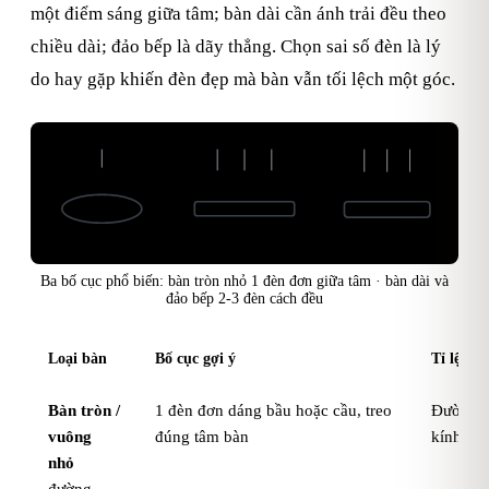
một điểm sáng giữa tâm; bàn dài cần ánh trải đều theo
chiều dài; đảo bếp là dãy thẳng. Chọn sai số đèn là lý
do hay gặp khiến đèn đẹp mà bàn vẫn tối lệch một góc.
Bàn tròn
Bàn dài 1,6–2,4m
Đảo bếp
1 đèn đơn
2–3 đèn cách đều
2–3 đèn thả dãy
Ba bố cục phổ biến: bàn tròn nhỏ 1 đèn đơn giữa tâm · bàn dài và
đảo bếp 2-3 đèn cách đều
Loại bàn
Bố cục gợi ý
Tỉ lệ cụ
Bàn tròn /
1 đèn đơn dáng bầu hoặc cầu, treo
Đường k
vuông
đúng tâm bàn
kính bà
nhỏ
đường