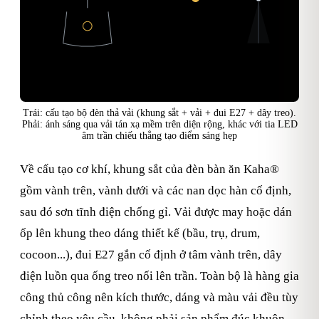
Vành khung trên
Vải bọc khung
Vành khung dưới
Qua vải: tán xạ mềm
LED âm trần: tia thẳng
vùng sáng rộng, không chói
điểm sáng hẹp, bóng cứng
Đui E27 + bóng đèn
bên trong chao
Trái: cấu tạo bộ đèn thả vải (khung sắt + vải + đui E27 + dây treo).
Phải: ánh sáng qua vải tán xạ mềm trên diện rộng, khác với tia LED
âm trần chiếu thẳng tạo điểm sáng hẹp
Về cấu tạo cơ khí, khung sắt của đèn bàn ăn Kaha®
gồm vành trên, vành dưới và các nan dọc hàn cố định,
sau đó sơn tĩnh điện chống gỉ. Vải được may hoặc dán
ốp lên khung theo dáng thiết kế (bầu, trụ, drum,
cocoon...), đui E27 gắn cố định ở tâm vành trên, dây
điện luồn qua ống treo nối lên trần. Toàn bộ là hàng gia
công thủ công nên kích thước, dáng và màu vải đều tùy
chỉnh theo yêu cầu, không phải sản phẩm đúc khuôn