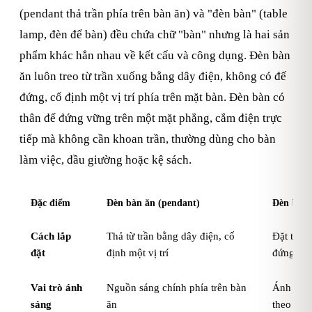
(pendant thả trần phía trên bàn ăn) và "đèn bàn" (table
lamp, đèn để bàn) đều chứa chữ "bàn" nhưng là hai sản
phẩm khác hẳn nhau về kết cấu và công dụng. Đèn bàn
ăn luôn treo từ trần xuống bằng dây điện, không có đế
đứng, cố định một vị trí phía trên mặt bàn. Đèn bàn có
thân đế đứng vững trên một mặt phẳng, cắm điện trực
tiếp mà không cần khoan trần, thường dùng cho bàn
làm việc, đầu giường hoặc kệ sách.
Đặc điểm
Đèn bàn ăn (pendant)
Đèn bàn 
Cách lắp
Thả từ trần bằng dây điện, cố
Đặt trực 
đặt
định một vị trí
đứng riê
Vai trò ánh
Nguồn sáng chính phía trên bàn
Ánh sáng
sáng
ăn
theo nhu