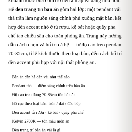
khoảnh khắc bữa cơm trở nên ấm áp và đáng nhớ hơn.
Hệ
đèn trang trí bàn ăn
gồm hai lớp: một pendant vải
thả trần làm nguồn sáng chính phủ xuống mặt bàn, kết
hợp đèn accent nhỏ ở tủ rượu, kệ bát hoặc quầy pha
chế tạo chiều sâu cho toàn phòng ăn. Trang này hướng
dẫn cách chọn và bố trí cả hệ — từ độ cao treo pendant
70-85cm, tỉ lệ kích thước theo loại bàn, đến cách bố trí
đèn accent phù hợp với nội thất phòng ăn.
Bàn ăn cần hệ đèn vải như thế nào
Pendant thả — điểm sáng chính trên bàn ăn
Độ cao treo đúng 70-85cm tôn bàn ăn
Bố cục theo loại bàn: tròn / dài / đảo bếp
Đèn accent tủ rượu · kệ bát · quầy pha chế
Kelvin 2700K — tôn màu món ăn
Đèn trang trí bàn ăn vải là gì