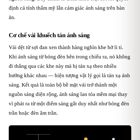
định cả tính thẩm mỹ lẫn cảm giác ánh sáng trên bàn
ăn.
Cơ chế vải khuếch tán ánh sáng
Vải dệt từ sợi đan xen thành hàng nghìn khe hở li ti.
Khi ánh sáng từ bóng đèn bên trong chiếu ra, nó không
đi thẳng qua các khe này mà bị tán xạ theo nhiều
hướng khác nhau — hiện tượng vật lý gọi là tán xạ ánh
sáng. Kết quả là toàn bộ bề mặt vải trở thành một
nguồn sáng diện rộng, ánh sáng lan tỏa mềm mại thay
vì phát ra từ một điểm sáng gắt duy nhất như bóng đèn
trần hoặc đèn âm trần.
Ánh sáng: vải tán xạ vs LED thẳng
Cấu tạo bộ đèn thả vải
Trần
Dây treo