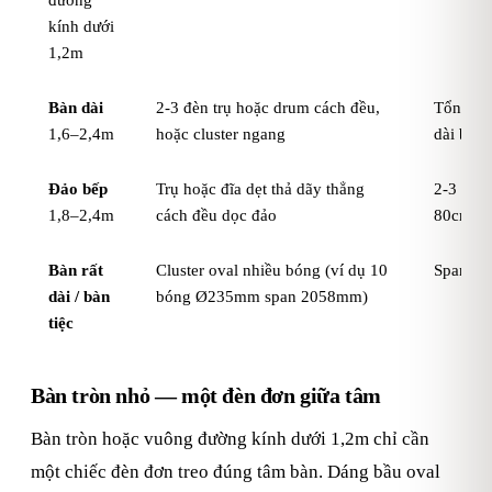
kính dưới
1,2m
Bàn dài
2-3 đèn trụ hoặc drum cách đều,
Tổng sp
1,6–2,4m
hoặc cluster ngang
dài bàn
Đảo bếp
Trụ hoặc đĩa dẹt thả dãy thẳng
2-3 đèn;
1,8–2,4m
cách đều dọc đảo
80cm
Bàn rất
Cluster oval nhiều bóng (ví dụ 10
Span cụm
dài / bàn
bóng Ø235mm span 2058mm)
tiệc
Bàn tròn nhỏ — một đèn đơn giữa tâm
Bàn tròn hoặc vuông đường kính dưới 1,2m chỉ cần
một chiếc đèn đơn treo đúng tâm bàn. Dáng bầu oval