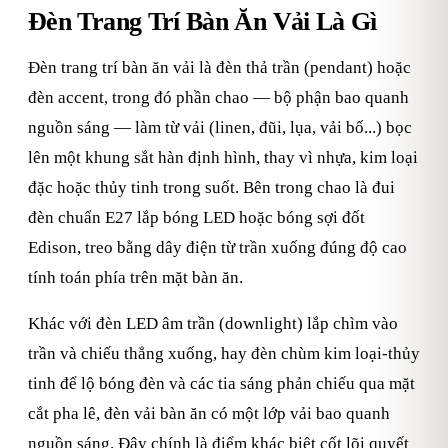
Đèn Trang Trí Bàn Ăn Vải Là Gì
Đèn trang trí bàn ăn vải là đèn thả trần (pendant) hoặc
đèn accent, trong đó phần chao — bộ phận bao quanh
nguồn sáng — làm từ vải (linen, đũi, lụa, vải bố...) bọc
lên một khung sắt hàn định hình, thay vì nhựa, kim loại
đặc hoặc thủy tinh trong suốt. Bên trong chao là đui
đèn chuẩn E27 lắp bóng LED hoặc bóng sợi đốt
Edison, treo bằng dây điện từ trần xuống đúng độ cao
tính toán phía trên mặt bàn ăn.
Khác với đèn LED âm trần (downlight) lắp chìm vào
trần và chiếu thẳng xuống, hay đèn chùm kim loại-thủy
tinh để lộ bóng đèn và các tia sáng phản chiếu qua mặt
cắt pha lê, đèn vải bàn ăn có một lớp vải bao quanh
nguồn sáng. Đây chính là điểm khác biệt cốt lõi quyết