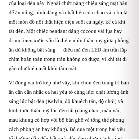
của loại đèn này. Ngoài chức năng chiếu sáng mặt bàn
để ăn uống, hình dáng và chất liệu của chao vải còn là
một món đồ nội thất hiện diện suốt cả ngày, kể cả khi
tắt đèn. Một chiếc pendant dáng cocoon vải lụa hay
drum linen xước vẫn là điểm nhìn thẩm mỹ giữa phòng
ăn dù không bật sáng — điều mà đèn LED âm trần lắp
chìm hoàn toàn trong trần không có được, vì khi tắt đi
gần như biến mất khỏi tầm mắt.
Vì đóng vai trò kép như vậy, khi chọn đèn trang trí bàn
ăn cần cân nhắc cả hai yếu tố cùng lúc: chất lượng ánh
sáng lúc bật đèn (Kelvin, độ khuếch tán, độ chói) và
hình thức thẩm mỹ lúc đèn tắt (dáng chao, màu vải,
màu khung có hợp với bộ bàn ghế và tổng thể phong
cách phòng ăn hay không). Bỏ qua một trong hai yếu
tố thường dẫn đến kết quả: đèn đẹp nhưng ánh sáng