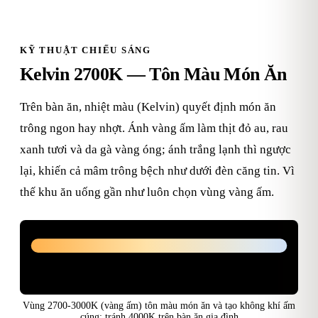
KỸ THUẬT CHIẾU SÁNG
Kelvin 2700K — Tôn Màu Món Ăn
Trên bàn ăn, nhiệt màu (Kelvin) quyết định món ăn
trông ngon hay nhợt. Ánh vàng ấm làm thịt đỏ au, rau
xanh tươi và da gà vàng óng; ánh trắng lạnh thì ngược
lại, khiến cả mâm trông bệch như dưới đèn căng tin. Vì
thế khu ăn uống gần như luôn chọn vùng vàng ấm.
2700K
3000K
3500K
4000K
TRÁNH — món nhợt
NÊN — tôn màu món ăn
trung gian
Vàng ấm
Trắng lạnh
Vùng 2700-3000K (vàng ấm) tôn màu món ăn và tạo không khí ấm
cúng; tránh 4000K trên bàn ăn gia đình