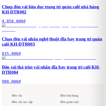
Chụp đèn vải bầu dục trang trí quán café nhà hàng
KH-DTR002
4.850.000
₫
Chao đèn vải nhăn nghệ thuật đĩa bay trang trí quán
café KH-DTR003
835.000
₫
Đèn vải thả trần vải nhăn đĩa bay trang trí café KH-
DTR004
980.000
₫
Đèn vải
Đèn nhà hàng
Đèn vải cao cấp
Đèn quán cafe