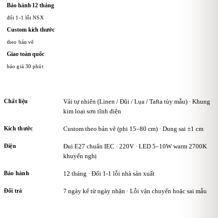
Bảo hành 12 tháng
đổi 1-1 lỗi NSX
Custom kích thước
theo bản vẽ
Giao toàn quốc
báo giá 30 phút
Chất liệu
Vải tự nhiên (Linen / Đũi / Lụa / Tafta tùy mẫu) · Khung
kim loại sơn tĩnh điện
Kích thước
Custom theo bản vẽ (phi 15–80 cm) · Dung sai ±1 cm
Điện
Đui E27 chuẩn IEC · 220V · LED 5–10W warm 2700K
khuyến nghị
Bảo hành
12 tháng · Đổi 1-1 lỗi nhà sản xuất
Đổi trả
7 ngày kể từ ngày nhận · Lỗi vận chuyển hoặc sai mẫu