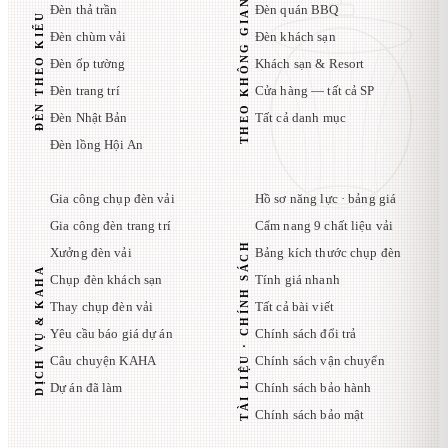
THEO KHÔNG GIAN
Đèn thả trần
Đèn quán BBQ
ĐÈN THEO KIỂU
Đèn chùm vải
Đèn khách sạn
Đèn ốp tường
Khách sạn & Resort
Đèn trang trí
Cửa hàng — tất cả SP
Đèn Nhật Bản
Tất cả danh mục
Đèn lồng Hội An
Gia công chụp đèn vải
Hồ sơ năng lực · bảng giá
Gia công đèn trang trí
Cẩm nang 9 chất liệu vải
TÀI LIỆU · CHÍNH SÁCH
Xưởng đèn vải
Bảng kích thước chụp đèn
DỊCH VỤ & KAHA
Chụp đèn khách sạn
Tính giá nhanh
Thay chụp đèn vải
Tất cả bài viết
Yêu cầu báo giá dự án
Chính sách đổi trả
Câu chuyện KAHA
Chính sách vận chuyển
Dự án đã làm
Chính sách bảo hành
Chính sách bảo mật