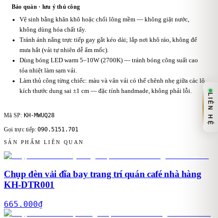
Bảo quản · lưu ý thủ công
Vệ sinh bằng khăn khô hoặc chổi lông mềm — không giặt nước,
không dùng hóa chất tẩy.
Tránh ánh nắng trực tiếp gay gắt kéo dài; lắp nơi khô ráo, không để
mưa hắt (vải tự nhiên dễ ẩm mốc).
Dùng bóng LED warm 5–10W (2700K) — tránh bóng công suất cao
tỏa nhiệt làm sạm vải.
Làm thủ công từng chiếc: màu và vân vải có thể chênh nhẹ giữa các lô,
kích thước dung sai ±1 cm — đặc tính handmade, không phải lỗi.
LIÊN HỆ
KH-MWUQ28
Mã SP:
090.5151.701
Gọi trực tiếp:
SẢN PHẨM LIÊN QUAN
Chụp đèn vải đĩa bay trang trí quán café nhà hàng
KH-DTR001
665.000
₫