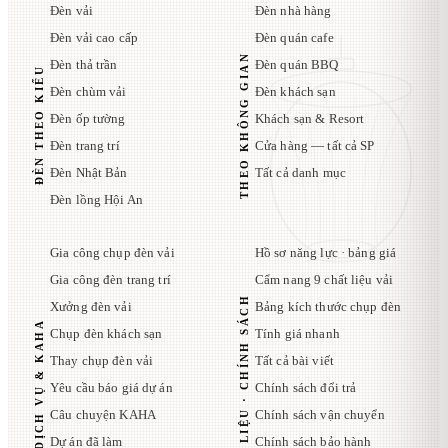
Đèn vải
Đèn nhà hàng
Đèn vải cao cấp
Đèn quán cafe
THEO KHÔNG GIAN
Đèn thả trần
Đèn quán BBQ
ĐÈN THEO KIỂU
Đèn chùm vải
Đèn khách sạn
Đèn ốp tường
Khách sạn & Resort
Đèn trang trí
Cửa hàng — tất cả SP
Đèn Nhật Bản
Tất cả danh mục
Đèn lồng Hội An
Gia công chụp đèn vải
Hồ sơ năng lực · bảng giá
Gia công đèn trang trí
Cẩm nang 9 chất liệu vải
TÀI LIỆU · CHÍNH SÁCH
Xưởng đèn vải
Bảng kích thước chụp đèn
DỊCH VỤ & KAHA
Chụp đèn khách sạn
Tính giá nhanh
Thay chụp đèn vải
Tất cả bài viết
Yêu cầu báo giá dự án
Chính sách đổi trả
Câu chuyện KAHA
Chính sách vận chuyển
Dự án đã làm
Chính sách bảo hành