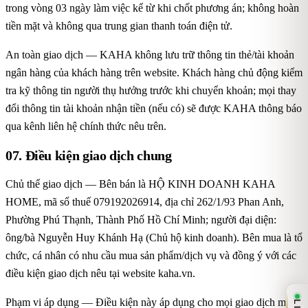
trong vòng 03 ngày làm việc kể từ khi chốt phương án; không hoàn
tiền mặt và không qua trung gian thanh toán điện tử.
An toàn giao dịch — KAHA không lưu trữ thông tin thẻ/tài khoản
ngân hàng của khách hàng trên website. Khách hàng chủ động kiểm
tra kỹ thông tin người thụ hưởng trước khi chuyển khoản; mọi thay
đổi thông tin tài khoản nhận tiền (nếu có) sẽ được KAHA thông báo
qua kênh liên hệ chính thức nêu trên.
07. Điều kiện giao dịch chung
Chủ thể giao dịch — Bên bán là HỘ KINH DOANH KAHA
HOME, mã số thuế 079192026914, địa chỉ 262/1/93 Phan Anh,
Phường Phú Thạnh, Thành Phố Hồ Chí Minh; người đại diện:
ông/bà Nguyễn Huy Khánh Hạ (Chủ hộ kinh doanh). Bên mua là tổ
chức, cá nhân có nhu cầu mua sản phẩm/dịch vụ và đồng ý với các
điều kiện giao dịch nêu tại website kaha.vn.
Phạm vi áp dụng — Điều kiện này áp dụng cho mọi giao dịch mua