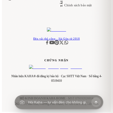
Chính sách bảo mật
Đèn vải thủ công · Sài Gòn từ 2018
CHỨNG NHẬN
Nhãn hiệu KAHA® đã đăng ký bảo hộ · Cục SHTT Việt Nam · Số bằng 4-
0519410
HỘ KINH DOANH KAHA HOME
· MST
079192026914
Hỏi Kaha — tư vấn đèn cho không gian…
262/1/93 Phan Anh, Phường Phú Thạnh, TP. Hồ Chí Minh, Việt Nam