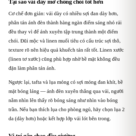
Tại sao vải dày mờ chống chói tốt hơn
Cơ chế đơn giản: vải dày có nhiều sợi đan dày hơn,
phân tán ánh đèn thành hàng ngàn điểm sáng nhỏ rải
đều thay vì để ánh xuyên tập trung thành một điểm
chói. Đũi mộc và linen muối tiêu có cấu trúc sợi thô,
texture rõ nên hiệu quả khuếch tán rất tốt. Linen xước
(linen tơ xước) cũng phù hợp nhờ bề mặt không đều
đặn làm phân tán ánh.
Ngược lại, tafta và lụa mỏng có sợi mỏng đan khít, bề
mặt bóng láng — ánh đèn xuyên thẳng qua vải, người
nằm nhìn lên thấy rõ bóng sáng như nhìn vào bóng
trần. Nếu bạn thích lụa cho phòng ngủ, hãy chọn lụa 2
da (dày hơn) hoặc kết hợp lớp vải lót bên trong.
Vị trí gắn chao đầu giường