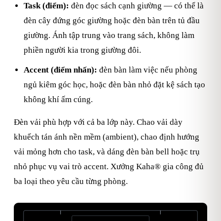
Task (điểm):
đèn đọc sách cạnh giường — có thể là
đèn cây đứng góc giường hoặc đèn bàn trên tủ đầu
giường. Ánh tập trung vào trang sách, không làm
phiền người kia trong giường đôi.
Accent (điểm nhấn):
đèn bàn làm việc nếu phòng
ngủ kiêm góc học, hoặc đèn bàn nhỏ đặt kệ sách tạo
không khí ấm cúng.
Đèn vải phù hợp với cả ba lớp này. Chao vải dày
khuếch tán ánh nền mềm (ambient), chao định hướng
vải mỏng hơn cho task, và dáng đèn bàn bell hoặc trụ
nhỏ phục vụ vai trò accent. Xưởng Kaha® gia công đủ
ba loại theo yêu cầu từng phòng.
Chao đầu
Chao đầu
giường (T)
giường (P)