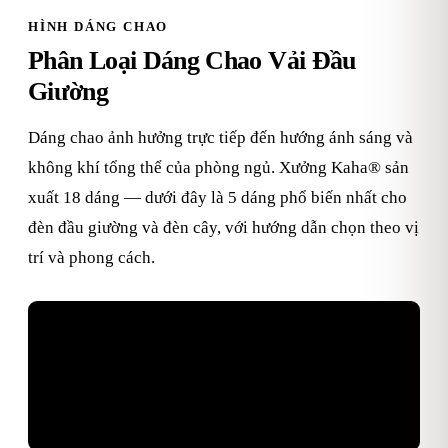
HÌNH DÁNG CHAO
Phân Loại Dáng Chao Vải Đầu
Giường
Dáng chao ảnh hưởng trực tiếp đến hướng ánh sáng và
không khí tổng thể của phòng ngủ. Xưởng Kaha® sản
xuất 18 dáng — dưới đây là 5 dáng phổ biến nhất cho
đèn đầu giường và đèn cây, với hướng dẫn chọn theo vị
trí và phong cách.
Xếp ly
Trụ
Nón
Oval
Chuông
thủ công
cylinder
cone
hình bầu
bell
Tân cổ điển · Wall sconce
Minimalist · Đèn bàn
Japandi · Đèn cây đọc sách
Vintage · Ambient nhẹ
Tân cổ điển · Sang trọng