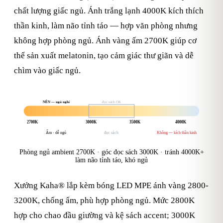
chất lượng giấc ngủ. Ánh trắng lạnh 4000K kích thích
thần kinh, làm não tỉnh táo — hợp văn phòng nhưng
không hợp phòng ngủ. Ánh vàng ấm 2700K giúp cơ
thể sản xuất melatonin, tạo cảm giác thư giãn và dễ
chìm vào giấc ngủ.
NÊN — ngủ nghỉ
đọc sách OK
2700K
3000K
3500K
4000K
Ấm · dễ ngủ
đọc sách
Không — kích thần kinh
Phòng ngủ ambient 2700K · góc đọc sách 3000K · tránh 4000K+
làm não tỉnh táo, khó ngủ
Xưởng Kaha® lắp kèm bóng LED MPE ánh vàng 2800-
3200K, chống ẩm, phù hợp phòng ngủ. Mức 2800K
hợp cho chao đầu giường và kệ sách accent; 3000K