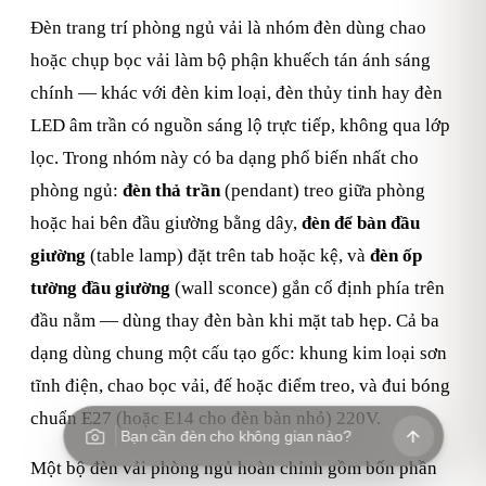
Đèn trang trí phòng ngủ vải là nhóm đèn dùng chao
hoặc chụp bọc vải làm bộ phận khuếch tán ánh sáng
chính — khác với đèn kim loại, đèn thủy tinh hay đèn
LED âm trần có nguồn sáng lộ trực tiếp, không qua lớp
lọc. Trong nhóm này có ba dạng phổ biến nhất cho
phòng ngủ:
đèn thả trần
(pendant) treo giữa phòng
hoặc hai bên đầu giường bằng dây,
đèn để bàn đầu
giường
(table lamp) đặt trên tab hoặc kệ, và
đèn ốp
tường đầu giường
(wall sconce) gắn cố định phía trên
đầu nằm — dùng thay đèn bàn khi mặt tab hẹp. Cả ba
dạng dùng chung một cấu tạo gốc: khung kim loại sơn
tĩnh điện, chao bọc vải, đế hoặc điểm treo, và đui bóng
chuẩn E27 (hoặc E14 cho đèn bàn nhỏ) 220V.
Bạn cần đèn cho không gian nào?
Một bộ đèn vải phòng ngủ hoàn chỉnh gồm bốn phần