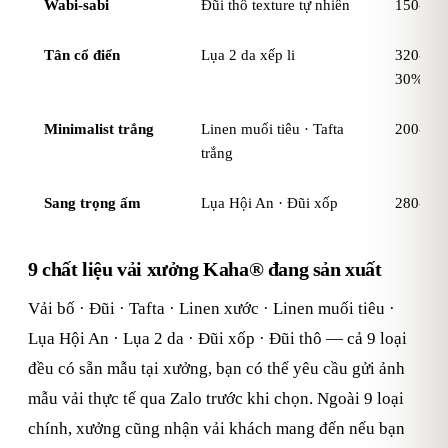
Wabi-sabi
Đũi thô texture tự nhiên
150-22
Tân cổ điển
Lụa 2 da xếp li
320-580k
30%)
Minimalist trắng
Linen muối tiêu · Tafta
200-40
trắng
Sang trọng ấm
Lụa Hội An · Đũi xốp
280-45
9 chất liệu vải xưởng Kaha® đang sản xuất
Vải bố · Đũi · Tafta · Linen xước · Linen muối tiêu ·
Lụa Hội An · Lụa 2 da · Đũi xốp · Đũi thô — cả 9 loại
đều có sẵn mẫu tại xưởng, bạn có thể yêu cầu gửi ảnh
mẫu vải thực tế qua Zalo trước khi chọn. Ngoài 9 loại
chính, xưởng cũng nhận vải khách mang đến nếu bạn