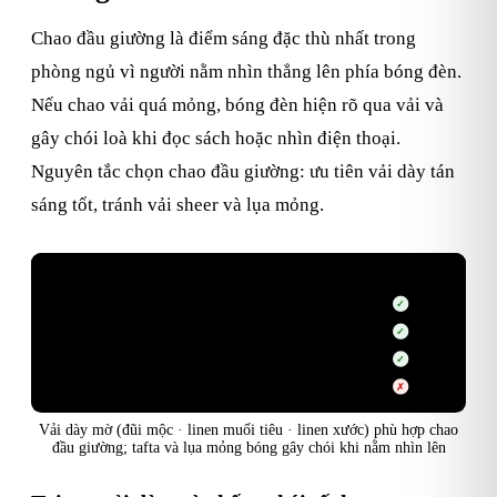
Chao đầu giường là điểm sáng đặc thù nhất trong
phòng ngủ vì người nằm nhìn thẳng lên phía bóng đèn.
Nếu chao vải quá mỏng, bóng đèn hiện rõ qua vải và
gây chói loà khi đọc sách hoặc nhìn điện thoại.
Nguyên tắc chọn chao đầu giường: ưu tiên vải dày tán
sáng tốt, tránh vải sheer và lụa mỏng.
Loại vải
Độ tán sáng
Đầu giường
Đũi mộc
✓
Dày · mờ
Linen muối tiêu
✓
Dày · texture
Linen xước
✓
Vừa · mờ
Tafta / Lụa mỏng
✗
Mỏng · bóng
Vải dày mờ (đũi mộc · linen muối tiêu · linen xước) phù hợp chao
đầu giường; tafta và lụa mỏng bóng gây chói khi nằm nhìn lên