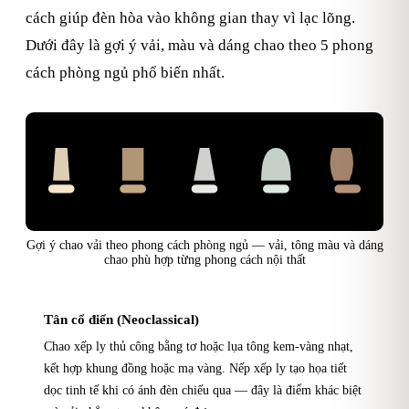
cách giúp đèn hòa vào không gian thay vì lạc lõng.
Dưới đây là gợi ý vải, màu và dáng chao theo 5 phong
cách phòng ngủ phổ biến nhất.
Bắc Âu / Japandi
Tân cổ điển
Indochine
Tối giản
Vintage
Tơ / lụa xếp ly
Vải thô / đũi
Linen muối tiêu
Cotton / linen
Vải hoa / tông trầm
Kem-vàng nhạt
Nâu-be
Trắng / ghi
Pastel / trắng kem
Tông trầm
Gợi ý chao vải theo phong cách phòng ngủ — vải, tông màu và dáng
chao phù hợp từng phong cách nội thất
Tân cổ điển (Neoclassical)
Chao xếp ly thủ công bằng tơ hoặc lụa tông kem-vàng nhạt,
kết hợp khung đồng hoặc mạ vàng. Nếp xếp ly tạo họa tiết
dọc tinh tế khi có ánh đèn chiếu qua — đây là điểm khác biệt