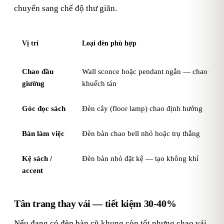
chuyển sang chế độ thư giãn.
Vị trí
Loại đèn phù hợp
Chao đầu
Wall sconce hoặc pendant ngắn — chao vải 
giường
khuếch tán
Góc đọc sách
Đèn cây (floor lamp) chao định hướng
Bàn làm việc
Đèn bàn chao bell nhỏ hoặc trụ thẳng
Kệ sách /
Đèn bàn nhỏ đặt kệ — tạo không khí
accent
Tân trang thay vải — tiết kiệm 30-40%
Nếu đang có đèn bàn cũ khung còn tốt nhưng chao vải