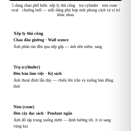
5 dáng chao phổ biến: xếp ly thủ công · trụ cylinder · nón cone ·
oval · chuông bell — mỗi dáng phù hợp một phong cách và vị trí
khác nhau
Xếp ly thủ công
Chao đầu giường · Wall sconce
Ánh phân tán đều qua nếp gấp — ánh nền mềm, sang
Trụ (cylinder)
Đèn bàn làm việc · Kệ sách
Ánh thoát đỉnh lẫn đáy — chiếu lên trần và xuống bàn đồng
thời
Nón (cone)
Đèn cây đọc sách · Pendant ngắn
Ánh đổ tập trung xuống dưới — định hướng tốt, ít rò sang
vùng kia