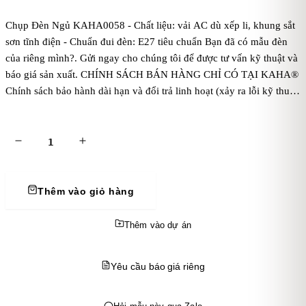
Chụp Đèn Ngủ KAHA0058 - Chất liệu: vải AC dù xếp li, khung sắt
sơn tĩnh điện - Chuẩn đui đèn: E27 tiêu chuẩn Bạn đã có mẫu đèn
của riêng mình?. Gửi ngay cho chúng tôi để được tư vấn kỹ thuật và
báo giá sản xuất. CHÍNH SÁCH BÁN HÀNG CHỈ CÓ TẠI KAHA®
Chính sách bảo hành dài hạn và đổi trả linh hoạt (xảy ra lỗi kỹ thuật
từ KAHA): Bảo hành 12 tháng đối với các sản phẩm đèn sắt trang trí
do KAHA sản xuất. Điều này giúp khách hàng yên tâm về chất
lượng sản phẩm. Tùy chỉnh sản phẩm theo yêu cầu: Thiết kế và sản
xuất theo yêu cầu riêng của khách hàng. KAHA sẽ tư vấn và hỗ trợ
khách hàng trong việc cá nhân hóa sản phẩm, từ màu sắc, kích
thước đến kiểu dáng để phù hợp với không gian và phong cách
Thêm vào giỏ hàng
trang trí riêng biệt. Chính sách giá ưu đãi cho đơn hàng số lượng lớn:
Giảm giá theo bậc khi khách hàng mua đơn hàng số lượng lớn, đặc
Thêm vào dự án
biệt là với các khách hàng doanh nghiệp hoặc đối tác tổ chức sự
kiện. Chính sách này giúp tạo sự khuyến khích mua sắm và hợp tác
Yêu cầu báo giá riêng
dài hạn. Chính sách hỗ trợ vận chuyển đối với khách hàng đi tỉnh
hoặc nước ngoài. Hỗ trợ kỹ thuật trọn đời Chương trình khách hàng
thân thiết: Khách hàng thân thiết của KAHA được tích điểm cho mỗi