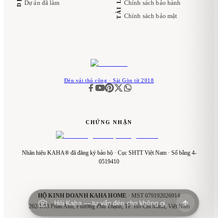
Dự án đã làm
Chính sách bảo hành
Chính sách bảo mật
Đèn vải thủ công · Sài Gòn từ 2018
CHỨNG NHẬN
Nhãn hiệu KAHA® đã đăng ký bảo hộ · Cục SHTT Việt Nam · Số bằng 4-
0519410
HỘ KINH DOANH KAHA HOME
· MST
079192026914
Hỏi Kaha — tư vấn đèn cho không gian…
262/1/93 Phan Anh, Phường Phú Thạnh, TP. Hồ Chí Minh, Việt Nam