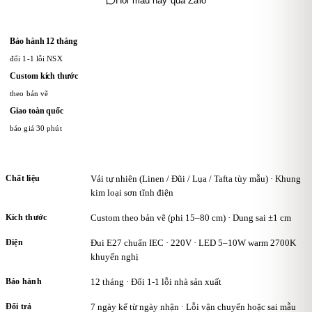
Hỏi mẫu này qua Zalo
đơn hàng, sau đó có thể sử dụng điểm để nhận ưu đãi trong các lần
mua tiếp theo hoặc nhận quà tặng từ KAHA.
Bảo hành 12 tháng
đổi 1-1 lỗi NSX
Custom kích thước
theo bản vẽ
Giao toàn quốc
báo giá 30 phút
Chất liệu
Vải tự nhiên (Linen / Đũi / Lụa / Tafta tùy mẫu) · Khung
kim loại sơn tĩnh điện
Kích thước
Custom theo bản vẽ (phi 15–80 cm) · Dung sai ±1 cm
Điện
Đui E27 chuẩn IEC · 220V · LED 5–10W warm 2700K
khuyến nghị
Bảo hành
12 tháng · Đổi 1-1 lỗi nhà sản xuất
Đổi trả
7 ngày kể từ ngày nhận · Lỗi vận chuyển hoặc sai mẫu