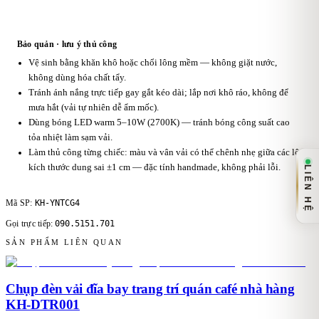
Bảo quản · lưu ý thủ công
Vệ sinh bằng khăn khô hoặc chổi lông mềm — không giặt nước,
không dùng hóa chất tẩy.
Tránh ánh nắng trực tiếp gay gắt kéo dài; lắp nơi khô ráo, không để
mưa hắt (vải tự nhiên dễ ẩm mốc).
Dùng bóng LED warm 5–10W (2700K) — tránh bóng công suất cao
tỏa nhiệt làm sạm vải.
Làm thủ công từng chiếc: màu và vân vải có thể chênh nhẹ giữa các lô,
kích thước dung sai ±1 cm — đặc tính handmade, không phải lỗi.
LIÊN HỆ
KH-YNTCG4
Mã SP:
090.5151.701
Gọi trực tiếp:
SẢN PHẨM LIÊN QUAN
Chụp đèn vải đĩa bay trang trí quán café nhà hàng
KH-DTR001