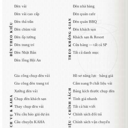
Đèn vải
Đèn nhà hàng
Đèn vải cao cấp
Đèn quán cafe
THEO KHÔNG GIAN
Đèn thả trần
Đèn quán BBQ
ĐÈN THEO KIỂU
Đèn chùm vải
Đèn khách sạn
Đèn ốp tường
Khách sạn & Resort
Đèn trang trí
Cửa hàng — tất cả SP
Đèn Nhật Bản
Tất cả danh mục
Đèn lồng Hội An
Gia công chụp đèn vải
Hồ sơ năng lực · bảng giá
Gia công đèn trang trí
Cẩm nang 9 chất liệu vải
TÀI LIỆU · CHÍNH SÁCH
Xưởng đèn vải
Bảng kích thước chụp đèn
DỊCH VỤ & KAHA
Chụp đèn khách sạn
Tính giá nhanh
Thay chụp đèn vải
Tất cả bài viết
Yêu cầu báo giá dự án
Chính sách đổi trả
Câu chuyện KAHA
Chính sách vận chuyển