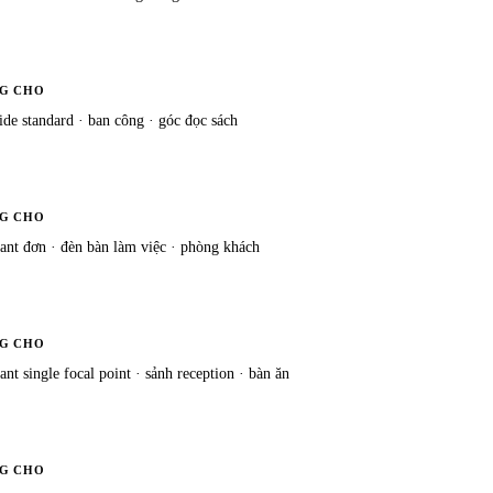
G CHO
ide standard · ban công · góc đọc sách
G CHO
ant đơn · đèn bàn làm việc · phòng khách
G CHO
nt single focal point · sảnh reception · bàn ăn
G CHO