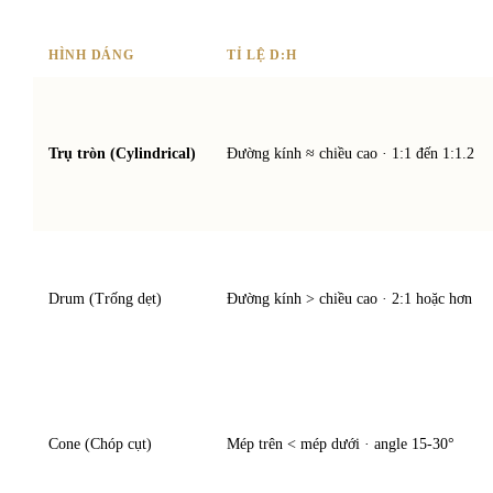
HÌNH DÁNG
TỈ LỆ D:H
Trụ tròn (Cylindrical)
Đường kính ≈ chiều cao · 1:1 đến 1:1.2
Drum (Trống dẹt)
Đường kính > chiều cao · 2:1 hoặc hơn
Cone (Chóp cụt)
Mép trên < mép dưới · angle 15-30°