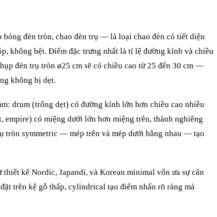
 bóng đèn tròn, chao đèn trụ — là loại chao đèn có tiết diện
p, không bệt. Điểm đặc trưng nhất là tỉ lệ đường kính và chiều
chụp đèn trụ tròn ø25 cm sẽ có chiều cao từ 25 đến 30 cm —
ng không bị dẹt.
hầm: drum (trống dẹt) có đường kính lớn hơn chiều cao nhiều
ụt, empire) có miệng dưới lớn hơn miệng trên, thành nghiêng
rụ tròn symmetric — mép trên và mép dưới bằng nhau — tạo
 thiết kế Nordic, Japandi, và Korean minimal vốn ưa sự cân
 đặt trên kệ gỗ thấp, cylindrical tạo điểm nhấn rõ ràng mà