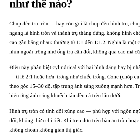
như thế nào?
Chụp đèn trụ tròn — hay còn gọi là chụp đèn hình trụ, chụp
ngang là hình tròn và thành trụ thẳng đứng, không hình chó
cao gần bằng nhau: thường từ 1:1 đến 1:1.2. Nghĩa là một 
nhìn ngoài trông như ống trụ cân đối, không quá cao mà cũ
Điều này phân biệt cylindrical với hai hình dáng hay bị n
— tỉ lệ 2:1 hoặc hơn, trông như chiếc trống. Cone (chóp c
theo góc 15–30 độ, tập trung ánh sáng xuống mạnh hơn. T
hiệu ứng ánh sáng khuếch tán đều cả trên lẫn dưới.
Hình trụ tròn có tính đối xứng cao — phù hợp với ngôn ngữ
đối, không thừa chi tiết. Khi treo đơn trên bàn ăn tròn hoặc
không choán không gian thị giác.