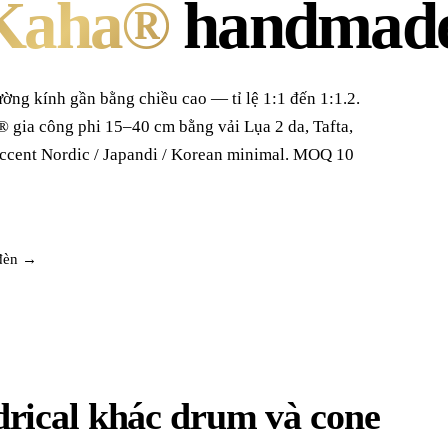
Kaha®
handmad
ường kính gần bằng chiều cao — tỉ lệ 1:1 đến 1:1.2.
® gia công phi 15–40 cm bằng vải Lụa 2 da, Tafta,
ccent Nordic / Japandi / Korean minimal. MOQ 10
 đèn →
drical khác drum và cone