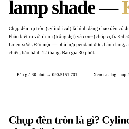
lamp shade —
Chụp đèn trụ tròn (cylindrical) là hình dáng chao đèn có đ
Phân biệt rõ với drum (trống dẹt) và cone (chóp cụt). Kaha
Linen xước, Đũi mộc — phù hợp pendant đơn, hành lang, a
chiếc, bảo hành 12 tháng. Báo giá 30 phút.
Báo giá 30 phút →
090.5151.701
Xem catalog chụp
Chụp đèn tròn là gì? Cylin