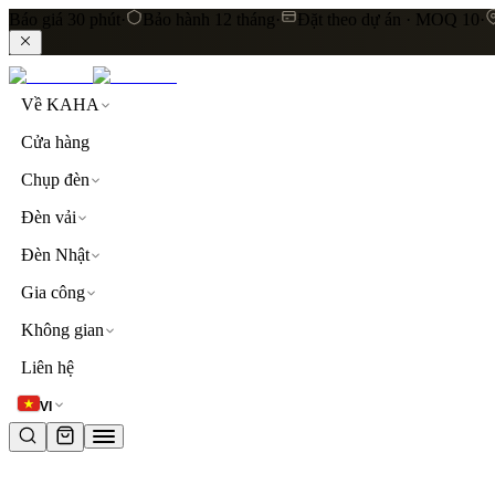
Báo giá 30 phút
·
Bảo hành 12 tháng
·
Đặt theo dự án · MOQ 10
·
Về KAHA
Cửa hàng
Chụp đèn
Đèn vải
Đèn Nhật
Gia công
Không gian
LIÊN KẾT NHANH
Liên hệ
Khám phá toàn bộ sản phẩm
Đèn thả trần
Đèn vải cao
VI
TỪ KHOÁ PHỔ BIẾN
đèn thả trần
đèn vải
lụa
linen
khách sạn
resort