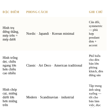
ĐẶC ĐIỂM
PHONG CÁCH
GHI CHÚ
Cân đối,
symmetric
Hình trụ
— phù
đứng thẳng,
Nordic · Japandi · Korean minimal
hợp
mép trên =
pendant
mép dưới
đơn +
accent
Phổ biến
Hình trống
cho đèn
dẹt, chiều
bàn lớn
ngang lớn
Classic · Art Deco · American traditional
phòng
hơn chiều
khách, đèn
cao nhiều
đứng sàn
Tập trung
Hình chóp
ánh sáng
cụt, miệng
xuống —
dưới lớn
Modern · Scandinavian · industrial
tốt cho
hơn miệng
bàn làm
trên
việc, đọc