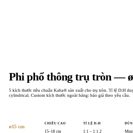
Phi phổ thông trụ tròn — 
5 kích thước tiêu chuẩn Kaha® sản xuất cho trụ tròn. Tỉ lệ D:H duy
cylindrical. Custom kích thước ngoài bảng: báo giá theo yêu cầu.
CHIỀU CAO
TỈ LỆ D:H
DÙN
ø15 cm
15–18 cm
1:1 – 1:1.2
Mini