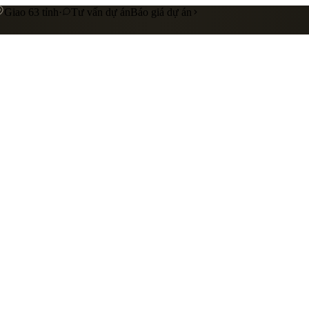
Giao 63 tỉnh
·
Tư vấn dự án
Báo giá dự án
 cấp
Gia công riêng theo yêu cầu
Liên hệ báo giá
nhà hàng
showroom