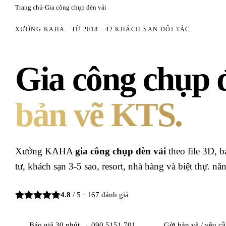
Trang chủ
·
Gia công chụp đèn vải
XƯỞNG KAHA · TỪ 2018 ·
42
KHÁCH SẠN ĐỐI TÁC
Gia công chụp 
bản vẽ KTS.
Xưởng KAHA
gia công chụp đèn vải
theo file 3D,
tư, khách sạn 3-5 sao, resort, nhà hàng và biệt thự. n
4.8
/ 5 ·
167
đánh giá
Báo giá 30 phút →
090.5151.701
Gửi bản vẽ / yêu c