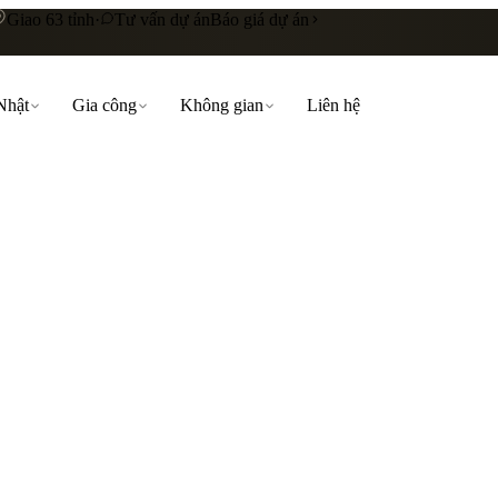
Giao 63 tỉnh
·
Tư vấn dự án
Báo giá dự án
Nhật
Gia công
Không gian
Liên hệ
 cấp
Gia công riêng theo yêu cầu
Liên hệ báo giá
nhà hàng
showroom