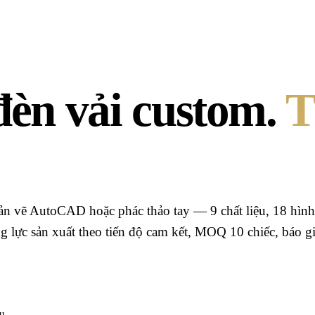
đèn vải custom.
T
 bản vẽ AutoCAD hoặc phác thảo tay —
9
chất liệu,
18
hình
ăng lực sản xuất theo tiến độ cam kết, MOQ 10 chiếc, báo 
ầu