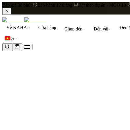
Báo giá 30 phút
·
Bảo hành 12 tháng
·
Đặt theo dự án · MOQ 10
·
LIÊN KẾT NHANH
Về KAHA
Cửa hàng
Đèn 
Chụp đèn
Đèn vải
Khám phá toàn bộ sản phẩm
Đèn thả trần
Đèn vải cao
VI
TỪ KHOÁ PHỔ BIẾN
đèn thả trần
đèn vải
lụa
linen
khách sạn
resort
Giỏ hàng
Giỏ hàng