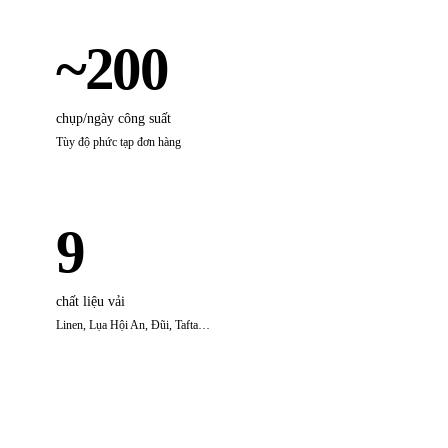
~200
chụp/ngày công suất
Tùy độ phức tạp đơn hàng
9
chất liệu vải
Linen, Lụa Hội An, Đũi, Tafta…