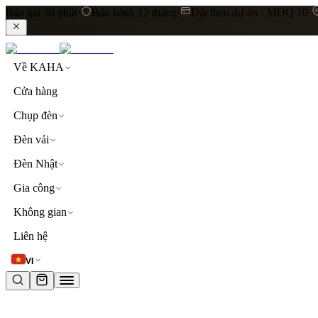
Báo giá 30 phút
·
Bảo hành 12 tháng
·
Đặt theo dự án · MOQ 10
·
Về KAHA
Cửa hàng
Chụp đèn
Đèn vải
Đèn Nhật
Gia công
Không gian
LIÊN KẾT NHANH
Liên hệ
Khám phá toàn bộ sản phẩm
Đèn thả trần
Đèn vải cao
VI
TỪ KHOÁ PHỔ BIẾN
đèn thả trần
đèn vải
lụa
linen
khách sạn
resort