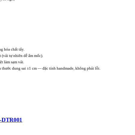
 hóa chất tẩy.
t (vải tự nhiên dễ ẩm mốc).
t làm sạm vải.
ch thước dung sai ±1 cm — đặc tính handmade, không phải lỗi.
KH-DTR001