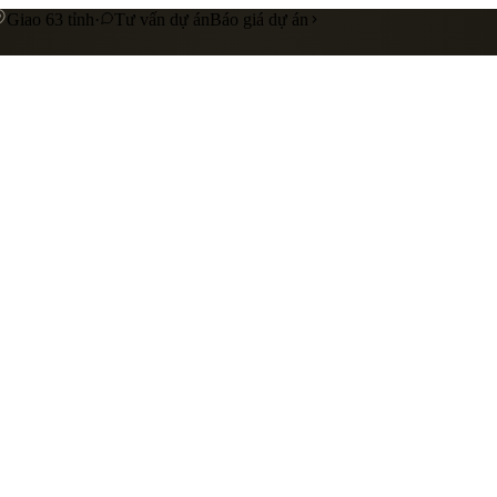
Giao 63 tỉnh
·
Tư vấn dự án
Báo giá dự án
 cấp
Gia công riêng theo yêu cầu
Liên hệ báo giá
nhà hàng
showroom