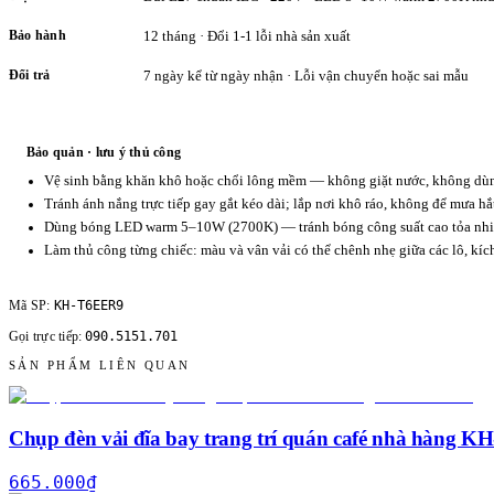
Bảo hành
12 tháng · Đổi 1-1 lỗi nhà sản xuất
Đổi trả
7 ngày kể từ ngày nhận · Lỗi vận chuyển hoặc sai mẫu
Bảo quản · lưu ý thủ công
Vệ sinh bằng khăn khô hoặc chổi lông mềm — không giặt nước, không dùng
Tránh ánh nắng trực tiếp gay gắt kéo dài; lắp nơi khô ráo, không để mưa hắ
Dùng bóng LED warm 5–10W (2700K) — tránh bóng công suất cao tỏa nhiệ
Làm thủ công từng chiếc: màu và vân vải có thể chênh nhẹ giữa các lô, kí
KH-T6EER9
Mã SP:
090.5151.701
Gọi trực tiếp:
SẢN PHẨM LIÊN QUAN
Chụp đèn vải đĩa bay trang trí quán café nhà hàng 
665.000
₫