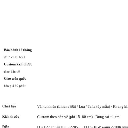
Bảo hành 12 tháng
đổi 1-1 lỗi NSX
Custom kích thước
theo bản vẽ
Giao toàn quốc
báo giá 30 phút
Chất liệu
Vải tự nhiên (Linen / Đũi / Lụa / Tafta tùy mẫu) · Khung ki
Kích thước
Custom theo bản vẽ (phi 15–80 cm) · Dung sai ±1 cm
Điện
Đui E27 chuẩn IEC · 220V · LED 5–10W warm 2700K khu