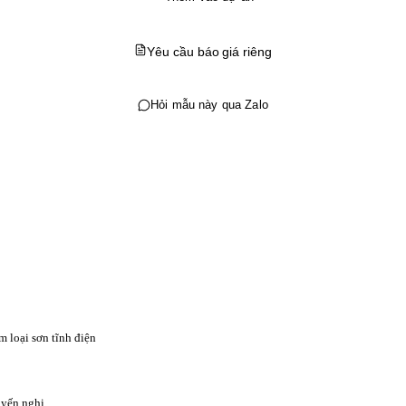
Yêu cầu báo giá riêng
Hỏi mẫu này qua Zalo
m loại sơn tĩnh điện
yến nghị