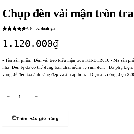
Chụp đèn vải mận tròn tr
4.6
·
32
đánh giá
1.120.000
₫
- Tên sản phẩm: Đèn vải treo kiểu mận tròn KH-DTR010 - Mã sản ph
nhà. Đèn bị dơ có thể dùng bàn chải mềm vệ sinh đèn. - Bộ phụ kiện:
vàng để đèn tỏa ánh sáng đẹp và ấm áp hơn. - Điện áp: dòng điện 220V
Thêm vào giỏ hàng