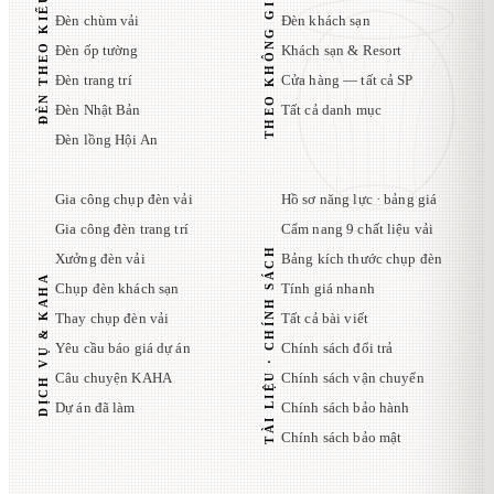
THEO KHÔNG GIAN
ĐÈN THEO KIỂU
Đèn chùm vải
Đèn khách sạn
Đèn ốp tường
Khách sạn & Resort
Đèn trang trí
Cửa hàng — tất cả SP
Đèn Nhật Bản
Tất cả danh mục
Đèn lồng Hội An
Gia công chụp đèn vải
Hồ sơ năng lực · bảng giá
Gia công đèn trang trí
Cẩm nang 9 chất liệu vải
TÀI LIỆU · CHÍNH SÁCH
Xưởng đèn vải
Bảng kích thước chụp đèn
DỊCH VỤ & KAHA
Chụp đèn khách sạn
Tính giá nhanh
Thay chụp đèn vải
Tất cả bài viết
Yêu cầu báo giá dự án
Chính sách đổi trả
Câu chuyện KAHA
Chính sách vận chuyển
Dự án đã làm
Chính sách bảo hành
Chính sách bảo mật