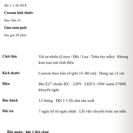
đổi 1-1 lỗi NSX
Custom kích thước
theo bản vẽ
Giao toàn quốc
báo giá 30 phút
Chất liệu
Vải tự nhiên (Linen / Đũi / Lụa / Tafta tùy mẫu) · Khung
kim loại sơn tĩnh điện
Kích thước
Custom theo bản vẽ (phi 15–80 cm) · Dung sai ±1 cm
Điện
Đui E27 chuẩn IEC · 220V · LED 5–10W warm 2700K
khuyến nghị
Bảo hành
12 tháng · Đổi 1-1 lỗi nhà sản xuất
Đổi trả
7 ngày kể từ ngày nhận · Lỗi vận chuyển hoặc sai mẫu
Bảo quản · lưu ý thủ công