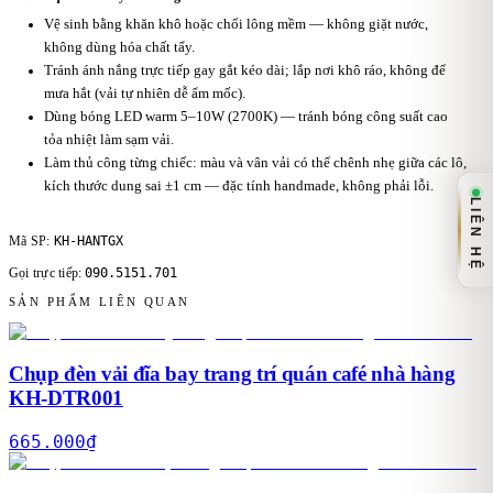
Vệ sinh bằng khăn khô hoặc chổi lông mềm — không giặt nước,
không dùng hóa chất tẩy.
Tránh ánh nắng trực tiếp gay gắt kéo dài; lắp nơi khô ráo, không để
mưa hắt (vải tự nhiên dễ ẩm mốc).
Dùng bóng LED warm 5–10W (2700K) — tránh bóng công suất cao
tỏa nhiệt làm sạm vải.
Làm thủ công từng chiếc: màu và vân vải có thể chênh nhẹ giữa các lô,
kích thước dung sai ±1 cm — đặc tính handmade, không phải lỗi.
LIÊN HỆ
KH-HANTGX
Mã SP:
090.5151.701
Gọi trực tiếp:
SẢN PHẨM LIÊN QUAN
Chụp đèn vải đĩa bay trang trí quán café nhà hàng
KH-DTR001
665.000
₫