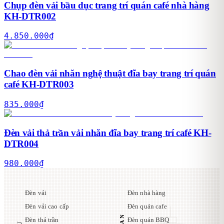
Chụp đèn vải bầu dục trang trí quán café nhà hàng
KH-DTR002
4.850.000
₫
Chao đèn vải nhăn nghệ thuật đĩa bay trang trí quán
café KH-DTR003
835.000
₫
Đèn vải thả trần vải nhăn đĩa bay trang trí café KH-
DTR004
980.000
₫
Đèn vải
Đèn nhà hàng
Đèn vải cao cấp
Đèn quán cafe
Đèn thả trần
Đèn quán BBQ