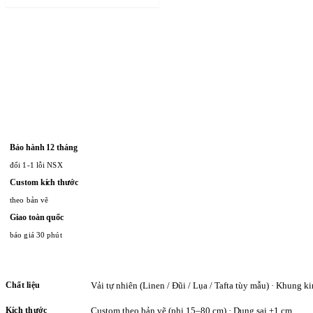
Bảo hành 12 tháng
đổi 1-1 lỗi NSX
Custom kích thước
theo bản vẽ
Giao toàn quốc
báo giá 30 phút
Chất liệu
Vải tự nhiên (Linen / Đũi / Lụa / Tafta tùy mẫu) · Khung ki
Kích thước
Custom theo bản vẽ (phi 15–80 cm) · Dung sai ±1 cm