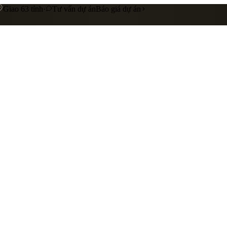
Giao 63 tỉnh
·
Tư vấn dự án
Báo giá dự án
 cấp
Gia công riêng theo yêu cầu
Liên hệ báo giá
nhà hàng
showroom