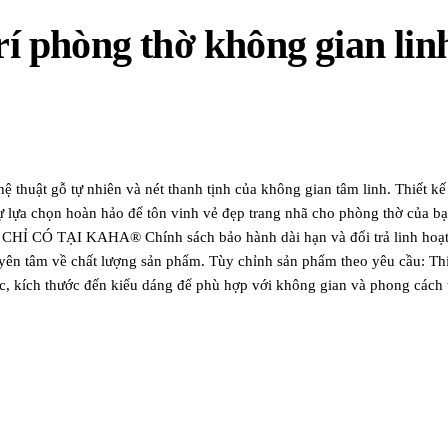
rí phòng thờ không gian lin
thuật gỗ tự nhiên và nét thanh tịnh của không gian tâm linh. Thiết kế
 Sự lựa chọn hoàn hảo để tôn vinh vẻ đẹp trang nhã cho phòng thờ của 
Ỉ CÓ TẠI KAHA® Chính sách bảo hành dài hạn và đổi trả linh hoạt (x
yên tâm về chất lượng sản phẩm. Tùy chỉnh sản phẩm theo yêu cầu: Thi
, kích thước đến kiểu dáng để phù hợp với không gian và phong cách tra
t là với các khách hàng doanh nghiệp hoặc đối tác tổ chức sự kiện. Ch
goài. Hỗ trợ kỹ thuật trọn đời Chương trình khách hàng thân thiết: Kh
hoặc nhận quà tặng từ KAHA.