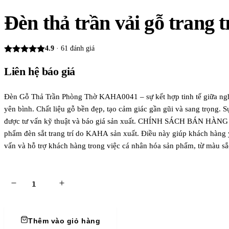
Đèn thả trần vải gỗ trang t
4.9
·
61
đánh giá
Liên hệ báo giá
Đèn Gỗ Thả Trần Phòng Thờ KAHA0041 – sự kết hợp tinh tế giữa nghệ 
yên bình. Chất liệu gỗ bền đẹp, tạo cảm giác gần gũi và sang trọng.
được tư vấn kỹ thuật và báo giá sản xuất. CHÍNH SÁCH BÁN HÀNG CH
phẩm đèn sắt trang trí do KAHA sản xuất. Điều này giúp khách hàng 
vấn và hỗ trợ khách hàng trong việc cá nhân hóa sản phẩm, từ màu sắc
Giảm giá theo bậc khi khách hàng mua đơn hàng số lượng lớn, đặc biệ
Chính sách hỗ trợ vận chuyển đối với khách hàng đi tỉnh hoặc nước n
đó có thể sử dụng điểm để nhận ưu đãi trong các lần mua tiếp theo 
Thêm vào giỏ hàng