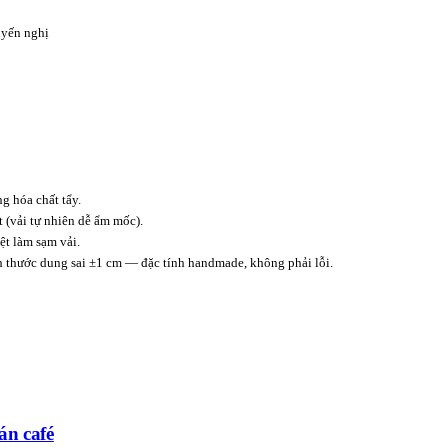
yến nghị
 hóa chất tẩy.
t (vải tự nhiên dễ ẩm mốc).
t làm sạm vải.
ch thước dung sai ±1 cm — đặc tính handmade, không phải lỗi.
án café