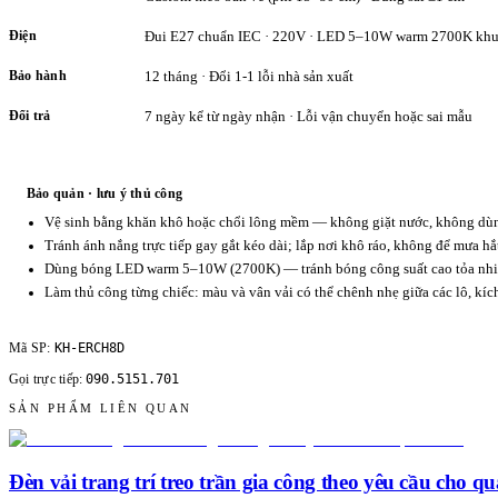
Điện
Đui E27 chuẩn IEC · 220V · LED 5–10W warm 2700K khu
Bảo hành
12 tháng · Đổi 1-1 lỗi nhà sản xuất
Đổi trả
7 ngày kể từ ngày nhận · Lỗi vận chuyển hoặc sai mẫu
Bảo quản · lưu ý thủ công
Vệ sinh bằng khăn khô hoặc chổi lông mềm — không giặt nước, không dùng
Tránh ánh nắng trực tiếp gay gắt kéo dài; lắp nơi khô ráo, không để mưa hắ
Dùng bóng LED warm 5–10W (2700K) — tránh bóng công suất cao tỏa nhiệ
Làm thủ công từng chiếc: màu và vân vải có thể chênh nhẹ giữa các lô, kí
KH-ERCH8D
Mã SP:
090.5151.701
Gọi trực tiếp:
SẢN PHẨM LIÊN QUAN
Đèn vải trang trí treo trần gia công theo yêu cầu cho qu