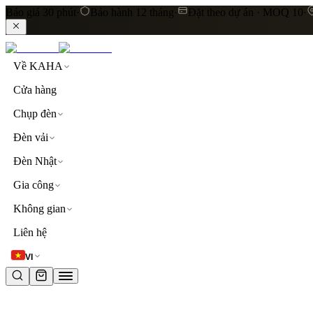
Báo giá 30 phút
·
Bảo hành 12 tháng
·
Đặt theo dự án · MOQ 10
·
Về KAHA
Cửa hàng
Chụp đèn
Đèn vải
Đèn Nhật
Gia công
Không gian
LIÊN KẾT NHANH
Liên hệ
Khám phá toàn bộ sản phẩm
Đèn thả trần
Đèn vải cao
VI
TỪ KHOÁ PHỔ BIẾN
đèn thả trần
đèn vải
lụa
linen
khách sạn
resort