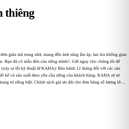
h thiêng
 đơn giản mà trang nhã, mang đến ánh sáng ấm áp, lan tỏa không gian
bạn. Bạn đã có mẫu đèn của riêng mình?. Gửi ngay cho chúng tôi để
ảy ra lỗi kỹ thuật từ KAHA): Bảo hành 12 tháng đối với các sản
ết kế và sản xuất theo yêu cầu riêng của khách hàng. KAHA sẽ tư
ng trí riêng biệt. Chính sách giá ưu đãi cho đơn hàng số lượng lớn:
ính sách này giúp tạo sự khuyến khích mua sắm và hợp tác dài hạn.
ách hàng thân thiết của KAHA được tích điểm cho mỗi đơn hàng, sau