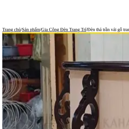
Trang chủ
/
Sản phẩm
/
Gia Công Đèn Trang Trí
/
Đèn thả trần vải gỗ tra