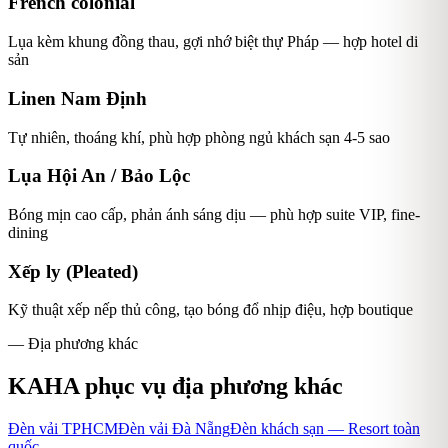
French colonial
Lụa kèm khung đồng thau, gợi nhớ biệt thự Pháp — hợp hotel di
sản
Linen Nam Định
Tự nhiên, thoáng khí, phù hợp phòng ngủ khách sạn 4-5 sao
Lụa Hội An / Bảo Lộc
Bóng mịn cao cấp, phản ánh sáng dịu — phù hợp suite VIP, fine-
dining
Xếp ly (Pleated)
Kỹ thuật xếp nếp thủ công, tạo bóng đổ nhịp điệu, hợp boutique
— Địa phương khác
KAHA phục vụ địa phương khác
Đèn vải TPHCM
Đèn vải Đà Nẵng
Đèn khách sạn — Resort toàn
quốc