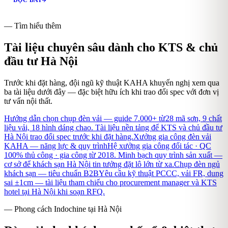
ĐỌC BÀI
— Tìm hiểu thêm
Tài liệu chuyên sâu dành cho KTS & chủ
đầu tư
Hà Nội
Trước khi đặt hàng, đội ngũ kỹ thuật KAHA khuyến nghị xem qua
ba tài liệu dưới đây — đặc biệt hữu ích khi trao đổi spec với đơn vị
tư vấn nội thất.
Hướng dẫn chọn chụp đèn vải — guide 7.000+ từ
28 mã sơn, 9 chất
liệu vải, 18 hình dáng chao. Tài liệu nền tảng để KTS và chủ đầu tư
Hà Nội trao đổi spec trước khi đặt hàng.
Xưởng gia công đèn vải
KAHA — năng lực & quy trình
Hệ xưởng gia công đối tác · QC
100% thủ công · gia công từ 2018. Minh bạch quy trình sản xuất —
cơ sở để khách sạn Hà Nội tin tưởng đặt lô lớn từ xa.
Chụp đèn ngủ
khách sạn — tiêu chuẩn B2B
Yêu cầu kỹ thuật PCCC, vải FR, dung
sai ±1cm — tài liệu tham chiếu cho procurement manager và KTS
hotel tại Hà Nội khi soạn RFQ.
— Phong cách Indochine tại Hà Nội