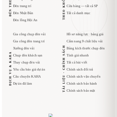
THEO KHÔNG GIAN
ĐÈN THEO KIỂU
Đèn trang trí
Cửa hàng — tất cả SP
Đèn Nhật Bản
Tất cả danh mục
Đèn lồng Hội An
Gia công chụp đèn vải
Hồ sơ năng lực · bảng giá
Gia công đèn trang trí
Cẩm nang 9 chất liệu vải
TÀI LIỆU · CHÍNH SÁCH
Xưởng đèn vải
Bảng kích thước chụp đèn
DỊCH VỤ & KAHA
Chụp đèn khách sạn
Tính giá nhanh
Thay chụp đèn vải
Tất cả bài viết
Yêu cầu báo giá dự án
Chính sách đổi trả
Câu chuyện KAHA
Chính sách vận chuyển
Dự án đã làm
Chính sách bảo hành
Chính sách bảo mật