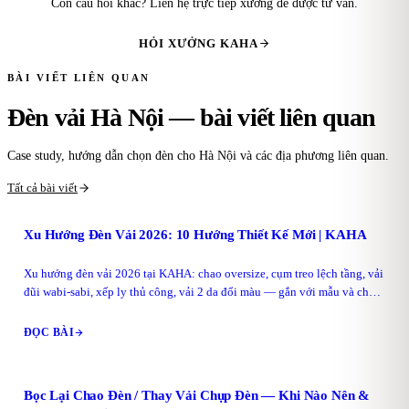
Còn câu hỏi khác? Liên hệ trực tiếp xưởng để được tư vấn.
HỎI XƯỞNG KAHA
BÀI VIẾT LIÊN QUAN
Đèn vải Hà Nội — bài viết liên quan
Case study, hướng dẫn chọn đèn cho Hà Nội và các địa phương liên quan.
Tất cả bài viết
Xu Hướng Đèn Vải 2026: 10 Hướng Thiết Kế Mới | KAHA
Xu hướng đèn vải 2026 tại KAHA: chao oversize, cụm treo lệch tầng, vải
đũi wabi-sabi, xếp ly thủ công, vải 2 da đổi màu — gắn với mẫu và chất
liệu thật.
ĐỌC BÀI
Bọc Lại Chao Đèn / Thay Vải Chụp Đèn — Khi Nào Nên &