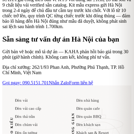
9 chất liệu vải verified sẵn catalog. Kit mẫu express gửi Hà Nội
trong 2-4 ngày để chủ đầu tư cầm tay trước khi chốt. Với lô từ 10
chiếc trở lên, quy trình QC từng chiếc trước khi đóng thùng — đảm
bảo lô hàng đến Hà Nội đúng như mẫu đã duyệt, không phát sinh
sai lệch sau hành trình 1.700km.
Sẵn sàng tư vấn dự án
Hà Nội
của bạn
Gửi bản vẽ hoặc mô tả dự án — KAHA phản hồi báo giá trong 30
phút (giờ hành chính). Không cam kết, không phí tư vấn.
Địa chỉ xưởng:
262/1/93 Phan Anh, Phường Phú Thạnh, TP. Hồ
Chí Minh, Việt Nam
Gọi ngay:
090.5151.701
Nhắn Zalo
Form liên hệ
Đèn vải
Đèn nhà hàng
Đèn vải cao cấp
Đèn quán cafe
Đèn thả trần
Đèn quán BBQ
Đèn chùm vải
Đèn khách sạn
Đèn ốp tường
Khách sạn & Resort