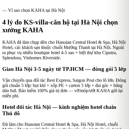
— Vì sao chọn KAHA tại
Hà Nội
4
lý do KS-villa-căn hộ tại
Hà Nội
chọn
xưởng KAHA
KAHA đã làm chụp đèn cho Hanoian Central Hotel & Spa, Hà Nội
Hotel, các khách sạn thuộc chuỗi Mường Thanh tại Hà Nội. Ngoài
ra phục vụ nhiều boutique hotel 4-5 sao + biệt thự khu Ciputra,
Splendora, Vinhomes Riverside.
Giao Hà Nội 3-5 ngày từ TP.HCM — đóng gói 5 lớp
Vận chuyển qua đối tác Best Express, Saigon Post cho lô lớn. Đóng
gói chuẩn 5 lớp: bọt khí + xốp PE + carton 5 lớp + đai góc + băng
dán full. Bảo hiểm 100% giá trị đơn — vỡ/móp/ướt KAHA gửi lại
miễn phí.
Hotel đối tác Hà Nội — kinh nghiệm hotel chain
Thủ đô
Đã làm cho Hanoian Central Hotel & Spa, Hà Nội Hotel, chuỗi