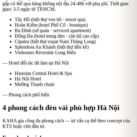
gấp có thể qua hàng không nội địa 24-48h với phụ phí.
Thời gian
giao:
3-5 ngày từ TP.HCM
.
Tây Hồ (biệt thự ven hồ · resort spa)
Hoàn Kiếm (hotel Phố Cổ · boutique)
Ba Đình (sứ quán · serviced apartment)
Đống Đa (hotel trung tâm · căn hộ cao cấp)
Ciputra (biệt thự expat Nam Thăng Long)
Splendora An Khánh (biệt thự liền kề)
Vinhomes Riverside Long Biên
— Hotel đối tác đã làm tại
Hà Nội
Hanoian Central Hotel & Spa
Hà Nội Hotel
Mường Thanh chain
— Phong cách phổ biến
4
phong cách đèn vải phù hợp
Hà Nội
KAHA gia công đa phong cách — tư vấn cụ thể theo concept của
KTS hoặc chủ đầu tư.