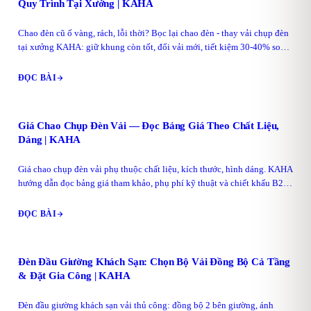
Quy Trình Tại Xưởng | KAHA
Chao đèn cũ ố vàng, rách, lỗi thời? Bọc lại chao đèn - thay vải chụp đèn
tại xưởng KAHA: giữ khung còn tốt, đổi vải mới, tiết kiệm 30-40% so
với đặt mới. Báo giá 30 phút.
ĐỌC BÀI
Giá Chao Chụp Đèn Vải — Đọc Bảng Giá Theo Chất Liệu,
Dáng | KAHA
Giá chao chụp đèn vải phụ thuộc chất liệu, kích thước, hình dáng. KAHA
hướng dẫn đọc bảng giá tham khảo, phụ phí kỹ thuật và chiết khấu B2B
theo MOQ 10.
ĐỌC BÀI
Đèn Đầu Giường Khách Sạn: Chọn Bộ Vải Đồng Bộ Cả Tầng
& Đặt Gia Công | KAHA
Đèn đầu giường khách sạn vải thủ công: đồng bộ 2 bên giường, ánh