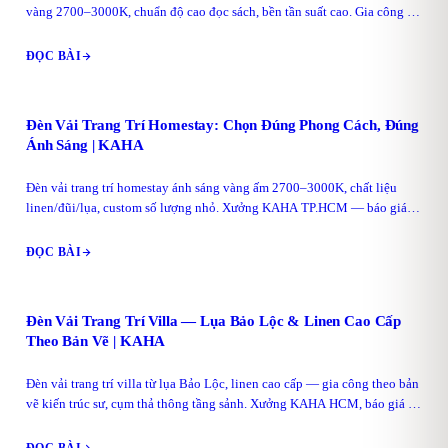
vàng 2700–3000K, chuẩn độ cao đọc sách, bền tần suất cao. Gia công số
lượng theo concept phòng.
ĐỌC BÀI
Đèn Vải Trang Trí Homestay: Chọn Đúng Phong Cách, Đúng
Ánh Sáng | KAHA
Đèn vải trang trí homestay ánh sáng vàng ấm 2700–3000K, chất liệu
linen/đũi/lụa, custom số lượng nhỏ. Xưởng KAHA TP.HCM — báo giá
30 phút, bảo hành 12 tháng.
ĐỌC BÀI
Đèn Vải Trang Trí Villa — Lụa Bảo Lộc & Linen Cao Cấp
Theo Bản Vẽ | KAHA
Đèn vải trang trí villa từ lụa Bảo Lộc, linen cao cấp — gia công theo bản
vẽ kiến trúc sư, cụm thả thông tầng sảnh. Xưởng KAHA HCM, báo giá 30
phút, bảo hành 12 tháng.