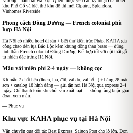
Mường Thanh tại Hà Nội. Quen thuộc yêu cầu kỹ thuật của hotel
khu Phố Cổ và biệt thự khu đô thị mới Ciputra, Splendora,
Vinhomes Riverside.
Phong cách Đông Dương — French colonial phù
hợp Hà Nội
Hà Nội có nhiều hotel di sản + biệt thự kiến trúc Pháp. KAHA gia
công chao đèn lụa Bảo Lộc kèm khung đồng thau brass — đúng
tinh thần French colonial Đông Dương. Kết hợp tốt với nội thất gỗ
tự nhiên đặc trưng Hà Nội.
Mẫu vải miễn phí 2-4 ngày — không cọc
Kit mẫu 7 chất liệu (linen, lụa, đũi, vải dù, vải bố...) + bảng 28 màu
sơn + catalog 18 hình dáng — gửi tận nơi Hà Nội qua express 2-4
ngày. Chỉ thanh toán khi chốt sản xuất loạt — không ràng buộc giai
đoạn xem mẫu.
— Phục vụ
Khu vực KAHA phục vụ tại
Hà Nội
Vận chuyển qua đối tác Best Express, Saigon Post cho lô lớn. Đơn