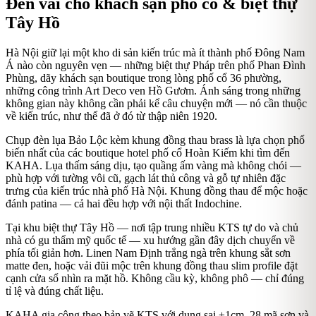
Đèn vải cho khách sạn phố cổ & biệt thự
Tây Hồ
Hà Nội giữ lại một kho di sản kiến trúc mà ít thành phố Đông Nam
Á nào còn nguyên vẹn — những biệt thự Pháp trên phố Phan Đình
Phùng, dãy khách sạn boutique trong lòng phố cổ 36 phường,
những công trình Art Deco ven Hồ Gươm. Ánh sáng trong những
không gian này không cần phải kể câu chuyện mới — nó cần thuộc
về kiến trúc, như thể đã ở đó từ thập niên 1920.
Chụp đèn lụa Bảo Lộc kèm khung đồng thau brass là lựa chọn phổ
biến nhất của các boutique hotel phố cổ Hoàn Kiếm khi tìm đến
KAHA. Lụa thấm sáng dịu, tạo quầng ấm vàng mà không chói —
phù hợp với tường vôi cũ, gạch lát thủ công và gỗ tự nhiên đặc
trưng của kiến trúc nhà phố Hà Nội. Khung đồng thau để mộc hoặc
đánh patina — cả hai đều hợp với nội thất Indochine.
Tại khu biệt thự Tây Hồ — nơi tập trung nhiều KTS tự do và chủ
nhà có gu thẩm mỹ quốc tế — xu hướng gần đây dịch chuyển về
phía tối giản hơn. Linen Nam Định trắng ngà trên khung sắt sơn
matte đen, hoặc vải đũi mộc trên khung đồng thau slim profile đặt
cạnh cửa sổ nhìn ra mặt hồ. Không cầu kỳ, không phô — chỉ đúng
tỉ lệ và đúng chất liệu.
KAHA gia công theo bản vẽ KTS với dung sai ±1cm, 28 mã sơn và