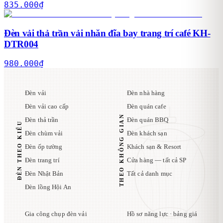
835.000
₫
Đèn vải thả trần vải nhăn đĩa bay trang trí café KH-
DTR004
980.000
₫
Đèn vải
Đèn nhà hàng
Đèn vải cao cấp
Đèn quán cafe
THEO KHÔNG GIAN
Đèn thả trần
Đèn quán BBQ
ĐÈN THEO KIỂU
Đèn chùm vải
Đèn khách sạn
Đèn ốp tường
Khách sạn & Resort
Đèn trang trí
Cửa hàng — tất cả SP
Đèn Nhật Bản
Tất cả danh mục
Đèn lồng Hội An
Gia công chụp đèn vải
Hồ sơ năng lực · bảng giá