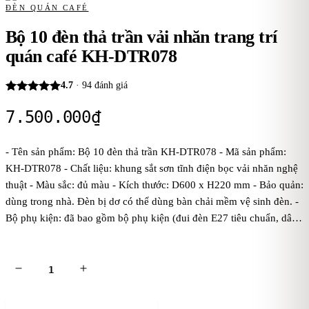
ĐÈN QUÁN CAFÉ
Bộ 10 đèn thả trần vải nhăn trang trí
quán café KH-DTR078
4.7
·
94
đánh giá
7.500.000
₫
- Tên sản phẩm: Bộ 10 đèn thả trần KH-DTR078 - Mã sản phẩm:
KH-DTR078 - Chất liệu: khung sắt sơn tĩnh điện bọc vải nhăn nghệ
thuật - Màu sắc: đủ màu - Kích thước: D600 x H220 mm - Bảo quản:
dùng trong nhà. Đèn bị dơ có thể dùng bàn chải mềm vệ sinh đèn. -
Bộ phụ kiện: đã bao gồm bộ phụ kiện (đui đèn E27 tiêu chuẩn, dây
đen đúc 1 mét, bas ốp trần, chưa bóng điện). Kaha khuyên dùng
bóng điện ánh sáng vàng để đèn tỏa ánh sáng đẹp và ấm áp hơn. -
Điện áp: dòng điện 220V - Mẹo vặt: cách treo đèn thả trần