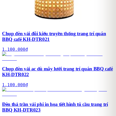
Chụp đèn vải đũi kiểu truyền thống trang trí quán
BBQ café KH-DTR021
1.100.000
₫
Chụp đèn vải ac dù mây lưới trang trí quán BBQ café
KH-DTR022
1.100.000
₫
Đèn thả trần vải phi in họa tiết hình tú cầu trang trí
BBQ KH-DTR023