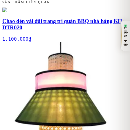
SẢN PHẨM LIÊN QUAN
Chao đèn vải đũi trang trí quán BBQ nhà hàng KH-
DTR020
LIÊN HỆ
1.100.000
₫