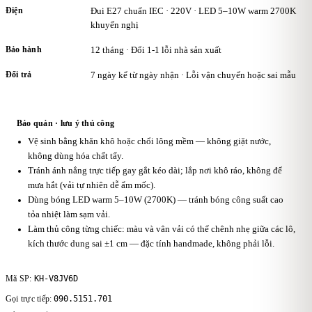
Điện
Đui E27 chuẩn IEC · 220V · LED 5–10W warm 2700K
khuyến nghị
Bảo hành
12 tháng · Đổi 1-1 lỗi nhà sản xuất
Đổi trả
7 ngày kể từ ngày nhận · Lỗi vận chuyển hoặc sai mẫu
Bảo quản · lưu ý thủ công
Vệ sinh bằng khăn khô hoặc chổi lông mềm — không giặt nước,
không dùng hóa chất tẩy.
Tránh ánh nắng trực tiếp gay gắt kéo dài; lắp nơi khô ráo, không để
mưa hắt (vải tự nhiên dễ ẩm mốc).
Dùng bóng LED warm 5–10W (2700K) — tránh bóng công suất cao
tỏa nhiệt làm sạm vải.
Làm thủ công từng chiếc: màu và vân vải có thể chênh nhẹ giữa các lô,
kích thước dung sai ±1 cm — đặc tính handmade, không phải lỗi.
KH-V8JV6D
Mã SP:
090.5151.701
Gọi trực tiếp: