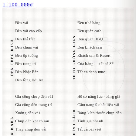
1.100.000
₫
Đèn vải
Đèn nhà hàng
Đèn vải cao cấp
Đèn quán cafe
THEO KHÔNG GIAN
Đèn thả trần
Đèn quán BBQ
ĐÈN THEO KIỂU
Đèn chùm vải
Đèn khách sạn
Đèn ốp tường
Khách sạn & Resort
Đèn trang trí
Cửa hàng — tất cả SP
Đèn Nhật Bản
Tất cả danh mục
Đèn lồng Hội An
Gia công chụp đèn vải
Hồ sơ năng lực · bảng giá
Gia công đèn trang trí
Cẩm nang 9 chất liệu vải
Xưởng đèn vải
Bảng kích thước chụp đèn
Chụp đèn khách sạn
Tính giá nhanh
Thay chụp đèn vải
Tất cả bài viết