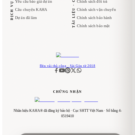
TÀI LIỆU · CHÍNH SÁCH
DỊCH VỤ & KAHA
Yêu cầu báo giá dự án
Chính sách đổi trả
Câu chuyện KAHA
Chính sách vận chuyển
Dự án đã làm
Chính sách bảo hành
Chính sách bảo mật
Đèn vải thủ công · Sài Gòn từ 2018
CHỨNG NHẬN
Nhãn hiệu KAHA® đã đăng ký bảo hộ · Cục SHTT Việt Nam · Số bằng 4-
0519410