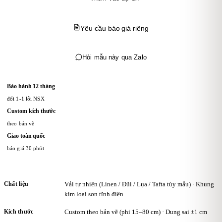
Yêu cầu báo giá riêng
Hỏi mẫu này qua Zalo
Bảo hành 12 tháng
đổi 1-1 lỗi NSX
Custom kích thước
theo bản vẽ
Giao toàn quốc
báo giá 30 phút
Chất liệu
Vải tự nhiên (Linen / Đũi / Lụa / Tafta tùy mẫu) · Khung
kim loại sơn tĩnh điện
Kích thước
Custom theo bản vẽ (phi 15–80 cm) · Dung sai ±1 cm