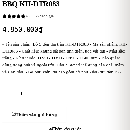
BBQ KH-DTR083
4.7
·
68
đánh giá
4.950.000
₫
- Tên sản phẩm: Bộ 5 đèn thả trần KH-DTR083 - Mã sản phẩm: KH-
DTR083 - Chất liệu: khung sắt sơn tĩnh điện, bọc vải đũi - Màu sắc:
trắng - Kích thước: D280 - D350 - D450 - D500 mm - Bảo quản:
dùng trong nhà và ngoài trời. Đèn bị dơ có thể dùng bàn chải mềm
vệ sinh đèn. - Bộ phụ kiện: đã bao gồm bộ phụ kiện (đui đèn E27
tiêu chuẩn, dây đúc đen treo 1 mét, bas ốp trần, chưa bóng điện).
Kaha khuyên dùng bóng điện ánh sáng vàng để đèn tỏa ánh sáng
đẹp và ấm áp hơn. - Điện áp: dòng điện 220V - Mẹo vặt: cách treo
đèn thả trần
Thêm vào giỏ hàng
Thêm vào dự án