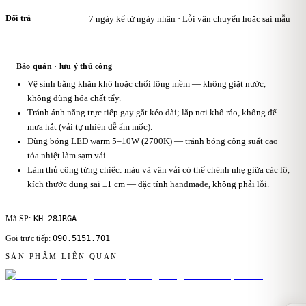
Đổi trả
7 ngày kể từ ngày nhận · Lỗi vận chuyển hoặc sai mẫu
Bảo quản · lưu ý thủ công
Vệ sinh bằng khăn khô hoặc chổi lông mềm — không giặt nước,
không dùng hóa chất tẩy.
Tránh ánh nắng trực tiếp gay gắt kéo dài; lắp nơi khô ráo, không để
mưa hắt (vải tự nhiên dễ ẩm mốc).
Dùng bóng LED warm 5–10W (2700K) — tránh bóng công suất cao
tỏa nhiệt làm sạm vải.
Làm thủ công từng chiếc: màu và vân vải có thể chênh nhẹ giữa các lô,
kích thước dung sai ±1 cm — đặc tính handmade, không phải lỗi.
KH-28JRGA
Mã SP:
090.5151.701
Gọi trực tiếp:
SẢN PHẨM LIÊN QUAN