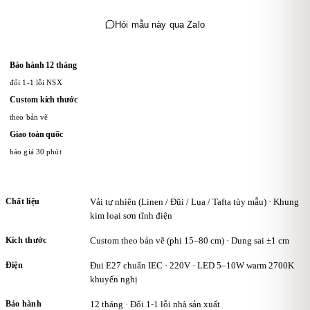
Hỏi mẫu này qua Zalo
Bảo hành 12 tháng
đổi 1-1 lỗi NSX
Custom kích thước
theo bản vẽ
Giao toàn quốc
báo giá 30 phút
Chất liệu
Vải tự nhiên (Linen / Đũi / Lụa / Tafta tùy mẫu) · Khung
kim loại sơn tĩnh điện
Kích thước
Custom theo bản vẽ (phi 15–80 cm) · Dung sai ±1 cm
Điện
Đui E27 chuẩn IEC · 220V · LED 5–10W warm 2700K
khuyến nghị
Bảo hành
12 tháng · Đổi 1-1 lỗi nhà sản xuất