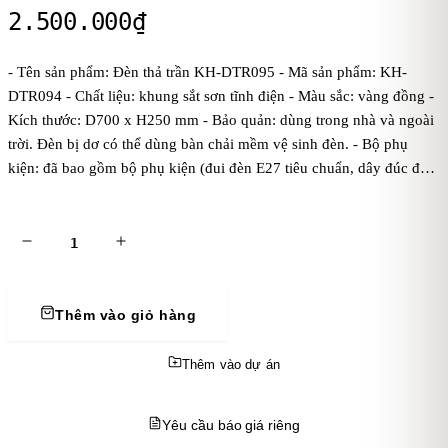
2.500.000
₫
- Tên sản phẩm: Đèn thả trần KH-DTR095 - Mã sản phẩm: KH-
DTR094 - Chất liệu: khung sắt sơn tĩnh điện - Màu sắc: vàng đồng -
Kích thước: D700 x H250 mm - Bảo quản: dùng trong nhà và ngoài
trời. Đèn bị dơ có thể dùng bàn chải mềm vệ sinh đèn. - Bộ phụ
kiện: đã bao gồm bộ phụ kiện (đui đèn E27 tiêu chuẩn, dây đúc đen
treo 1 mét, bas ốp trần, chưa bóng điện). Kaha khuyên dùng bóng
điện ánh sáng vàng để đèn tỏa ánh sáng đẹp và ấm áp hơn. - Điện
áp: dòng điện 220V
Thêm vào giỏ hàng
Thêm vào dự án
Yêu cầu báo giá riêng