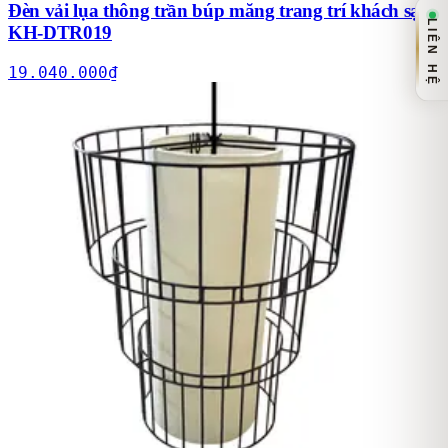
Đèn vải lụa thông trần búp măng trang trí khách sạn
LIÊN HỆ
KH-DTR019
19.040.000
₫