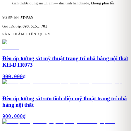
kích thước dung sai ±1 cm — đặc tính handmade, không phải lỗi.
KH-5THRA9
Mã SP:
090.5151.701
Gọi trực tiếp:
SẢN PHẨM LIÊN QUAN
Đèn ốp tường sắt mỹ thuật trang trí nhà hàng nội thất
KH-DTR073
900.000
₫
Đèn ốp tường sắt sơn tĩnh điện mỹ thuật trang trí nhà
hàng nội thất
900.000
₫