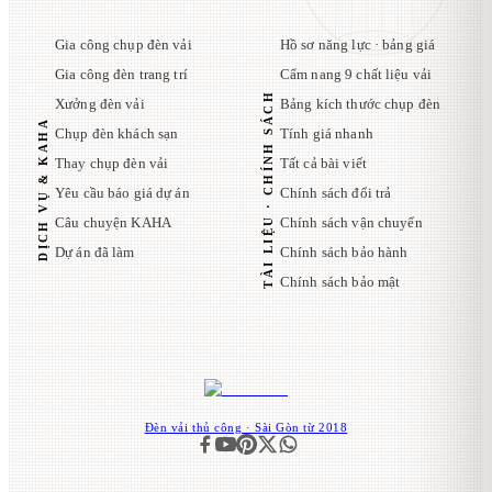
Gia công chụp đèn vải
Hồ sơ năng lực · bảng giá
Gia công đèn trang trí
Cẩm nang 9 chất liệu vải
TÀI LIỆU · CHÍNH SÁCH
Xưởng đèn vải
Bảng kích thước chụp đèn
DỊCH VỤ & KAHA
Chụp đèn khách sạn
Tính giá nhanh
Thay chụp đèn vải
Tất cả bài viết
Yêu cầu báo giá dự án
Chính sách đổi trả
Câu chuyện KAHA
Chính sách vận chuyển
Dự án đã làm
Chính sách bảo hành
Chính sách bảo mật
Đèn vải thủ công · Sài Gòn từ 2018