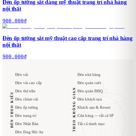
Đèn ốp tường sắt dáng mỹ thuật trang trí nhà hàng
nội thất
900.000
₫
Đèn ốp tường sắt mỹ thuật cao cấp trang trí nhà hàng
nội thất
900.000
₫
Đèn vải
Đèn nhà hàng
Đèn vải cao cấp
Đèn quán cafe
THEO KHÔNG GIAN
Đèn thả trần
Đèn quán BBQ
ĐÈN THEO KIỂU
Đèn chùm vải
Đèn khách sạn
Đèn ốp tường
Khách sạn & Resort
Đèn trang trí
Cửa hàng — tất cả SP
Đèn Nhật Bản
Tất cả danh mục
Đèn lồng Hội An