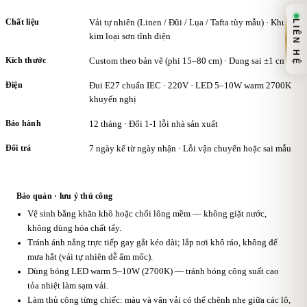
Chất liệu
Vải tự nhiên (Linen / Đũi / Lụa / Tafta tùy mẫu) · Khung
LIÊN HỆ
kim loại sơn tĩnh điện
Kích thước
Custom theo bản vẽ (phi 15–80 cm) · Dung sai ±1 cm
Điện
Đui E27 chuẩn IEC · 220V · LED 5–10W warm 2700K
khuyến nghị
Bảo hành
12 tháng · Đổi 1-1 lỗi nhà sản xuất
Đổi trả
7 ngày kể từ ngày nhận · Lỗi vận chuyển hoặc sai mẫu
Bảo quản · lưu ý thủ công
Vệ sinh bằng khăn khô hoặc chổi lông mềm — không giặt nước,
không dùng hóa chất tẩy.
Tránh ánh nắng trực tiếp gay gắt kéo dài; lắp nơi khô ráo, không để
mưa hắt (vải tự nhiên dễ ẩm mốc).
Dùng bóng LED warm 5–10W (2700K) — tránh bóng công suất cao
tỏa nhiệt làm sạm vải.
Làm thủ công từng chiếc: màu và vân vải có thể chênh nhẹ giữa các lô,