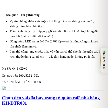
Bảo quản · lưu ý thủ công
Vệ sinh bằng khăn khô hoặc chổi lông mềm — không giặt nước,
không dùng hóa chất tẩy.
Tránh ánh nắng trực tiếp gay gắt kéo dài; lắp nơi khô ráo, không để
mưa hắt (vải tự nhiên dễ ẩm mốc).
Dùng bóng LED warm 5–10W (2700K) — tránh bóng công suất cao
tỏa nhiệt làm sạm vải.
Làm thủ công từng chiếc: màu và vân vải có thể chênh nhẹ giữa các lô,
LIÊN HỆ
kích thước dung sai ±1 cm — đặc tính handmade, không phải lỗi.
KH-3NZDXC
Mã SP:
090.5151.701
Gọi trực tiếp:
SẢN PHẨM LIÊN QUAN
Chụp đèn vải đĩa bay trang trí quán café nhà hàng
KH-DTR001