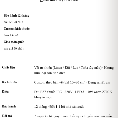
Hỏi mẫu này qua Zalo
giúp tạo sự khuyến khích mua sắm và hợp tác dài hạn. Chính sách
hỗ trợ vận chuyển đối với khách hàng đi tỉnh hoặc nước ngoài. Hỗ
Bảo hành 12 tháng
trợ kỹ thuật trọn đời Chương trình khách hàng thân thiết: Khách
đổi 1-1 lỗi NSX
hàng thân thiết của KAHA được tích điểm cho mỗi đơn hàng, sau đó
Custom kích thước
có thể sử dụng điểm để nhận ưu đãi trong các lần mua tiếp theo hoặc
theo bản vẽ
nhận quà tặng từ KAHA.
Giao toàn quốc
báo giá 30 phút
Chất liệu
Vải tự nhiên (Linen / Đũi / Lụa / Tafta tùy mẫu) · Khung
kim loại sơn tĩnh điện
Kích thước
Custom theo bản vẽ (phi 15–80 cm) · Dung sai ±1 cm
Điện
Đui E27 chuẩn IEC · 220V · LED 5–10W warm 2700K
khuyến nghị
Bảo hành
12 tháng · Đổi 1-1 lỗi nhà sản xuất
Đổi trả
7 ngày kể từ ngày nhận · Lỗi vận chuyển hoặc sai mẫu