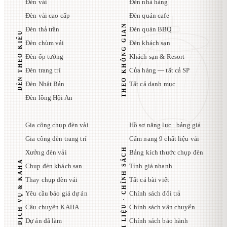
Đèn vải
Đèn nhà hàng
Đèn vải cao cấp
Đèn quán cafe
THEO KHÔNG GIAN
Đèn thả trần
Đèn quán BBQ
ĐÈN THEO KIỂU
Đèn chùm vải
Đèn khách sạn
Đèn ốp tường
Khách sạn & Resort
Đèn trang trí
Cửa hàng — tất cả SP
Đèn Nhật Bản
Tất cả danh mục
Đèn lồng Hội An
Gia công chụp đèn vải
Hồ sơ năng lực · bảng giá
Gia công đèn trang trí
Cẩm nang 9 chất liệu vải
TÀI LIỆU · CHÍNH SÁCH
Xưởng đèn vải
Bảng kích thước chụp đèn
DỊCH VỤ & KAHA
Chụp đèn khách sạn
Tính giá nhanh
Thay chụp đèn vải
Tất cả bài viết
Yêu cầu báo giá dự án
Chính sách đổi trả
Câu chuyện KAHA
Chính sách vận chuyển
Dự án đã làm
Chính sách bảo hành