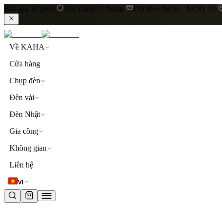
Báo giá 30 phút
·
Bảo hành 12 tháng
·
Đặt theo dự án · MOQ 10
·
Về KAHA
Cửa hàng
Chụp đèn
Đèn vải
Đèn Nhật
Gia công
Không gian
LIÊN KẾT NHANH
Liên hệ
Khám phá toàn bộ sản phẩm
Đèn thả trần
Đèn vải cao
VI
TỪ KHOÁ PHỔ BIẾN
đèn thả trần
đèn vải
lụa
linen
khách sạn
resort