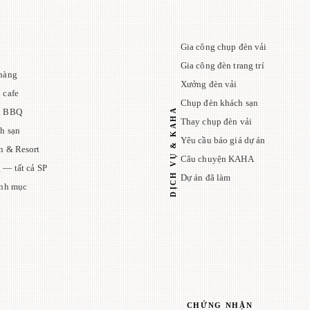
Gia công chụp đèn vải
Gia công đèn trang trí
hàng
Xưởng đèn vải
 cafe
Chụp đèn khách sạn
DỊCH VỤ & KAHA
n BBQ
Thay chụp đèn vải
h sạn
Yêu cầu báo giá dự án
n & Resort
Câu chuyện KAHA
 — tất cả SP
Dự án đã làm
anh mục
CHỨNG NHẬN