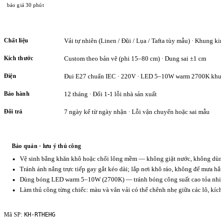
báo giá 30 phút
Chất liệu
Vải tự nhiên (Linen / Đũi / Lụa / Tafta tùy mẫu) · Khung ki
Kích thước
Custom theo bản vẽ (phi 15–80 cm) · Dung sai ±1 cm
Điện
Đui E27 chuẩn IEC · 220V · LED 5–10W warm 2700K khu
Bảo hành
12 tháng · Đổi 1-1 lỗi nhà sản xuất
Đổi trả
7 ngày kể từ ngày nhận · Lỗi vận chuyển hoặc sai mẫu
Bảo quản · lưu ý thủ công
Vệ sinh bằng khăn khô hoặc chổi lông mềm — không giặt nước, không dùng
Tránh ánh nắng trực tiếp gay gắt kéo dài; lắp nơi khô ráo, không để mưa hắ
Dùng bóng LED warm 5–10W (2700K) — tránh bóng công suất cao tỏa nhiệ
Làm thủ công từng chiếc: màu và vân vải có thể chênh nhẹ giữa các lô, kí
KH-RTHEHG
Mã SP: