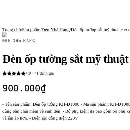
Trang chủ
/
Sản phẩm
/
Đèn Nhà Hàng
/
Đèn ốp tường sắt mỹ thuật cao cấ
ĐÈN NHÀ HÀNG
Đèn ốp tường sắt mỹ thuật 
4.9
·
41
đánh giá
900.000
₫
- Tên sản phẩm: Đèn ốp tường KH-DT008 - Mã sản phẩm: KH-DT008 - Ch
dùng bàn chải mềm vệ sinh đèn. - Bộ phụ kiện: đã bao gồm bộ phụ ki
và ấm áp hơn. - Điện áp: dòng điện 220V