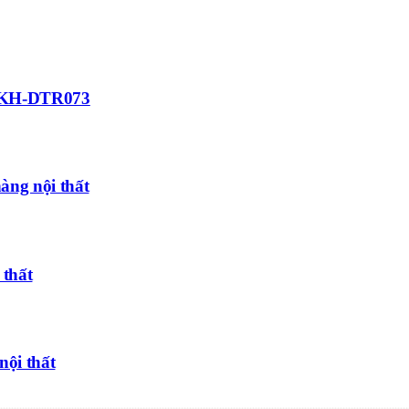
ất KH-DTR073
hàng nội thất
 thất
nội thất