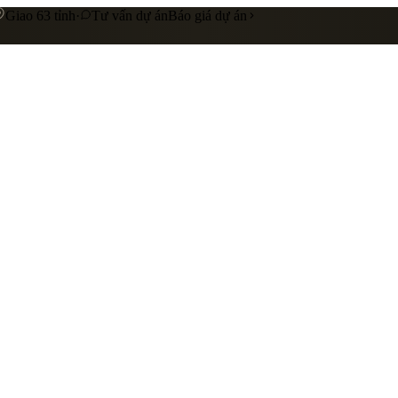
Giao 63 tỉnh
·
Tư vấn dự án
Báo giá dự án
 cấp
Gia công riêng theo yêu cầu
Liên hệ báo giá
nhà hàng
showroom