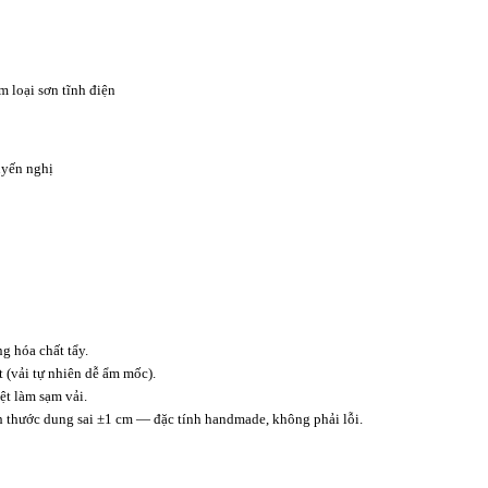
m loại sơn tĩnh điện
yến nghị
 hóa chất tẩy.
t (vải tự nhiên dễ ẩm mốc).
t làm sạm vải.
ch thước dung sai ±1 cm — đặc tính handmade, không phải lỗi.