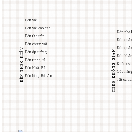
Đèn vải
Đèn vải cao cấp
Đèn nhà 
Đèn thả trần
Đèn quán
Đèn chùm vải
Đèn quá
ĐÈN THEO KIỂU
THEO KHÔNG GIAN
Đèn ốp tường
Đèn khác
Đèn trang trí
Khách sạ
Đèn Nhật Bản
Cửa hàng
Đèn lồng Hội An
Tất cả d