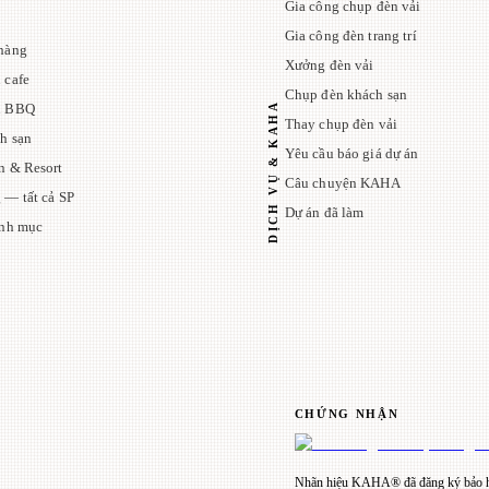
Gia công chụp đèn vải
Gia công đèn trang trí
hàng
Xưởng đèn vải
 cafe
Chụp đèn khách sạn
DỊCH VỤ & KAHA
n BBQ
Thay chụp đèn vải
h sạn
Yêu cầu báo giá dự án
n & Resort
Câu chuyện KAHA
 — tất cả SP
Dự án đã làm
anh mục
CHỨNG NHẬN
Nhãn hiệu KAHA® đã đăng ký bảo h