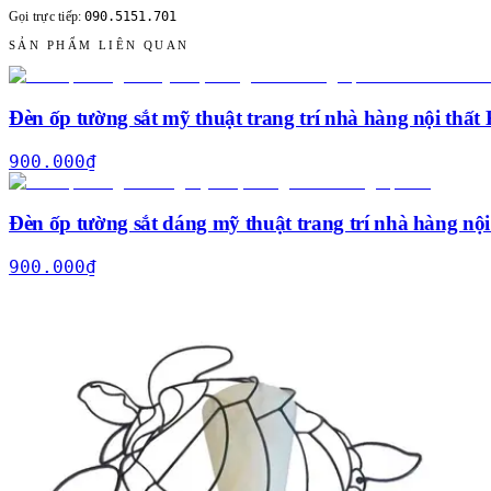
090.5151.701
Gọi trực tiếp:
SẢN PHẨM LIÊN QUAN
Đèn ốp tường sắt mỹ thuật trang trí nhà hàng nội th
900.000
₫
Đèn ốp tường sắt dáng mỹ thuật trang trí nhà hàng nội
900.000
₫