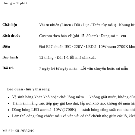
báo giá 30 phút
Chất liệu
Vải tự nhiên (Linen / Đũi / Lụa / Tafta tùy mẫu) · Khung ki
Kích thước
Custom theo bản vẽ (phi 15–80 cm) · Dung sai ±1 cm
Điện
Đui E27 chuẩn IEC · 220V · LED 5–10W warm 2700K khu
Bảo hành
12 tháng · Đổi 1-1 lỗi nhà sản xuất
Đổi trả
7 ngày kể từ ngày nhận · Lỗi vận chuyển hoặc sai mẫu
Bảo quản · lưu ý thủ công
Vệ sinh bằng khăn khô hoặc chổi lông mềm — không giặt nước, không dùng
Tránh ánh nắng trực tiếp gay gắt kéo dài; lắp nơi khô ráo, không để mưa hắ
Dùng bóng LED warm 5–10W (2700K) — tránh bóng công suất cao tỏa nhiệ
Làm thủ công từng chiếc: màu và vân vải có thể chênh nhẹ giữa các lô, kí
KH-YB82MK
Mã SP: