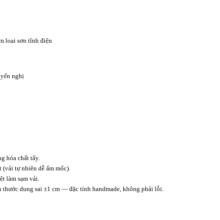
m loại sơn tĩnh điện
yến nghị
 hóa chất tẩy.
t (vải tự nhiên dễ ẩm mốc).
t làm sạm vải.
ch thước dung sai ±1 cm — đặc tính handmade, không phải lỗi.