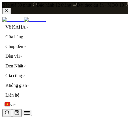
Báo giá 30 phút
·
Bảo hành 12 tháng
·
Đặt theo dự án · MOQ 10
·
Về KAHA
Cửa hàng
Chụp đèn
Đèn vải
Đèn Nhật
Gia công
Không gian
LIÊN KẾT NHANH
Liên hệ
Khám phá toàn bộ sản phẩm
Đèn thả trần
Đèn vải cao
VI
TỪ KHOÁ PHỔ BIẾN
đèn thả trần
đèn vải
lụa
linen
khách sạn
resort