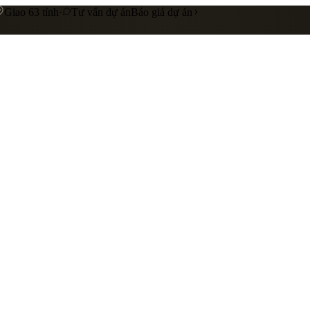
Giao 63 tỉnh
·
Tư vấn dự án
Báo giá dự án
 cấp
Gia công riêng theo yêu cầu
Liên hệ báo giá
nhà hàng
showroom