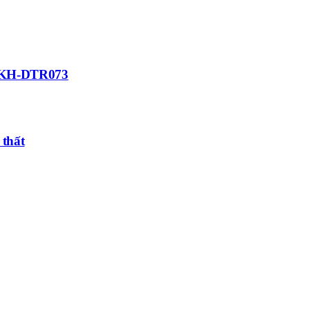
ất KH-DTR073
 thất