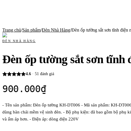
Trang chủ
/
Sản phẩm
/
Đèn Nhà Hàng
/
Đèn ốp tường sắt sơn tĩnh điện m
ĐÈN NHÀ HÀNG
Đèn ốp tường sắt sơn tĩnh 
4.6
·
51
đánh giá
900.000
₫
- Tên sản phẩm: Đèn ốp tường KH-DT006 - Mã sản phẩm: KH-DT006 - Ch
dùng bàn chải mềm vệ sinh đèn. - Bộ phụ kiện: đã bao gồm bộ phụ ki
và ấm áp hơn. - Điện áp: dòng điện 220V