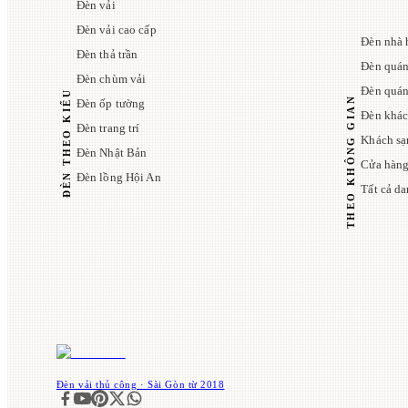
Đèn vải
Đèn vải cao cấp
Đèn nhà 
Đèn thả trần
Đèn quán
Đèn chùm vải
Đèn quá
ĐÈN THEO KIỂU
THEO KHÔNG GIAN
Đèn ốp tường
Đèn khác
Đèn trang trí
Khách sạ
Đèn Nhật Bản
Cửa hàng
Đèn lồng Hội An
Tất cả d
Đèn vải thủ công · Sài Gòn từ 2018