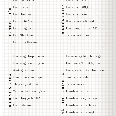
Đèn vải cao cấp
Đèn quán cafe
THEO KHÔNG GIAN
Đèn thả trần
Đèn quán BBQ
ĐÈN THEO KIỂU
Đèn chùm vải
Đèn khách sạn
Đèn ốp tường
Khách sạn & Resort
Đèn trang trí
Cửa hàng — tất cả SP
Đèn Nhật Bản
Tất cả danh mục
Đèn lồng Hội An
Gia công chụp đèn vải
Hồ sơ năng lực · bảng giá
Gia công đèn trang trí
Cẩm nang 9 chất liệu vải
TÀI LIỆU · CHÍNH SÁCH
Xưởng đèn vải
Bảng kích thước chụp đèn
DỊCH VỤ & KAHA
Chụp đèn khách sạn
Tính giá nhanh
Thay chụp đèn vải
Tất cả bài viết
Yêu cầu báo giá dự án
Chính sách đổi trả
Câu chuyện KAHA
Chính sách vận chuyển
Dự án đã làm
Chính sách bảo hành
Chính sách bảo mật