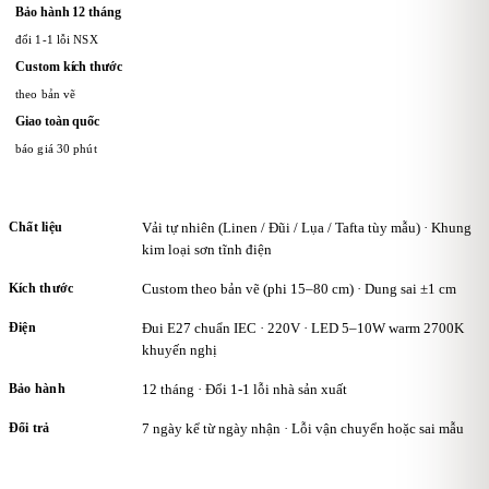
Bảo hành 12 tháng
đổi 1-1 lỗi NSX
Custom kích thước
theo bản vẽ
Giao toàn quốc
báo giá 30 phút
Chất liệu
Vải tự nhiên (Linen / Đũi / Lụa / Tafta tùy mẫu) · Khung
kim loại sơn tĩnh điện
Kích thước
Custom theo bản vẽ (phi 15–80 cm) · Dung sai ±1 cm
Điện
Đui E27 chuẩn IEC · 220V · LED 5–10W warm 2700K
khuyến nghị
Bảo hành
12 tháng · Đổi 1-1 lỗi nhà sản xuất
Đổi trả
7 ngày kể từ ngày nhận · Lỗi vận chuyển hoặc sai mẫu