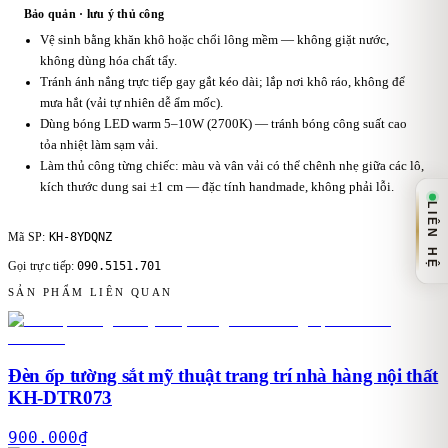
Bảo quản · lưu ý thủ công
Vệ sinh bằng khăn khô hoặc chổi lông mềm — không giặt nước,
không dùng hóa chất tẩy.
Tránh ánh nắng trực tiếp gay gắt kéo dài; lắp nơi khô ráo, không để
mưa hắt (vải tự nhiên dễ ẩm mốc).
Dùng bóng LED warm 5–10W (2700K) — tránh bóng công suất cao
tỏa nhiệt làm sạm vải.
Làm thủ công từng chiếc: màu và vân vải có thể chênh nhẹ giữa các lô,
kích thước dung sai ±1 cm — đặc tính handmade, không phải lỗi.
LIÊN HỆ
KH-8YDQNZ
Mã SP:
090.5151.701
Gọi trực tiếp:
SẢN PHẨM LIÊN QUAN
Đèn ốp tường sắt mỹ thuật trang trí nhà hàng nội thất
KH-DTR073
900.000
₫