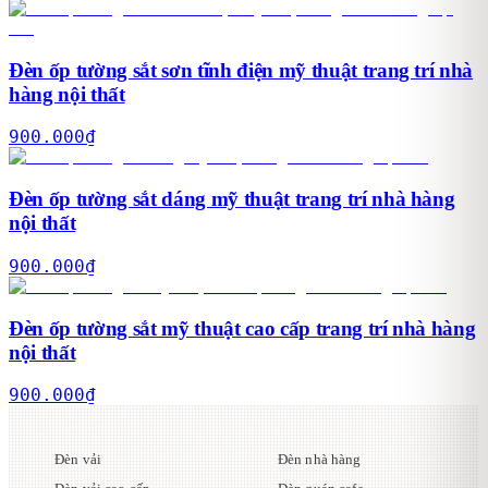
Đèn ốp tường sắt sơn tĩnh điện mỹ thuật trang trí nhà
hàng nội thất
900.000
₫
Đèn ốp tường sắt dáng mỹ thuật trang trí nhà hàng
nội thất
900.000
₫
Đèn ốp tường sắt mỹ thuật cao cấp trang trí nhà hàng
nội thất
900.000
₫
Đèn vải
Đèn nhà hàng