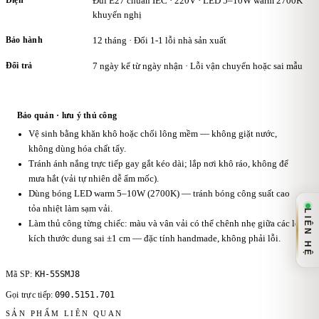
Điện
Đui E27 chuẩn IEC · 220V · LED 5–10W warm 2700K
khuyến nghị
Bảo hành
12 tháng · Đổi 1-1 lỗi nhà sản xuất
Đổi trả
7 ngày kể từ ngày nhận · Lỗi vận chuyển hoặc sai mẫu
Bảo quản · lưu ý thủ công
Vệ sinh bằng khăn khô hoặc chổi lông mềm — không giặt nước,
không dùng hóa chất tẩy.
Tránh ánh nắng trực tiếp gay gắt kéo dài; lắp nơi khô ráo, không để
mưa hắt (vải tự nhiên dễ ẩm mốc).
Dùng bóng LED warm 5–10W (2700K) — tránh bóng công suất cao
tỏa nhiệt làm sạm vải.
LIÊN HỆ
Làm thủ công từng chiếc: màu và vân vải có thể chênh nhẹ giữa các lô,
kích thước dung sai ±1 cm — đặc tính handmade, không phải lỗi.
KH-55SMJ8
Mã SP:
090.5151.701
Gọi trực tiếp:
SẢN PHẨM LIÊN QUAN