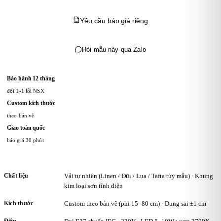
Yêu cầu báo giá riêng
Hỏi mẫu này qua Zalo
Bảo hành 12 tháng
đổi 1-1 lỗi NSX
Custom kích thước
theo bản vẽ
Giao toàn quốc
báo giá 30 phút
Chất liệu
Vải tự nhiên (Linen / Đũi / Lụa / Tafta tùy mẫu) · Khung
kim loại sơn tĩnh điện
Kích thước
Custom theo bản vẽ (phi 15–80 cm) · Dung sai ±1 cm