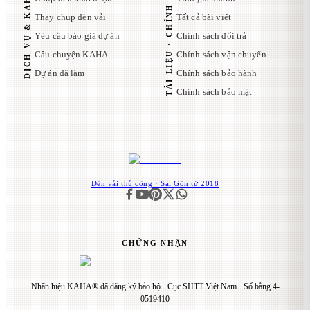
TÀI LIỆU · CHÍNH SÁCH
DỊCH VỤ & KAHA
Thay chụp đèn vải
Tất cả bài viết
Yêu cầu báo giá dự án
Chính sách đổi trả
Câu chuyện KAHA
Chính sách vận chuyển
Dự án đã làm
Chính sách bảo hành
Chính sách bảo mật
Đèn vải thủ công · Sài Gòn từ 2018
CHỨNG NHẬN
Nhãn hiệu KAHA® đã đăng ký bảo hộ · Cục SHTT Việt Nam · Số bằng 4-
0519410