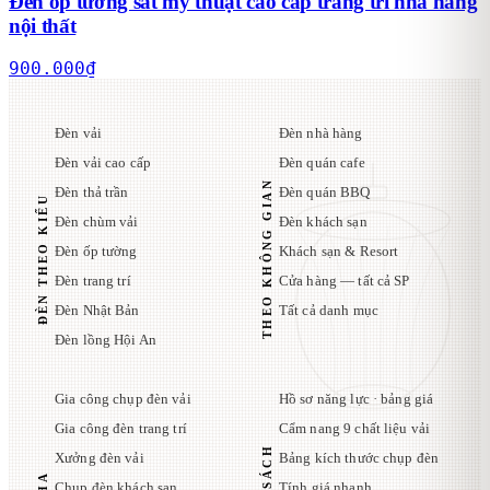
Đèn ốp tường sắt mỹ thuật cao cấp trang trí nhà hàng
nội thất
900.000
₫
Đèn vải
Đèn nhà hàng
Đèn vải cao cấp
Đèn quán cafe
THEO KHÔNG GIAN
Đèn thả trần
Đèn quán BBQ
ĐÈN THEO KIỂU
Đèn chùm vải
Đèn khách sạn
Đèn ốp tường
Khách sạn & Resort
Đèn trang trí
Cửa hàng — tất cả SP
Đèn Nhật Bản
Tất cả danh mục
Đèn lồng Hội An
Gia công chụp đèn vải
Hồ sơ năng lực · bảng giá
Gia công đèn trang trí
Cẩm nang 9 chất liệu vải
Xưởng đèn vải
Bảng kích thước chụp đèn
Chụp đèn khách sạn
Tính giá nhanh