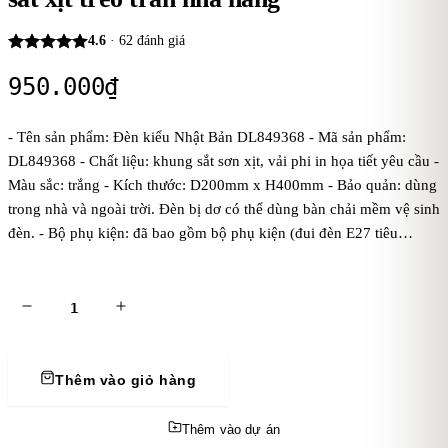
4.6
·
62
đánh giá
950.000
₫
- Tên sản phẩm: Đèn kiểu Nhật Bản DL849368 - Mã sản phẩm:
DL849368 - Chất liệu: khung sắt sơn xịt, vải phi in họa tiết yêu cầu -
Màu sắc: trắng - Kích thước: D200mm x H400mm - Bảo quản: dùng
trong nhà và ngoài trời. Đèn bị dơ có thể dùng bàn chải mềm vệ sinh
đèn. - Bộ phụ kiện: đã bao gồm bộ phụ kiện (đui đèn E27 tiêu
chuẩn, dây đúc đen treo 1 mét, bas ốp trần, chưa bóng điện). Kaha
khuyên dùng bóng điện ánh sáng vàng để đèn tỏa ánh sáng đẹp và
ấm áp hơn. - Điện áp: dòng điện 220V
Thêm vào giỏ hàng
Thêm vào dự án