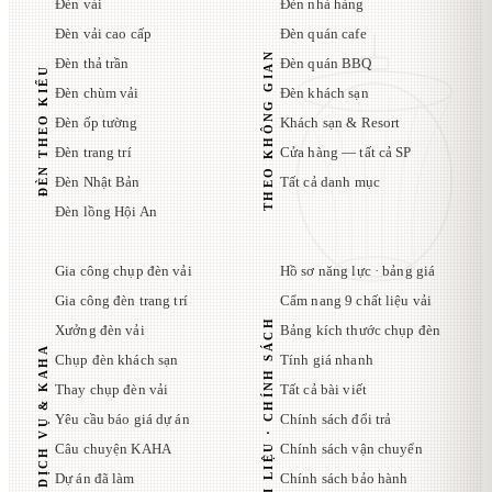
Đèn vải
Đèn nhà hàng
Đèn vải cao cấp
Đèn quán cafe
THEO KHÔNG GIAN
Đèn thả trần
Đèn quán BBQ
ĐÈN THEO KIỂU
Đèn chùm vải
Đèn khách sạn
Đèn ốp tường
Khách sạn & Resort
Đèn trang trí
Cửa hàng — tất cả SP
Đèn Nhật Bản
Tất cả danh mục
Đèn lồng Hội An
Gia công chụp đèn vải
Hồ sơ năng lực · bảng giá
Gia công đèn trang trí
Cẩm nang 9 chất liệu vải
TÀI LIỆU · CHÍNH SÁCH
Xưởng đèn vải
Bảng kích thước chụp đèn
DỊCH VỤ & KAHA
Chụp đèn khách sạn
Tính giá nhanh
Thay chụp đèn vải
Tất cả bài viết
Yêu cầu báo giá dự án
Chính sách đổi trả
Câu chuyện KAHA
Chính sách vận chuyển
Dự án đã làm
Chính sách bảo hành