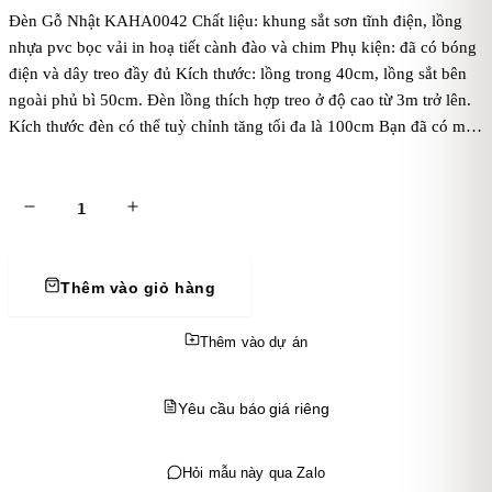
Đèn Gỗ Nhật KAHA0042 Chất liệu: khung sắt sơn tĩnh điện, lồng
nhựa pvc bọc vải in hoạ tiết cành đào và chim Phụ kiện: đã có bóng
điện và dây treo đầy đủ Kích thước: lồng trong 40cm, lồng sắt bên
ngoài phủ bì 50cm. Đèn lồng thích hợp treo ở độ cao từ 3m trở lên.
Kích thước đèn có thể tuỳ chỉnh tăng tối đa là 100cm Bạn đã có mẫu
đèn của riêng mình?. Gửi ngay cho chúng tôi để được tư vấn kỹ
thuật và báo giá sản xuất. CHÍNH SÁCH BÁN HÀNG CHỈ CÓ TẠI
KAHA® Chính sách bảo hành dài hạn và đổi trả linh hoạt (xảy ra lỗi
kỹ thuật từ KAHA): Bảo hành 12 tháng đối với các sản phẩm đèn sắt
trang trí do KAHA sản xuất. Điều này giúp khách hàng yên tâm về
chất lượng sản phẩm. Tùy chỉnh sản phẩm theo yêu cầu: Thiết kế và
Thêm vào giỏ hàng
sản xuất theo yêu cầu riêng của khách hàng. KAHA sẽ tư vấn và hỗ
trợ khách hàng trong việc cá nhân hóa sản phẩm, từ màu sắc, kích
Thêm vào dự án
thước đến kiểu dáng để phù hợp với không gian và phong cách
trang trí riêng biệt. Chính sách giá ưu đãi cho đơn hàng số lượng lớn:
Yêu cầu báo giá riêng
Giảm giá theo bậc khi khách hàng mua đơn hàng số lượng lớn, đặc
biệt là với các khách hàng doanh nghiệp hoặc đối tác tổ chức sự
kiện. Chính sách này giúp tạo sự khuyến khích mua sắm và hợp tác
Hỏi mẫu này qua Zalo