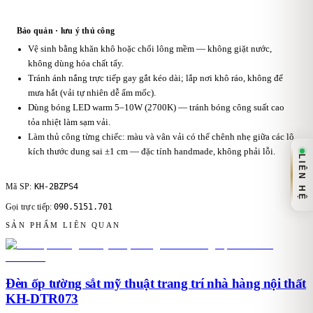
Bảo quản · lưu ý thủ công
Vệ sinh bằng khăn khô hoặc chổi lông mềm — không giặt nước,
không dùng hóa chất tẩy.
Tránh ánh nắng trực tiếp gay gắt kéo dài; lắp nơi khô ráo, không để
mưa hắt (vải tự nhiên dễ ẩm mốc).
Dùng bóng LED warm 5–10W (2700K) — tránh bóng công suất cao
tỏa nhiệt làm sạm vải.
Làm thủ công từng chiếc: màu và vân vải có thể chênh nhẹ giữa các lô,
kích thước dung sai ±1 cm — đặc tính handmade, không phải lỗi.
LIÊN HỆ
KH-2BZPS4
Mã SP:
090.5151.701
Gọi trực tiếp:
SẢN PHẨM LIÊN QUAN
Đèn ốp tường sắt mỹ thuật trang trí nhà hàng nội thất
KH-DTR073