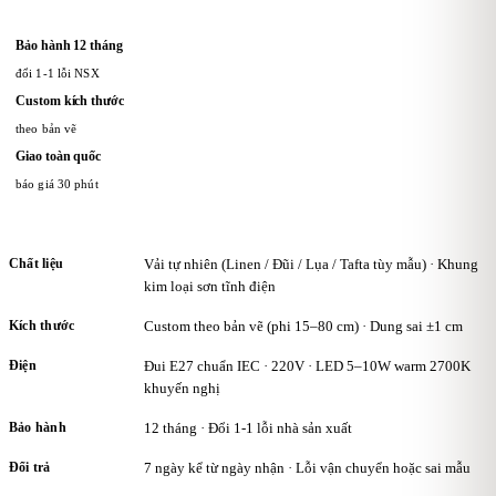
dài hạn. Chính sách hỗ trợ vận chuyển đối với khách hàng đi tỉnh
hoặc nước ngoài. Hỗ trợ kỹ thuật trọn đời Chương trình khách hàng
Bảo hành 12 tháng
thân thiết: Khách hàng thân thiết của KAHA được tích điểm cho mỗi
đổi 1-1 lỗi NSX
đơn hàng, sau đó có thể sử dụng điểm để nhận ưu đãi trong các lần
Custom kích thước
mua tiếp theo hoặc nhận quà tặng từ KAHA.
theo bản vẽ
Giao toàn quốc
báo giá 30 phút
Chất liệu
Vải tự nhiên (Linen / Đũi / Lụa / Tafta tùy mẫu) · Khung
kim loại sơn tĩnh điện
Kích thước
Custom theo bản vẽ (phi 15–80 cm) · Dung sai ±1 cm
Điện
Đui E27 chuẩn IEC · 220V · LED 5–10W warm 2700K
khuyến nghị
Bảo hành
12 tháng · Đổi 1-1 lỗi nhà sản xuất
Đổi trả
7 ngày kể từ ngày nhận · Lỗi vận chuyển hoặc sai mẫu