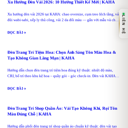
Xu Hướng Đèn Vải 2026: 10 Hướng Thiết Kế Mới | KAHA
Xu hướng đèn vải 2026 tại KAHA: chao oversize, cụm treo lệch tầng, vải
LIÊN HỆ
đũi wabi-sabi, xếp ly thủ công, vải 2 da đổi màu — gắn với mẫu và chất
liệu thật.
ĐỌC BÀI
Đèn Trang Trí Tiệm Hoa: Chọn Ánh Sáng Tôn Màu Hoa &
Tạo Không Gian Lãng Mạn | KAHA
Hướng dẫn chọn đèn trang trí tiệm hoa đúng kỹ thuật: nhiệt độ màu,
CRI, bố trí theo khu kệ hoa – quầy gói – góc check-in. Đèn vải KAHA
gia công tại xưởng TP.HCM.
ĐỌC BÀI
Đèn Trang Trí Shop Quần Áo: Vải Tạo Không Khí, Rọi Tôn
Màu Đúng Chỗ | KAHA
Hướng dẫn phối đèn trang trí shop quần áo chuẩn kỹ thuật: đèn vải tạo