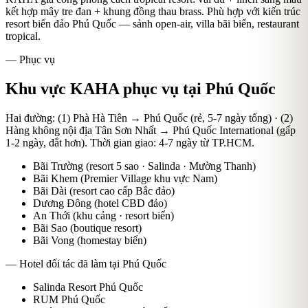
kết hợp mây tre đan + khung đồng thau brass. Phù hợp với kiến trúc
resort biển đảo Phú Quốc — sảnh open-air, villa bãi biển, restaurant
tropical.
— Phục vụ
Khu vực KAHA phục vụ tại
Phú Quốc
Hai đường: (1) Phà Hà Tiên → Phú Quốc (rẻ, 5-7 ngày tổng) · (2)
Hàng không nội địa Tân Sơn Nhất → Phú Quốc International (gấp
1-2 ngày, đắt hơn).
Thời gian giao:
4-7 ngày từ TP.HCM
.
Bãi Trường (resort 5 sao · Salinda · Mường Thanh)
Bãi Khem (Premier Village khu vực Nam)
Bãi Dài (resort cao cấp Bắc đảo)
Dương Đông (hotel CBD đảo)
An Thới (khu cảng · resort biển)
Bãi Sao (boutique resort)
Bãi Vong (homestay biển)
— Hotel đối tác đã làm tại
Phú Quốc
Salinda Resort Phú Quốc
RUM Phú Quốc