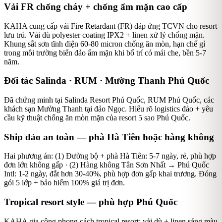
Vải FR chống cháy + chống ẩm mặn cao cấp
KAHA cung cấp vải Fire Retardant (FR) đáp ứng TCVN cho resort
lưu trú. Vải dù polyester coating IPX2 + linen xử lý chống mặn.
Khung sắt sơn tĩnh điện 60-80 micron chống ăn mòn, hạn chế gỉ
trong môi trường biển đảo ẩm mặn khi bố trí có mái che, bền 5-7
năm.
Đối tác Salinda · RUM · Mường Thanh Phú Quốc
Đã chứng minh tại Salinda Resort Phú Quốc, RUM Phú Quốc, các
khách sạn Mường Thanh tại đảo Ngọc. Hiểu rõ logistics đảo + yêu
cầu kỹ thuật chống ăn mòn mặn của resort 5 sao Phú Quốc.
Ship đảo an toàn — phà Hà Tiên hoặc hàng không
Hai phương án: (1) Đường bộ + phà Hà Tiên: 5-7 ngày, rẻ, phù hợp
đơn lớn không gấp · (2) Hàng không Tân Sơn Nhất → Phú Quốc
Intl: 1-2 ngày, đắt hơn 30-40%, phù hợp đơn gấp khai trương. Đóng
gói 5 lớp + bảo hiểm 100% giá trị đơn.
Tropical resort style — phù hợp Phú Quốc
KAHA gia công phong cách tropical resort: vải dù + linen sáng màu