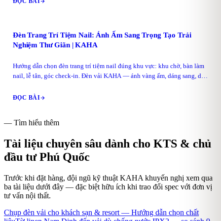
ĐỌC BÀI
Đèn Trang Trí Tiệm Nail: Ánh Ấm Sang Trọng Tạo Trải
Nghiệm Thư Giãn | KAHA
Hướng dẫn chọn đèn trang trí tiệm nail đúng khu vực: khu chờ, bàn làm
nail, lễ tân, góc check-in. Đèn vải KAHA — ánh vàng ấm, dáng sang, dễ
vệ sinh.
ĐỌC BÀI
— Tìm hiểu thêm
Tài liệu chuyên sâu dành cho KTS & chủ
đầu tư
Phú Quốc
Trước khi đặt hàng, đội ngũ kỹ thuật KAHA khuyến nghị xem qua
ba tài liệu dưới đây — đặc biệt hữu ích khi trao đổi spec với đơn vị
tư vấn nội thất.
Chụp đèn vải cho khách sạn & resort — Hướng dẫn chọn chất