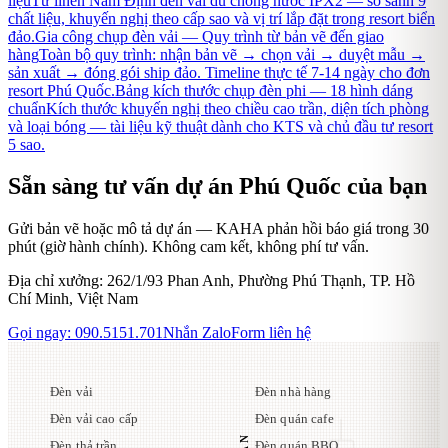
liệu
Từ linen Nam Định đến vải dù chống nước IPX2 — so sánh 9
chất liệu, khuyến nghị theo cấp sao và vị trí lắp đặt trong resort biển
đảo.
Gia công chụp đèn vải — Quy trình từ bản vẽ đến giao
hàng
Toàn bộ quy trình: nhận bản vẽ → chọn vải → duyệt mẫu →
sản xuất → đóng gói ship đảo. Timeline thực tế 7-14 ngày cho đơn
resort Phú Quốc.
Bảng kích thước chụp đèn phi — 18 hình dáng
chuẩn
Kích thước khuyến nghị theo chiều cao trần, diện tích phòng
và loại bóng — tài liệu kỹ thuật dành cho KTS và chủ đầu tư resort
5 sao.
Sẵn sàng tư vấn dự án
Phú Quốc
của bạn
Gửi bản vẽ hoặc mô tả dự án — KAHA phản hồi báo giá trong 30
phút (giờ hành chính). Không cam kết, không phí tư vấn.
Địa chỉ xưởng:
262/1/93 Phan Anh, Phường Phú Thạnh, TP. Hồ
Chí Minh, Việt Nam
Gọi ngay:
090.5151.701
Nhắn Zalo
Form liên hệ
Đèn vải
Đèn nhà hàng
Đèn vải cao cấp
Đèn quán cafe
Đèn thả trần
Đèn quán BBQ