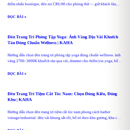
điểm nhấn boutique, đèn rọi CRI≥90 cho phòng thử — giữ khách lâu,
giảm đổi trả vì màu lệch.
ĐỌC BÀI
Đèn Trang Trí Phòng Tập Yoga: Ánh Vàng Dịu Vải Khuếch
Tán Đúng Chuẩn Wellness | KAHA
Hướng dẫn chọn đèn trang trí phòng tập yoga đúng chuẩn wellness: ánh
vàng 2700–3000K khuếch tán qua vải, dimmer cho thiền/yin yoga, bố trí
ánh nền đều dịu tại xưởng KAHA.
ĐỌC BÀI
Đèn Trang Trí Tiệm Cắt Tóc Nam: Chọn Đúng Kiểu, Đúng
Khu | KAHA
Hướng dẫn chọn đèn trang trí tiệm cắt tóc nam phong cách barber
vintage/industrial: đèn vải khung sắt tối, bố trí theo khu gương, khu chờ,
quầy. Gia công custom tại xưởng KAHA TP.HCM.