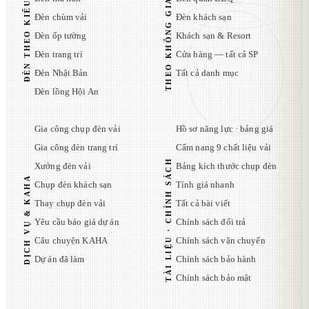
THEO KHÔNG GIAN
ĐÈN THEO KIỂU
Đèn chùm vải
Đèn khách sạn
Đèn ốp tường
Khách sạn & Resort
Đèn trang trí
Cửa hàng — tất cả SP
Đèn Nhật Bản
Tất cả danh mục
Đèn lồng Hội An
Gia công chụp đèn vải
Hồ sơ năng lực · bảng giá
Gia công đèn trang trí
Cẩm nang 9 chất liệu vải
TÀI LIỆU · CHÍNH SÁCH
Xưởng đèn vải
Bảng kích thước chụp đèn
DỊCH VỤ & KAHA
Chụp đèn khách sạn
Tính giá nhanh
Thay chụp đèn vải
Tất cả bài viết
Yêu cầu báo giá dự án
Chính sách đổi trả
Câu chuyện KAHA
Chính sách vận chuyển
Dự án đã làm
Chính sách bảo hành
Chính sách bảo mật