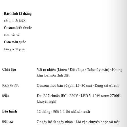
Bảo hành 12 tháng
đổi 1-1 lỗi NSX
Custom kích thước
theo bản vẽ
Giao toàn quốc
báo giá 30 phút
Chất liệu
Vải tự nhiên (Linen / Đũi / Lụa / Tafta tùy mẫu) · Khung
kim loại sơn tĩnh điện
Kích thước
Custom theo bản vẽ (phi 15–80 cm) · Dung sai ±1 cm
Điện
Đui E27 chuẩn IEC · 220V · LED 5–10W warm 2700K
khuyến nghị
Bảo hành
12 tháng · Đổi 1-1 lỗi nhà sản xuất
Đổi trả
7 ngày kể từ ngày nhận · Lỗi vận chuyển hoặc sai mẫu