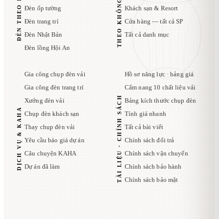
THEO KHÔNG GIAN
ĐÈN THEO KIỂU
Đèn ốp tường
Khách sạn & Resort
Đèn trang trí
Cửa hàng — tất cả SP
Đèn Nhật Bản
Tất cả danh mục
Đèn lồng Hội An
Gia công chụp đèn vải
Hồ sơ năng lực · bảng giá
Gia công đèn trang trí
Cẩm nang 10 chất liệu vải
TÀI LIỆU · CHÍNH SÁCH
Xưởng đèn vải
Bảng kích thước chụp đèn
DỊCH VỤ & KAHA
Chụp đèn khách sạn
Tính giá nhanh
Thay chụp đèn vải
Tất cả bài viết
Yêu cầu báo giá dự án
Chính sách đổi trả
Câu chuyện KAHA
Chính sách vận chuyển
Dự án đã làm
Chính sách bảo hành
Chính sách bảo mật