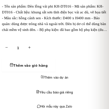
- Tên sản phẩm: Đèn lồng vải phi KH-DT016 - Mã sản phẩm: KH-
DT016 - Chất liệu: khung sắt sơn tĩnh điện bọc vải ac dù, vẽ họa tiết
- Màu sắc: hồng cánh sen - Kích thước: D400 x H400 mm - Bảo
quản: dùng được tròng nhà và ngoài trời. Đèn bị dơ có thể dùng bàn
chải mềm vệ sinh đèn. - Bộ phụ kiện: đã bao gồm bộ phụ kiện (đui
đèn E27 tiêu chuẩn, dây đen đúc 1 mét, bas ốp trần, chưa bóng
điện). Kaha khuyên dùng bóng điện ánh sáng vàng để đèn tỏa ánh
sáng đẹp và ấm áp hơn. - Điện áp: dòng điện 220V - Mẹo vặt: cách
treo đèn thả trần
Thêm vào giỏ hàng
Thêm vào dự án
Yêu cầu báo giá riêng
Hỏi mẫu này qua Zalo