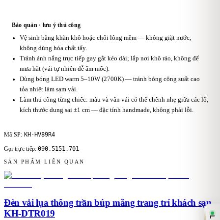
Bảo quản · lưu ý thủ công
Vệ sinh bằng khăn khô hoặc chổi lông mềm — không giặt nước,
không dùng hóa chất tẩy.
Tránh ánh nắng trực tiếp gay gắt kéo dài; lắp nơi khô ráo, không để
mưa hắt (vải tự nhiên dễ ẩm mốc).
Dùng bóng LED warm 5–10W (2700K) — tránh bóng công suất cao
tỏa nhiệt làm sạm vải.
Làm thủ công từng chiếc: màu và vân vải có thể chênh nhẹ giữa các lô,
kích thước dung sai ±1 cm — đặc tính handmade, không phải lỗi.
KH-HV89R4
Mã SP:
090.5151.701
Gọi trực tiếp:
SẢN PHẨM LIÊN QUAN
Đèn vải lụa thông trần búp măng trang trí khách sạn
KH-DTR019