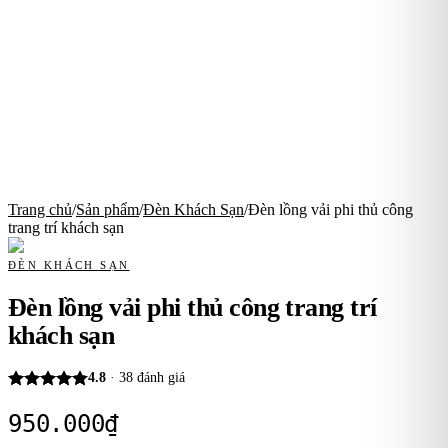
Trang chủ
/
Sản phẩm
/
Đèn Khách Sạn
/
Đèn lồng vải phi thủ công
trang trí khách sạn
ĐÈN KHÁCH SẠN
Đèn lồng vải phi thủ công trang trí
khách sạn
4.8
·
38
đánh giá
950.000
₫