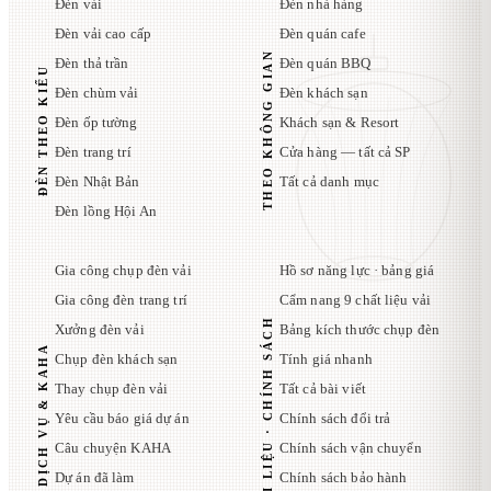
Đèn vải
Đèn nhà hàng
Đèn vải cao cấp
Đèn quán cafe
THEO KHÔNG GIAN
Đèn thả trần
Đèn quán BBQ
ĐÈN THEO KIỂU
Đèn chùm vải
Đèn khách sạn
Đèn ốp tường
Khách sạn & Resort
Đèn trang trí
Cửa hàng — tất cả SP
Đèn Nhật Bản
Tất cả danh mục
Đèn lồng Hội An
Gia công chụp đèn vải
Hồ sơ năng lực · bảng giá
Gia công đèn trang trí
Cẩm nang 9 chất liệu vải
TÀI LIỆU · CHÍNH SÁCH
Xưởng đèn vải
Bảng kích thước chụp đèn
DỊCH VỤ & KAHA
Chụp đèn khách sạn
Tính giá nhanh
Thay chụp đèn vải
Tất cả bài viết
Yêu cầu báo giá dự án
Chính sách đổi trả
Câu chuyện KAHA
Chính sách vận chuyển
Dự án đã làm
Chính sách bảo hành