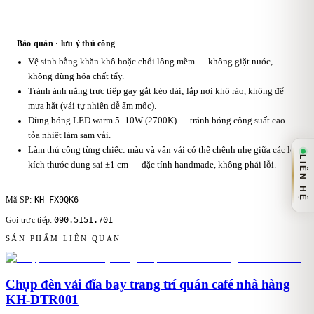
Bảo quản · lưu ý thủ công
Vệ sinh bằng khăn khô hoặc chổi lông mềm — không giặt nước,
không dùng hóa chất tẩy.
Tránh ánh nắng trực tiếp gay gắt kéo dài; lắp nơi khô ráo, không để
mưa hắt (vải tự nhiên dễ ẩm mốc).
Dùng bóng LED warm 5–10W (2700K) — tránh bóng công suất cao
tỏa nhiệt làm sạm vải.
Làm thủ công từng chiếc: màu và vân vải có thể chênh nhẹ giữa các lô,
LIÊN HỆ
kích thước dung sai ±1 cm — đặc tính handmade, không phải lỗi.
KH-FX9QK6
Mã SP:
090.5151.701
Gọi trực tiếp:
SẢN PHẨM LIÊN QUAN
Chụp đèn vải đĩa bay trang trí quán café nhà hàng
KH-DTR001