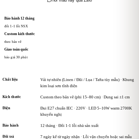
Hỏi mẫu này qua Zalo
thân thiết: Khách hàng thân thiết của KAHA được tích điểm cho mỗi
đơn hàng, sau đó có thể sử dụng điểm để nhận ưu đãi trong các lần
Bảo hành 12 tháng
mua tiếp theo hoặc nhận quà tặng từ KAHA.
đổi 1-1 lỗi NSX
Custom kích thước
theo bản vẽ
Giao toàn quốc
báo giá 30 phút
Chất liệu
Vải tự nhiên (Linen / Đũi / Lụa / Tafta tùy mẫu) · Khung
kim loại sơn tĩnh điện
Kích thước
Custom theo bản vẽ (phi 15–80 cm) · Dung sai ±1 cm
Điện
Đui E27 chuẩn IEC · 220V · LED 5–10W warm 2700K
khuyến nghị
Bảo hành
12 tháng · Đổi 1-1 lỗi nhà sản xuất
Đổi trả
7 ngày kể từ ngày nhận · Lỗi vận chuyển hoặc sai mẫu