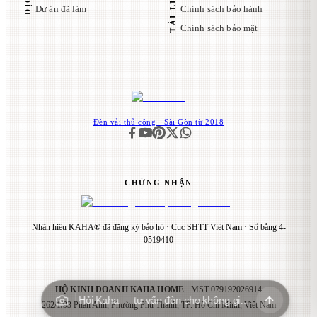
Dự án đã làm
Chính sách bảo hành
Chính sách bảo mật
Đèn vải thủ công · Sài Gòn từ 2018
CHỨNG NHẬN
Nhãn hiệu KAHA® đã đăng ký bảo hộ · Cục SHTT Việt Nam · Số bằng 4-
0519410
HỘ KINH DOANH KAHA HOME
· MST
079192026914
Hỏi Kaha — tư vấn đèn cho không gian…
262/1/93 Phan Anh, Phường Phú Thạnh, TP. Hồ Chí Minh, Việt Nam