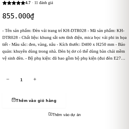
4.7
·
11
đánh giá
855.000
₫
- Tên sản phẩm: Đèn vải trang trí KH-DTR028 - Mã sản phẩm: KH-
DTR028 - Chất liệu: khung sắt sơn tĩnh điện, mica bọc vải phi in họa
tiết - Màu sắc: đen, vàng, nâu - Kích thước: D400 x H250 mm - Bảo
quản: khuyên dùng trong nhà. Đèn bị dơ có thể dùng bàn chải mềm
vệ sinh đèn. - Bộ phụ kiện: đã bao gồm bộ phụ kiện (đui đèn E27
tiêu chuẩn, dây đen đúc 1 mét, bas ốp trần, chưa bóng điện). Kaha
khuyên dùng bóng điện ánh sáng vàng để đèn tỏa ánh sáng đẹp và
ấm áp hơn. - Điện áp: dòng điện 220V - Mẹo vặt: cách treo đèn thả
trần
Thêm vào giỏ hàng
Thêm vào dự án