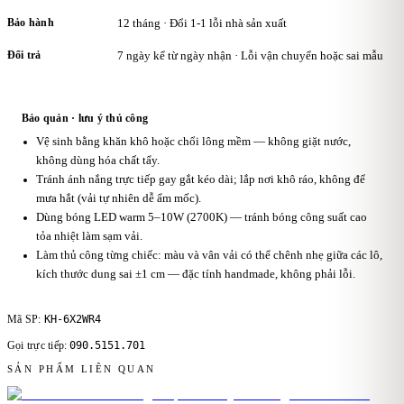
Bảo hành
12 tháng · Đổi 1-1 lỗi nhà sản xuất
Đổi trả
7 ngày kể từ ngày nhận · Lỗi vận chuyển hoặc sai mẫu
Bảo quản · lưu ý thủ công
Vệ sinh bằng khăn khô hoặc chổi lông mềm — không giặt nước,
không dùng hóa chất tẩy.
Tránh ánh nắng trực tiếp gay gắt kéo dài; lắp nơi khô ráo, không để
mưa hắt (vải tự nhiên dễ ẩm mốc).
Dùng bóng LED warm 5–10W (2700K) — tránh bóng công suất cao
tỏa nhiệt làm sạm vải.
Làm thủ công từng chiếc: màu và vân vải có thể chênh nhẹ giữa các lô,
kích thước dung sai ±1 cm — đặc tính handmade, không phải lỗi.
KH-6X2WR4
Mã SP:
090.5151.701
Gọi trực tiếp:
SẢN PHẨM LIÊN QUAN