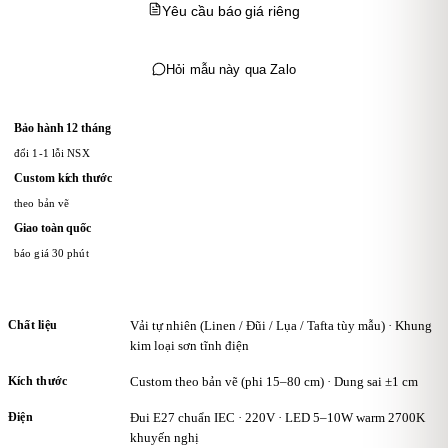
Yêu cầu báo giá riêng
Hỏi mẫu này qua Zalo
Bảo hành 12 tháng
đổi 1-1 lỗi NSX
Custom kích thước
theo bản vẽ
Giao toàn quốc
báo giá 30 phút
Chất liệu
Vải tự nhiên (Linen / Đũi / Lụa / Tafta tùy mẫu) · Khung
kim loại sơn tĩnh điện
Kích thước
Custom theo bản vẽ (phi 15–80 cm) · Dung sai ±1 cm
Điện
Đui E27 chuẩn IEC · 220V · LED 5–10W warm 2700K
khuyến nghị