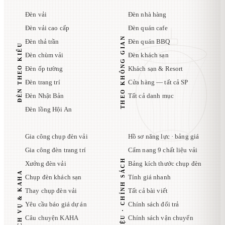
Đèn vải
Đèn nhà hàng
Đèn vải cao cấp
Đèn quán cafe
THEO KHÔNG GIAN
Đèn thả trần
Đèn quán BBQ
ĐÈN THEO KIỂU
Đèn chùm vải
Đèn khách sạn
Đèn ốp tường
Khách sạn & Resort
Đèn trang trí
Cửa hàng — tất cả SP
Đèn Nhật Bản
Tất cả danh mục
Đèn lồng Hội An
Gia công chụp đèn vải
Hồ sơ năng lực · bảng giá
Gia công đèn trang trí
Cẩm nang 9 chất liệu vải
TÀI LIỆU · CHÍNH SÁCH
Xưởng đèn vải
Bảng kích thước chụp đèn
DỊCH VỤ & KAHA
Chụp đèn khách sạn
Tính giá nhanh
Thay chụp đèn vải
Tất cả bài viết
Yêu cầu báo giá dự án
Chính sách đổi trả
Câu chuyện KAHA
Chính sách vận chuyển