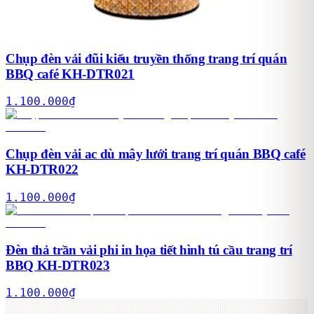
Chụp đèn vải đũi kiểu truyền thống trang trí quán
BBQ café KH-DTR021
1.100.000
₫
Chụp đèn vải ac dù mây lưới trang trí quán BBQ café
KH-DTR022
1.100.000
₫
Đèn thả trần vải phi in họa tiết hình tú cầu trang trí
BBQ KH-DTR023
1.100.000
₫