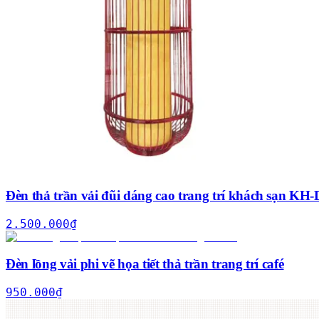
Đèn thả trần vải đũi dáng cao trang trí khách sạn K
2.500.000
₫
Đèn lồng vải phi vẽ họa tiết thả trần trang trí café
950.000
₫