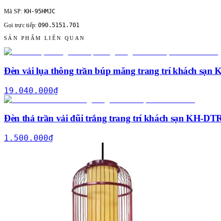
KH-95HMJC
Mã SP:
090.5151.701
Gọi trực tiếp:
SẢN PHẨM LIÊN QUAN
Đèn vải lụa thông trần búp măng trang trí khách sạ
19.040.000
₫
Đèn thả trần vải đũi trắng trang trí khách sạn KH-DT
1.500.000
₫