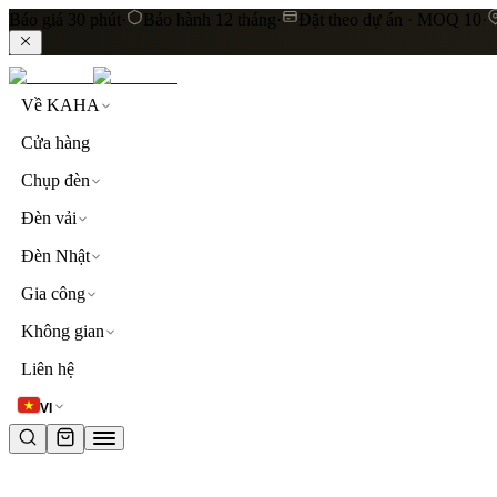
Báo giá 30 phút
·
Bảo hành 12 tháng
·
Đặt theo dự án · MOQ 10
·
Về KAHA
Cửa hàng
Chụp đèn
Đèn vải
Đèn Nhật
Gia công
Không gian
LIÊN KẾT NHANH
Liên hệ
Khám phá toàn bộ sản phẩm
Đèn thả trần
Đèn vải cao
VI
TỪ KHOÁ PHỔ BIẾN
đèn thả trần
đèn vải
lụa
linen
khách sạn
resort