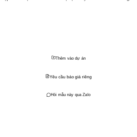
 mỗi đơn hàng, sau đó có thể sử dụng điểm để nhận ưu đãi trong các l
Thêm vào dự án
Yêu cầu báo giá riêng
Hỏi mẫu này qua Zalo