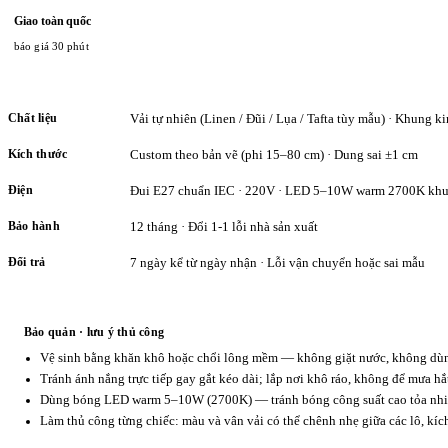
Giao toàn quốc
báo giá 30 phút
Chất liệu
Vải tự nhiên (Linen / Đũi / Lụa / Tafta tùy mẫu) · Khung ki
Kích thước
Custom theo bản vẽ (phi 15–80 cm) · Dung sai ±1 cm
Điện
Đui E27 chuẩn IEC · 220V · LED 5–10W warm 2700K khu
Bảo hành
12 tháng · Đổi 1-1 lỗi nhà sản xuất
Đổi trả
7 ngày kể từ ngày nhận · Lỗi vận chuyển hoặc sai mẫu
Bảo quản · lưu ý thủ công
Vệ sinh bằng khăn khô hoặc chổi lông mềm — không giặt nước, không dùng
Tránh ánh nắng trực tiếp gay gắt kéo dài; lắp nơi khô ráo, không để mưa hắ
Dùng bóng LED warm 5–10W (2700K) — tránh bóng công suất cao tỏa nhiệ
Làm thủ công từng chiếc: màu và vân vải có thể chênh nhẹ giữa các lô, kí