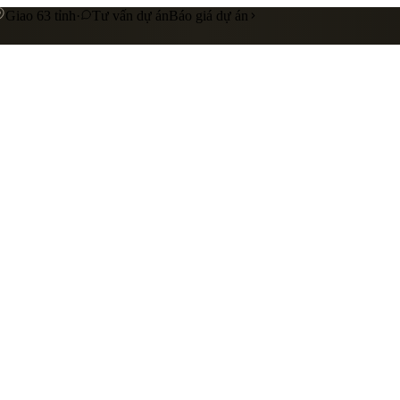
Giao 63 tỉnh
·
Tư vấn dự án
Báo giá dự án
 cấp
Gia công riêng theo yêu cầu
Liên hệ báo giá
nhà hàng
showroom