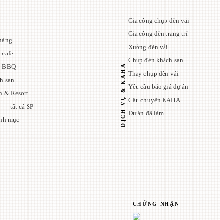
Gia công chụp đèn vải
Gia công đèn trang trí
hàng
Xưởng đèn vải
 cafe
Chụp đèn khách sạn
DỊCH VỤ & KAHA
n BBQ
Thay chụp đèn vải
h sạn
Yêu cầu báo giá dự án
n & Resort
Câu chuyện KAHA
 — tất cả SP
Dự án đã làm
anh mục
CHỨNG NHẬN