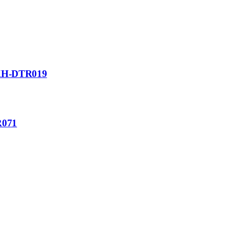
n KH-DTR019
R071