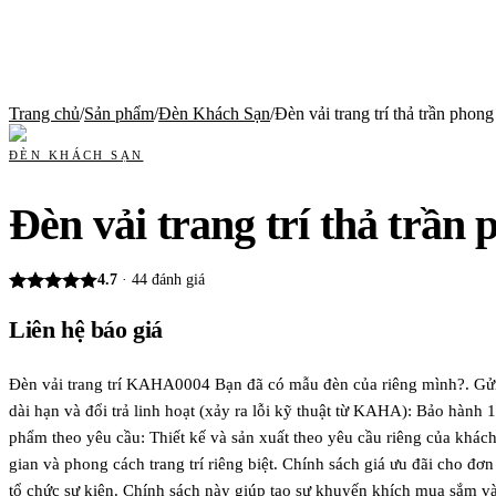
Trang chủ
/
Sản phẩm
/
Đèn Khách Sạn
/
Đèn vải trang trí thả trần pho
ĐÈN KHÁCH SẠN
Đèn vải trang trí thả trần
4.7
·
44
đánh giá
Liên hệ báo giá
Đèn vải trang trí KAHA0004 Bạn đã có mẫu đèn của riêng mình?. 
dài hạn và đổi trả linh hoạt (xảy ra lỗi kỹ thuật từ KAHA): Bảo hàn
phẩm theo yêu cầu: Thiết kế và sản xuất theo yêu cầu riêng của khá
gian và phong cách trang trí riêng biệt. Chính sách giá ưu đãi cho đ
tổ chức sự kiện. Chính sách này giúp tạo sự khuyến khích mua sắm và 