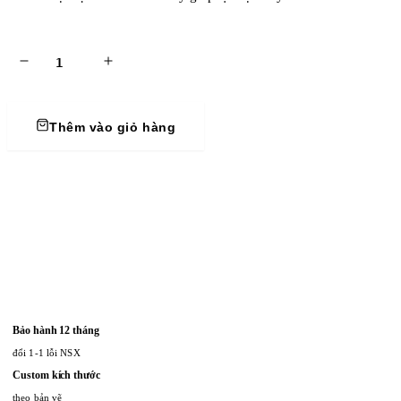
hàng thân thiết: Khách hàng thân thiết của KAHA được tích điểm cho
Thêm vào giỏ hàng
Bảo hành 12 tháng
đổi 1-1 lỗi NSX
Custom kích thước
theo bản vẽ