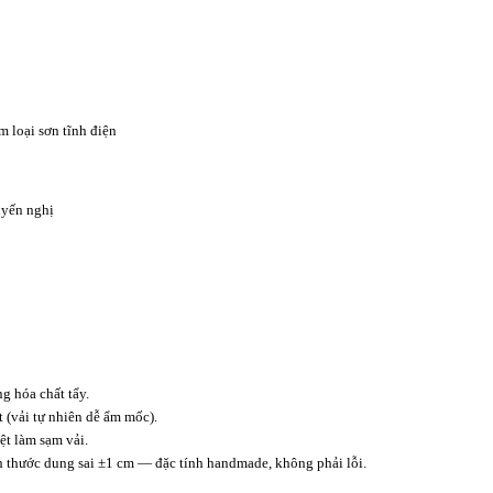
m loại sơn tĩnh điện
yến nghị
 hóa chất tẩy.
t (vải tự nhiên dễ ẩm mốc).
t làm sạm vải.
ch thước dung sai ±1 cm — đặc tính handmade, không phải lỗi.