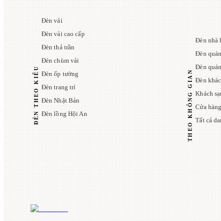
Đèn vải
Đèn vải cao cấp
Đèn nhà 
Đèn thả trần
Đèn quán
Đèn chùm vải
Đèn quá
ĐÈN THEO KIỂU
THEO KHÔNG GIAN
Đèn ốp tường
Đèn khác
Đèn trang trí
Khách sạ
Đèn Nhật Bản
Cửa hàng
Đèn lồng Hội An
Tất cả d