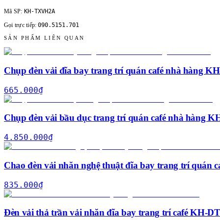
KH-TXVH2A
Mã SP:
090.5151.701
Gọi trực tiếp:
SẢN PHẨM LIÊN QUAN
Chụp đèn vải đĩa bay trang trí quán café nhà hàng 
665.000
₫
Chụp đèn vải bầu dục trang trí quán café nhà hàng 
4.850.000
₫
Chao đèn vải nhăn nghệ thuật đĩa bay trang trí quán
835.000
₫
Đèn vải thả trần vải nhăn đĩa bay trang trí café KH-