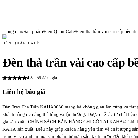
Trang chủ
/
Sản phẩm
/
Đèn Quán Café
/
Đèn thả trần vải cao cấp bền đẹp
ĐÈN QUÁN CAFÉ
Đèn thả trần vải cao cấp b
4.5
·
56
đánh giá
Liên hệ báo giá
Đèn Treo Thả Trần KAHA0030 mang lại không gian ấm cúng và thư giãn
khách hàng dễ dàng thả lỏng và tận hưởng. Được chế tác từ chất liệu
giá sản xuất. CHÍNH SÁCH BÁN HÀNG CHỈ CÓ TẠI KAHA® Chính sách bả
KAHA sản xuất. Điều này giúp khách hàng yên tâm về chất lượng sản
trong việc cá nhân hóa sản phẩm, từ màu sắc, kích thước đến kiểu dán