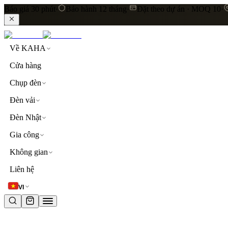
Báo giá 30 phút
·
Bảo hành 12 tháng
·
Đặt theo dự án · MOQ 10
·
Về KAHA
Cửa hàng
Chụp đèn
Đèn vải
Đèn Nhật
Gia công
Không gian
LIÊN KẾT NHANH
Liên hệ
Khám phá toàn bộ sản phẩm
Đèn thả trần
Đèn vải cao
VI
TỪ KHOÁ PHỔ BIẾN
đèn thả trần
đèn vải
lụa
linen
khách sạn
resort