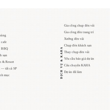
Gia công chụp đèn vải
Gia công đèn trang trí
hàng
Xưởng đèn vải
 cafe
Chụp đèn khách sạn
DỊCH VỤ & KAHA
n BBQ
Thay chụp đèn vải
h sạn
Yêu cầu báo giá dự án
n & Resort
Câu chuyện KAHA
 — tất cả SP
Dự án đã làm
anh mục