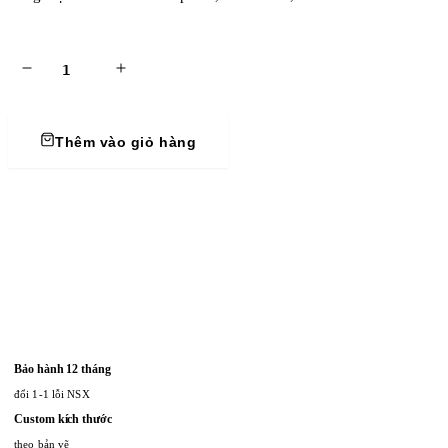
khách hàng mua đơn hàng số lượng lớn, đặc biệt là với các khách hàn
chuyển đối với khách hàng đi tỉnh hoặc nước ngoài. Hỗ trợ kỹ thuật 
để nhận ưu đãi trong các lần mua tiếp theo hoặc nhận quà tặng từ K
Thêm vào giỏ hàng
Bảo hành 12 tháng
đổi 1-1 lỗi NSX
Custom kích thước
theo bản vẽ