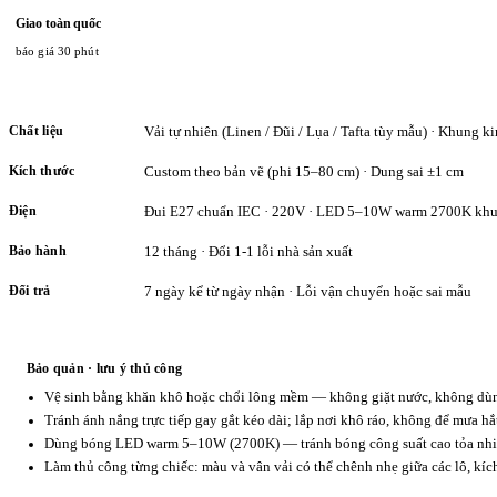
Giao toàn quốc
báo giá 30 phút
Chất liệu
Vải tự nhiên (Linen / Đũi / Lụa / Tafta tùy mẫu) · Khung ki
Kích thước
Custom theo bản vẽ (phi 15–80 cm) · Dung sai ±1 cm
Điện
Đui E27 chuẩn IEC · 220V · LED 5–10W warm 2700K khu
Bảo hành
12 tháng · Đổi 1-1 lỗi nhà sản xuất
Đổi trả
7 ngày kể từ ngày nhận · Lỗi vận chuyển hoặc sai mẫu
Bảo quản · lưu ý thủ công
Vệ sinh bằng khăn khô hoặc chổi lông mềm — không giặt nước, không dùng
Tránh ánh nắng trực tiếp gay gắt kéo dài; lắp nơi khô ráo, không để mưa hắ
Dùng bóng LED warm 5–10W (2700K) — tránh bóng công suất cao tỏa nhiệ
Làm thủ công từng chiếc: màu và vân vải có thể chênh nhẹ giữa các lô, kí