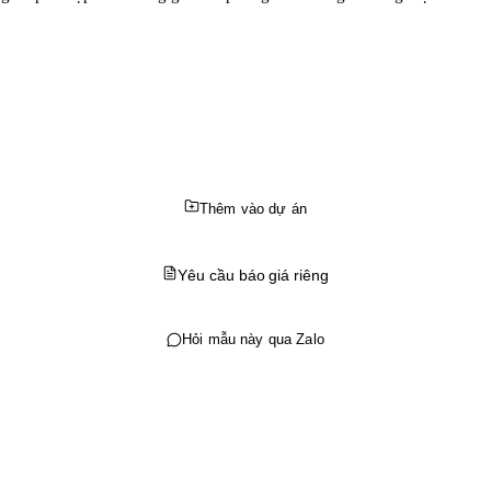
g doanh nghiệp hoặc đối tác tổ chức sự kiện. Chính sách này giúp tạo 
trọn đời Chương trình khách hàng thân thiết: Khách hàng thân thiết c
AHA.
Thêm vào dự án
Yêu cầu báo giá riêng
Hỏi mẫu này qua Zalo