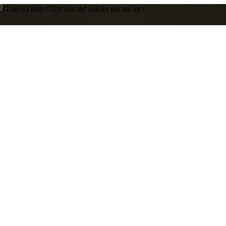
Giao 63 tỉnh
·
Tư vấn dự án
Báo giá dự án
 cấp
Gia công riêng theo yêu cầu
Liên hệ báo giá
nhà hàng
showroom