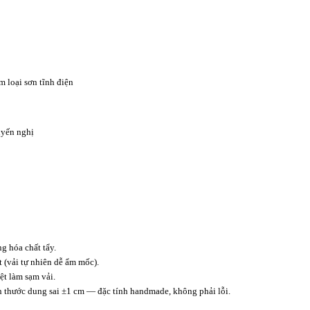
m loại sơn tĩnh điện
yến nghị
 hóa chất tẩy.
t (vải tự nhiên dễ ẩm mốc).
t làm sạm vải.
ch thước dung sai ±1 cm — đặc tính handmade, không phải lỗi.