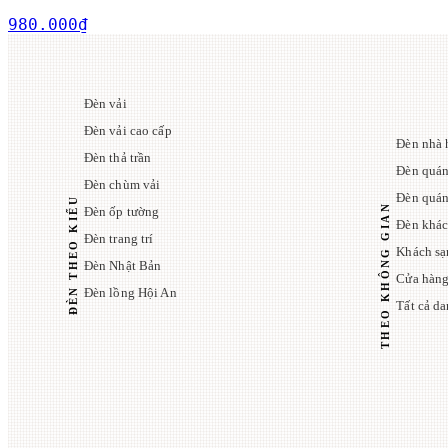
980.000
₫
Đèn vải
Đèn vải cao cấp
Đèn nhà 
Đèn thả trần
Đèn quán
Đèn chùm vải
Đèn quá
ĐÈN THEO KIỂU
THEO KHÔNG GIAN
Đèn ốp tường
Đèn khác
Đèn trang trí
Khách sạ
Đèn Nhật Bản
Cửa hàng
Đèn lồng Hội An
Tất cả d