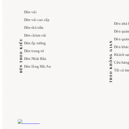
Đèn vải
Đèn vải cao cấp
Đèn nhà 
Đèn thả trần
Đèn quán
Đèn chùm vải
Đèn quá
ĐÈN THEO KIỂU
THEO KHÔNG GIAN
Đèn ốp tường
Đèn khác
Đèn trang trí
Khách sạ
Đèn Nhật Bản
Cửa hàng
Đèn lồng Hội An
Tất cả d