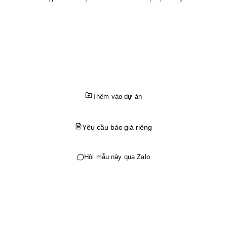
ích điểm cho mỗi đơn hàng, sau đó có thể sử dụng điểm để nhận ưu đãi 
Thêm vào dự án
Yêu cầu báo giá riêng
Hỏi mẫu này qua Zalo