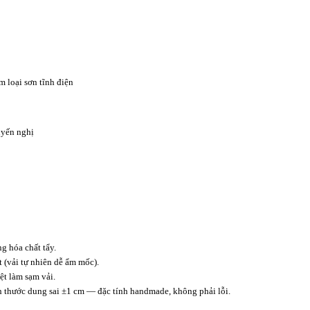
m loại sơn tĩnh điện
yến nghị
 hóa chất tẩy.
t (vải tự nhiên dễ ẩm mốc).
t làm sạm vải.
ch thước dung sai ±1 cm — đặc tính handmade, không phải lỗi.