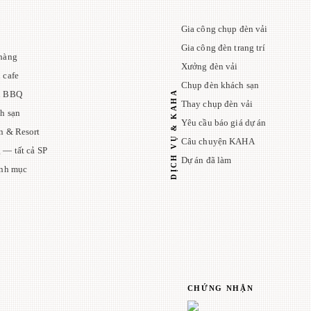
Gia công chụp đèn vải
Gia công đèn trang trí
hàng
Xưởng đèn vải
 cafe
Chụp đèn khách sạn
DỊCH VỤ & KAHA
n BBQ
Thay chụp đèn vải
h sạn
Yêu cầu báo giá dự án
n & Resort
Câu chuyện KAHA
 — tất cả SP
Dự án đã làm
anh mục
CHỨNG NHẬN