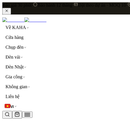
Báo giá 30 phút
·
Bảo hành 12 tháng
·
Đặt theo dự án · MOQ 10
·
Về KAHA
Cửa hàng
Chụp đèn
Đèn vải
Đèn Nhật
Gia công
Không gian
LIÊN KẾT NHANH
Liên hệ
Khám phá toàn bộ sản phẩm
Đèn thả trần
Đèn vải cao
VI
TỪ KHOÁ PHỔ BIẾN
đèn thả trần
đèn vải
lụa
linen
khách sạn
resort