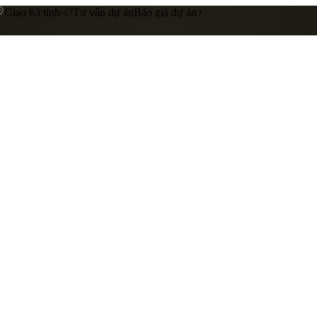
Giao 63 tỉnh
·
Tư vấn dự án
Báo giá dự án
 cấp
Gia công riêng theo yêu cầu
Liên hệ báo giá
nhà hàng
showroom