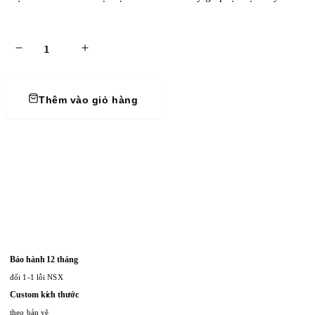
trình khách hàng thân thiết: Khách hàng thân thiết của KAHA được t
Thêm vào giỏ hàng
Bảo hành 12 tháng
đổi 1-1 lỗi NSX
Custom kích thước
theo bản vẽ