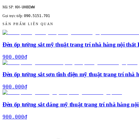
KH-UH8EWW
Mã SP:
090.5151.701
Gọi trực tiếp:
SẢN PHẨM LIÊN QUAN
Đèn ốp tường sắt mỹ thuật trang trí nhà hàng nội th
900.000
₫
Đèn ốp tường sắt sơn tĩnh điện mỹ thuật trang trí nhà 
900.000
₫
Đèn ốp tường sắt dáng mỹ thuật trang trí nhà hàng nội
900.000
₫