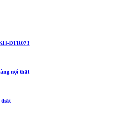
ất KH-DTR073
hàng nội thất
 thất