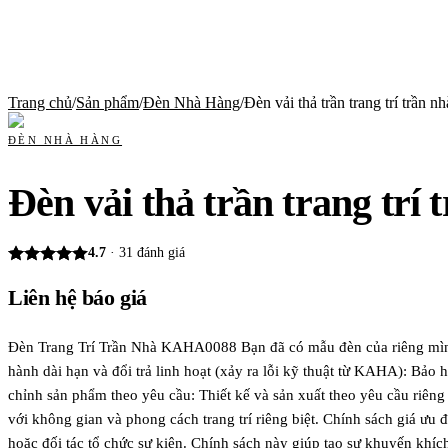
Trang chủ
/
Sản phẩm
/
Đèn Nhà Hàng
/
Đèn vải thả trần trang trí trần n
ĐÈN NHÀ HÀNG
Đèn vải thả trần trang trí
4.7
·
31
đánh giá
Liên hệ báo giá
Đèn Trang Trí Trần Nhà KAHA0088 Bạn đã có mẫu đèn của riêng mì
hành dài hạn và đổi trả linh hoạt (xảy ra lỗi kỹ thuật từ KAHA): Bả
chỉnh sản phẩm theo yêu cầu: Thiết kế và sản xuất theo yêu cầu riên
với không gian và phong cách trang trí riêng biệt. Chính sách giá ưu
hoặc đối tác tổ chức sự kiện. Chính sách này giúp tạo sự khuyến khíc