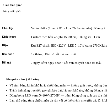
Giao toàn quốc
báo giá 30 phút
Chất liệu
Vải tự nhiên (Linen / Đũi / Lụa / Tafta tùy mẫu) · Khung ki
Kích thước
Custom theo bản vẽ (phi 15–80 cm) · Dung sai ±1 cm
Điện
Đui E27 chuẩn IEC · 220V · LED 5–10W warm 2700K khu
Bảo hành
12 tháng · Đổi 1-1 lỗi nhà sản xuất
Đổi trả
7 ngày kể từ ngày nhận · Lỗi vận chuyển hoặc sai mẫu
Bảo quản · lưu ý thủ công
Vệ sinh bằng khăn khô hoặc chổi lông mềm — không giặt nước, không dùng
Tránh ánh nắng trực tiếp gay gắt kéo dài; lắp nơi khô ráo, không để mưa hắ
Dùng bóng LED warm 5–10W (2700K) — tránh bóng công suất cao tỏa nhiệ
Làm thủ công từng chiếc: màu và vân vải có thể chênh nhẹ giữa các lô, kí