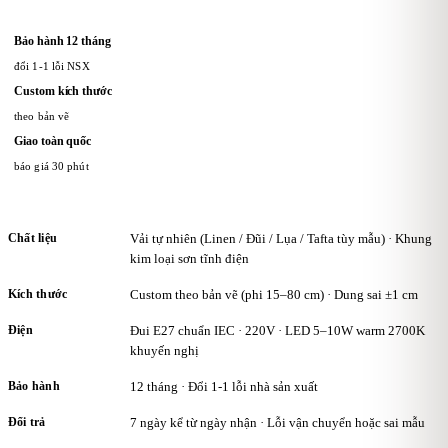
mua tiếp theo hoặc nhận quà tặng từ KAHA.
Bảo hành 12 tháng
đổi 1-1 lỗi NSX
Custom kích thước
theo bản vẽ
Giao toàn quốc
báo giá 30 phút
Chất liệu
Vải tự nhiên (Linen / Đũi / Lụa / Tafta tùy mẫu) · Khung
kim loại sơn tĩnh điện
Kích thước
Custom theo bản vẽ (phi 15–80 cm) · Dung sai ±1 cm
Điện
Đui E27 chuẩn IEC · 220V · LED 5–10W warm 2700K
khuyến nghị
Bảo hành
12 tháng · Đổi 1-1 lỗi nhà sản xuất
Đổi trả
7 ngày kể từ ngày nhận · Lỗi vận chuyển hoặc sai mẫu