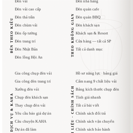
Đèn vải
Đèn nhà hàng
Đèn vải cao cấp
Đèn quán cafe
THEO KHÔNG GIAN
Đèn thả trần
Đèn quán BBQ
ĐÈN THEO KIỂU
Đèn chùm vải
Đèn khách sạn
Đèn ốp tường
Khách sạn & Resort
Đèn trang trí
Cửa hàng — tất cả SP
Đèn Nhật Bản
Tất cả danh mục
Đèn lồng Hội An
Gia công chụp đèn vải
Hồ sơ năng lực · bảng giá
Gia công đèn trang trí
Cẩm nang 9 chất liệu vải
TÀI LIỆU · CHÍNH SÁCH
Xưởng đèn vải
Bảng kích thước chụp đèn
DỊCH VỤ & KAHA
Chụp đèn khách sạn
Tính giá nhanh
Thay chụp đèn vải
Tất cả bài viết
Yêu cầu báo giá dự án
Chính sách đổi trả
Câu chuyện KAHA
Chính sách vận chuyển
Dự án đã làm
Chính sách bảo hành