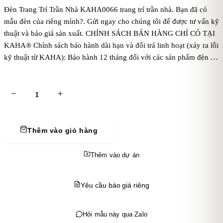
Đèn Trang Trí Trần Nhà KAHA0066 trang trí trần nhà. Bạn đã có
mẫu đèn của riêng mình?. Gửi ngay cho chúng tôi để được tư vấn kỹ
thuật và báo giá sản xuất. CHÍNH SÁCH BÁN HÀNG CHỈ CÓ TẠI
KAHA® Chính sách bảo hành dài hạn và đổi trả linh hoạt (xảy ra lỗi
kỹ thuật từ KAHA): Bảo hành 12 tháng đối với các sản phẩm đèn sắt
trang trí do KAHA sản xuất. Điều này giúp khách hàng yên tâm về
chất lượng sản phẩm. Tùy chỉnh sản phẩm theo yêu cầu: Thiết kế và
sản xuất theo yêu cầu riêng của khách hàng. KAHA sẽ tư vấn và hỗ
trợ khách hàng trong việc cá nhân hóa sản phẩm, từ màu sắc, kích
thước đến kiểu dáng để phù hợp với không gian và phong cách
trang trí riêng biệt. Chính sách giá ưu đãi cho đơn hàng số lượng lớn:
Thêm vào giỏ hàng
Giảm giá theo bậc khi khách hàng mua đơn hàng số lượng lớn, đặc
biệt là với các khách hàng doanh nghiệp hoặc đối tác tổ chức sự
Thêm vào dự án
kiện. Chính sách này giúp tạo sự khuyến khích mua sắm và hợp tác
dài hạn. Chính sách hỗ trợ vận chuyển đối với khách hàng đi tỉnh
Yêu cầu báo giá riêng
hoặc nước ngoài. Hỗ trợ kỹ thuật trọn đời Chương trình khách hàng
thân thiết: Khách hàng thân thiết của KAHA được tích điểm cho mỗi
đơn hàng, sau đó có thể sử dụng điểm để nhận ưu đãi trong các lần
Hỏi mẫu này qua Zalo