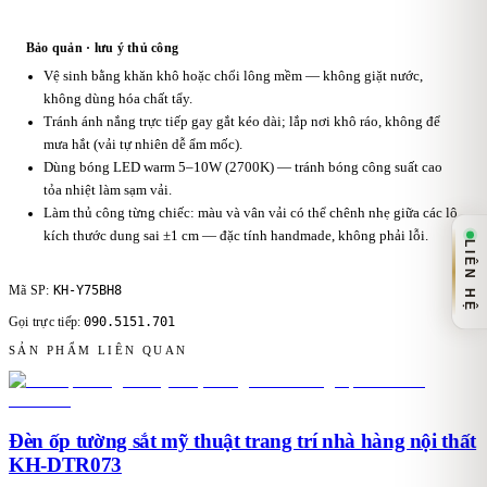
Bảo quản · lưu ý thủ công
Vệ sinh bằng khăn khô hoặc chổi lông mềm — không giặt nước,
không dùng hóa chất tẩy.
Tránh ánh nắng trực tiếp gay gắt kéo dài; lắp nơi khô ráo, không để
mưa hắt (vải tự nhiên dễ ẩm mốc).
Dùng bóng LED warm 5–10W (2700K) — tránh bóng công suất cao
tỏa nhiệt làm sạm vải.
Làm thủ công từng chiếc: màu và vân vải có thể chênh nhẹ giữa các lô,
kích thước dung sai ±1 cm — đặc tính handmade, không phải lỗi.
LIÊN HỆ
KH-Y75BH8
Mã SP:
090.5151.701
Gọi trực tiếp:
SẢN PHẨM LIÊN QUAN
Đèn ốp tường sắt mỹ thuật trang trí nhà hàng nội thất
KH-DTR073