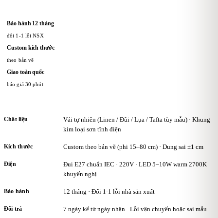
Bảo hành 12 tháng
đổi 1-1 lỗi NSX
Custom kích thước
theo bản vẽ
Giao toàn quốc
báo giá 30 phút
Chất liệu
Vải tự nhiên (Linen / Đũi / Lụa / Tafta tùy mẫu) · Khung
kim loại sơn tĩnh điện
Kích thước
Custom theo bản vẽ (phi 15–80 cm) · Dung sai ±1 cm
Điện
Đui E27 chuẩn IEC · 220V · LED 5–10W warm 2700K
khuyến nghị
Bảo hành
12 tháng · Đổi 1-1 lỗi nhà sản xuất
Đổi trả
7 ngày kể từ ngày nhận · Lỗi vận chuyển hoặc sai mẫu