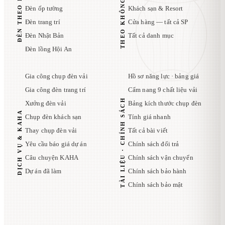
THEO KHÔNG GIAN
ĐÈN THEO KIỂU
Đèn ốp tường
Khách sạn & Resort
Đèn trang trí
Cửa hàng — tất cả SP
Đèn Nhật Bản
Tất cả danh mục
Đèn lồng Hội An
Gia công chụp đèn vải
Hồ sơ năng lực · bảng giá
Gia công đèn trang trí
Cẩm nang 9 chất liệu vải
TÀI LIỆU · CHÍNH SÁCH
Xưởng đèn vải
Bảng kích thước chụp đèn
DỊCH VỤ & KAHA
Chụp đèn khách sạn
Tính giá nhanh
Thay chụp đèn vải
Tất cả bài viết
Yêu cầu báo giá dự án
Chính sách đổi trả
Câu chuyện KAHA
Chính sách vận chuyển
Dự án đã làm
Chính sách bảo hành
Chính sách bảo mật