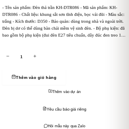
- Tên sản phẩm: Đèn thả trần KH-DTR086 - Mã sản phẩm: KH-
DTR086 - Chất liệu: khung sắt sơn tĩnh điện, bọc vải đũi - Màu sắc:
trắng - Kích thước: D350 - Bảo quản: dùng trong nhà và ngoài trời.
Đèn bị dơ có thể dùng bàn chải mềm vệ sinh đèn. - Bộ phụ kiện: đã
bao gồm bộ phụ kiện (đui đèn E27 tiêu chuẩn, dây đúc đen treo 1
mét, bas ốp trần, chưa bóng điện). Kaha khuyên dùng bóng điện ánh
sáng vàng để đèn tỏa ánh sáng đẹp và ấm áp hơn. - Điện áp: dòng
điện 220V - Mẹo vặt: cách treo đèn thả trần
Thêm vào giỏ hàng
Thêm vào dự án
Yêu cầu báo giá riêng
Hỏi mẫu này qua Zalo