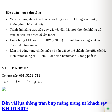
Bảo quản · lưu ý thủ công
Vệ sinh bằng khăn khô hoặc chổi lông mềm — không giặt nước,
không dùng hóa chất tẩy.
Tránh ánh nắng trực tiếp gay gắt kéo dài; lắp nơi khô ráo, không để
mưa hắt (vải tự nhiên dễ ẩm mốc).
Dùng bóng LED warm 5–10W (2700K) — tránh bóng công suất cao
tỏa nhiệt làm sạm vải.
Làm thủ công từng chiếc: màu và vân vải có thể chênh nhẹ giữa các lô,
kích thước dung sai ±1 cm — đặc tính handmade, không phải lỗi.
KH-ZBC5MZ
Mã SP:
090.5151.701
Gọi trực tiếp:
SẢN PHẨM LIÊN QUAN
Đèn vải lụa thông trần búp măng trang trí khách sạn
KH-DTR019