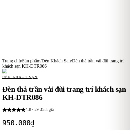
Trang chủ
/
Sản phẩm
/
Đèn Khách Sạn
/
Đèn thả trần vải đũi trang trí
khách sạn KH-DTR086
ĐÈN KHÁCH SẠN
Đèn thả trần vải đũi trang trí khách sạn
KH-DTR086
4.8
·
29
đánh giá
950.000
₫