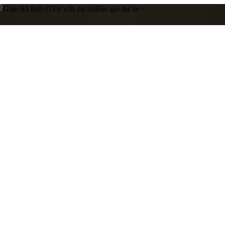
Giao 63 tỉnh
·
Tư vấn dự án
Báo giá dự án
 cấp
Gia công riêng theo yêu cầu
Liên hệ báo giá
nhà hàng
showroom