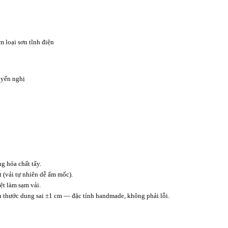
m loại sơn tĩnh điện
yến nghị
 hóa chất tẩy.
t (vải tự nhiên dễ ẩm mốc).
t làm sạm vải.
ch thước dung sai ±1 cm — đặc tính handmade, không phải lỗi.