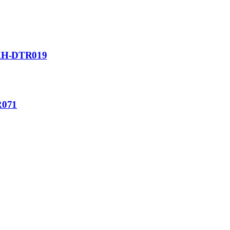
n KH-DTR019
R071