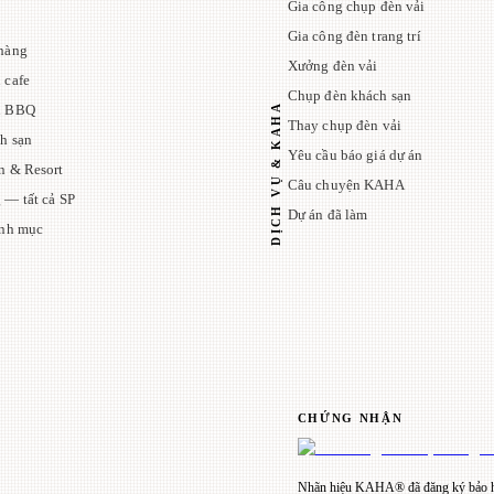
Gia công chụp đèn vải
Gia công đèn trang trí
hàng
Xưởng đèn vải
 cafe
Chụp đèn khách sạn
DỊCH VỤ & KAHA
n BBQ
Thay chụp đèn vải
h sạn
Yêu cầu báo giá dự án
n & Resort
Câu chuyện KAHA
 — tất cả SP
Dự án đã làm
anh mục
CHỨNG NHẬN
Nhãn hiệu KAHA® đã đăng ký bảo h