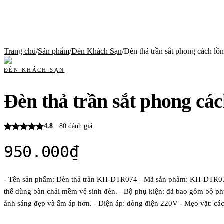
Trang chủ
/
Sản phẩm
/
Đèn Khách Sạn
/
Đèn thả trần sắt phong cách l
ĐÈN KHÁCH SẠN
Đèn thả trần sắt phong cá
4.8
·
80
đánh giá
950.000
₫
- Tên sản phẩm: Đèn thả trần KH-DTR074 - Mã sản phẩm: KH-DTR074 - 
thể dùng bàn chải mềm vệ sinh đèn. - Bộ phụ kiện: đã bao gồm bộ ph
ánh sáng đẹp và ấm áp hơn. - Điện áp: dòng điện 220V - Mẹo vặt: cách