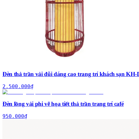
Đèn thả trần vải đũi dáng cao trang trí khách sạn K
2.500.000
₫
Đèn lồng vải phi vẽ họa tiết thả trần trang trí café
950.000
₫