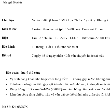
báo giá 30 phút
Chất liệu
Vải tự nhiên (Linen / Đũi / Lụa / Tafta tùy mẫu) · Khung ki
Kích thước
Custom theo bản vẽ (phi 15–80 cm) · Dung sai ±1 cm
Điện
Đui E27 chuẩn IEC · 220V · LED 5–10W warm 2700K khu
Bảo hành
12 tháng · Đổi 1-1 lỗi nhà sản xuất
Đổi trả
7 ngày kể từ ngày nhận · Lỗi vận chuyển hoặc sai mẫu
Bảo quản · lưu ý thủ công
Vệ sinh bằng khăn khô hoặc chổi lông mềm — không giặt nước, không dùng
Tránh ánh nắng trực tiếp gay gắt kéo dài; lắp nơi khô ráo, không để mưa hắ
Dùng bóng LED warm 5–10W (2700K) — tránh bóng công suất cao tỏa nhiệ
Làm thủ công từng chiếc: màu và vân vải có thể chênh nhẹ giữa các lô, kí
KH-6R2N7K
Mã SP: