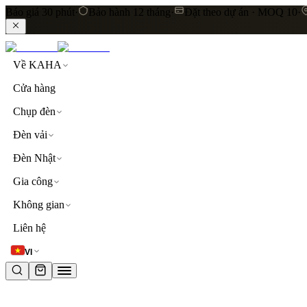
Báo giá 30 phút
·
Bảo hành 12 tháng
·
Đặt theo dự án · MOQ 10
·
Về KAHA
Cửa hàng
Chụp đèn
Đèn vải
Đèn Nhật
Gia công
Không gian
LIÊN KẾT NHANH
Liên hệ
Khám phá toàn bộ sản phẩm
Đèn thả trần
Đèn vải cao
VI
TỪ KHOÁ PHỔ BIẾN
đèn thả trần
đèn vải
lụa
linen
khách sạn
resort