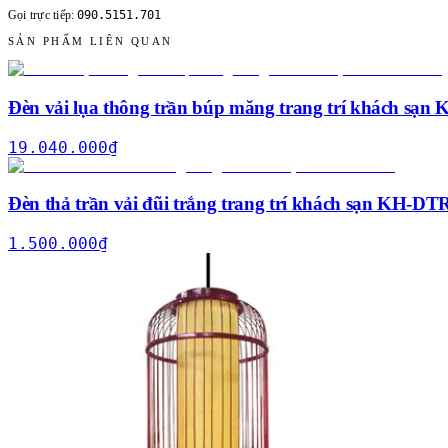
090.5151.701
Gọi trực tiếp:
SẢN PHẨM LIÊN QUAN
Đèn vải lụa thông trần búp măng trang trí khách sạ
19.040.000
₫
Đèn thả trần vải đũi trắng trang trí khách sạn KH-DT
1.500.000
₫