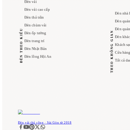
Đèn vải
Đèn vải cao cấp
Đèn nhà 
Đèn thả trần
Đèn quán
Đèn chùm vải
Đèn quá
ĐÈN THEO KIỂU
THEO KHÔNG GIAN
Đèn ốp tường
Đèn khác
Đèn trang trí
Khách sạ
Đèn Nhật Bản
Cửa hàng
Đèn lồng Hội An
Tất cả d
Đèn vải thủ công · Sài Gòn từ 2018