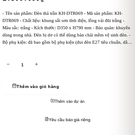
- Tên sản phẩm: Đèn thả trần KH-DTR069 - Mã sản phẩm: KH-
DTR069 - Chất liệu: khung sắt sơn tĩnh điện, lồng vải đũi trắng -
Màu sắc: trắng - Kích thước: D350 x H790 mm - Bảo quản: khuyên
dùng trong nhà. Đèn bị dơ có thể dùng bàn chải mềm vệ sinh đèn. -
Bộ phụ kiện: đã bao gồm bộ phụ kiện (đui đèn E27 tiêu chuẩn, dây
đen đúc 1 mét, bas ốp trần, chưa bóng điện). Kaha khuyên dùng
bóng điện ánh sáng vàng để đèn tỏa ánh sáng đẹp và ấm áp hơn. -
Điện áp: dòng điện 220V - Mẹo vặt: cách treo đèn thả trần
Thêm vào giỏ hàng
Thêm vào dự án
Yêu cầu báo giá riêng