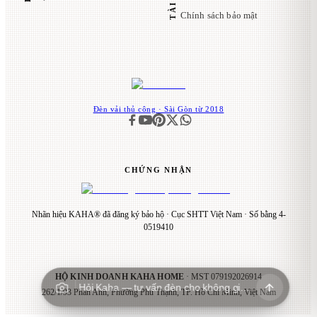
Chính sách bảo mật
Đèn vải thủ công · Sài Gòn từ 2018
CHỨNG NHẬN
Nhãn hiệu KAHA® đã đăng ký bảo hộ · Cục SHTT Việt Nam · Số bằng 4-
0519410
HỘ KINH DOANH KAHA HOME
· MST
079192026914
Hỏi Kaha — tư vấn đèn cho không gian…
262/1/93 Phan Anh, Phường Phú Thạnh, TP. Hồ Chí Minh, Việt Nam