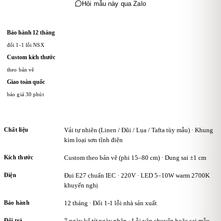
Hỏi mẫu này qua Zalo
Bảo hành 12 tháng
đổi 1-1 lỗi NSX
Custom kích thước
theo bản vẽ
Giao toàn quốc
báo giá 30 phút
Chất liệu
Vải tự nhiên (Linen / Đũi / Lụa / Tafta tùy mẫu) · Khung
kim loại sơn tĩnh điện
Kích thước
Custom theo bản vẽ (phi 15–80 cm) · Dung sai ±1 cm
Điện
Đui E27 chuẩn IEC · 220V · LED 5–10W warm 2700K
khuyến nghị
Bảo hành
12 tháng · Đổi 1-1 lỗi nhà sản xuất
Đổi trả
7 ngày kể từ ngày nhận · Lỗi vận chuyển hoặc sai mẫu