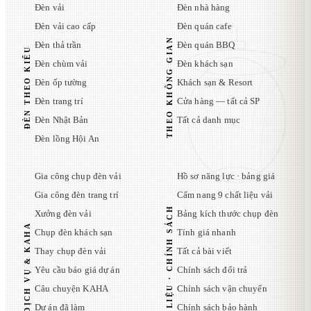
Đèn vải
Đèn nhà hàng
Đèn vải cao cấp
Đèn quán cafe
THEO KHÔNG GIAN
Đèn thả trần
Đèn quán BBQ
ĐÈN THEO KIỂU
Đèn chùm vải
Đèn khách sạn
Đèn ốp tường
Khách sạn & Resort
Đèn trang trí
Cửa hàng — tất cả SP
Đèn Nhật Bản
Tất cả danh mục
Đèn lồng Hội An
Gia công chụp đèn vải
Hồ sơ năng lực · bảng giá
Gia công đèn trang trí
Cẩm nang 9 chất liệu vải
TÀI LIỆU · CHÍNH SÁCH
Xưởng đèn vải
Bảng kích thước chụp đèn
DỊCH VỤ & KAHA
Chụp đèn khách sạn
Tính giá nhanh
Thay chụp đèn vải
Tất cả bài viết
Yêu cầu báo giá dự án
Chính sách đổi trả
Câu chuyện KAHA
Chính sách vận chuyển
Dự án đã làm
Chính sách bảo hành