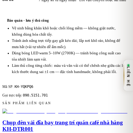
Bảo quản · lưu ý thủ công
Vệ sinh bằng khăn khô hoặc chổi lông mềm — không giặt nước,
không dùng hóa chất tẩy.
Tránh ánh nắng trực tiếp gay gắt kéo dài; lắp nơi khô ráo, không để
mưa hắt (vải tự nhiên dễ ẩm mốc).
Dùng bóng LED warm 5–10W (2700K) — tránh bóng công suất cao
tỏa nhiệt làm sạm vải.
Làm thủ công từng chiếc: màu và vân vải có thể chênh nhẹ giữa các lô,
LIÊN HỆ
kích thước dung sai ±1 cm — đặc tính handmade, không phải lỗi.
KH-YQKPQ6
Mã SP:
090.5151.701
Gọi trực tiếp:
SẢN PHẨM LIÊN QUAN
Chụp đèn vải đĩa bay trang trí quán café nhà hàng
KH-DTR001