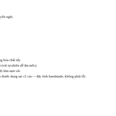
yến nghị
 hóa chất tẩy.
t (vải tự nhiên dễ ẩm mốc).
t làm sạm vải.
ch thước dung sai ±1 cm — đặc tính handmade, không phải lỗi.