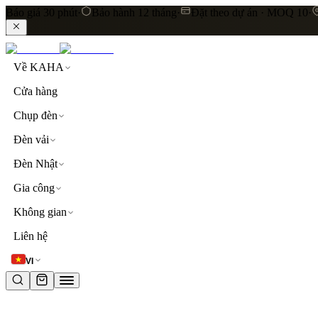
Báo giá 30 phút
·
Bảo hành 12 tháng
·
Đặt theo dự án · MOQ 10
·
Về KAHA
Cửa hàng
Chụp đèn
Đèn vải
Đèn Nhật
Gia công
Không gian
LIÊN KẾT NHANH
Liên hệ
Khám phá toàn bộ sản phẩm
Đèn thả trần
Đèn vải cao
VI
TỪ KHOÁ PHỔ BIẾN
đèn thả trần
đèn vải
lụa
linen
khách sạn
resort