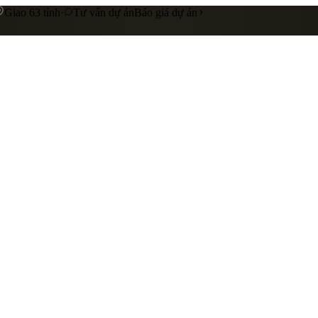
Giao 63 tỉnh
·
Tư vấn dự án
Báo giá dự án
 cấp
Gia công riêng theo yêu cầu
Liên hệ báo giá
nhà hàng
showroom