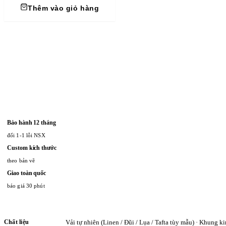
Thêm vào giỏ hàng
Bảo hành 12 tháng
đổi 1-1 lỗi NSX
Custom kích thước
theo bản vẽ
Giao toàn quốc
báo giá 30 phút
Chất liệu
Vải tự nhiên (Linen / Đũi / Lụa / Tafta tùy mẫu) · Khung ki