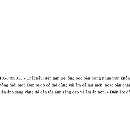
-8490013 - Chất liệu: đèn tăm tre, ống bọc bên trong nhựa trơn khô
chống mối mọt. Đèn bị dơ có thể dùng vải ẩm để lau sạch, hoặc bàn ch
điện ánh sáng vàng để đèn tỏa ánh sáng đẹp và ấm áp hơn. - Điện áp: 