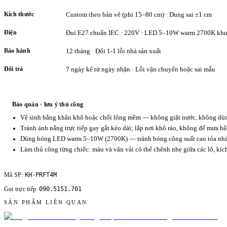
Kích thước
Custom theo bản vẽ (phi 15–80 cm) · Dung sai ±1 cm
Điện
Đui E27 chuẩn IEC · 220V · LED 5–10W warm 2700K khu
Bảo hành
12 tháng · Đổi 1-1 lỗi nhà sản xuất
Đổi trả
7 ngày kể từ ngày nhận · Lỗi vận chuyển hoặc sai mẫu
Bảo quản · lưu ý thủ công
Vệ sinh bằng khăn khô hoặc chổi lông mềm — không giặt nước, không dùng
Tránh ánh nắng trực tiếp gay gắt kéo dài; lắp nơi khô ráo, không để mưa hắ
Dùng bóng LED warm 5–10W (2700K) — tránh bóng công suất cao tỏa nhiệ
Làm thủ công từng chiếc: màu và vân vải có thể chênh nhẹ giữa các lô, kí
KH-PRFT4M
Mã SP:
090.5151.701
Gọi trực tiếp:
SẢN PHẨM LIÊN QUAN