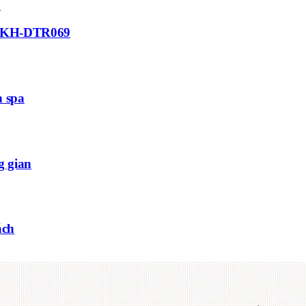
afé KH-DTR069
h spa
g gian
ách