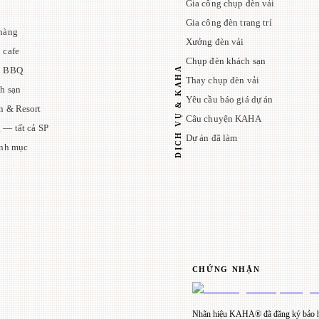
Gia công chụp đèn vải
Gia công đèn trang trí
hàng
Xưởng đèn vải
 cafe
Chụp đèn khách sạn
DỊCH VỤ & KAHA
n BBQ
Thay chụp đèn vải
h sạn
Yêu cầu báo giá dự án
n & Resort
Câu chuyện KAHA
 — tất cả SP
Dự án đã làm
anh mục
CHỨNG NHẬN
Nhãn hiệu KAHA® đã đăng ký bảo h