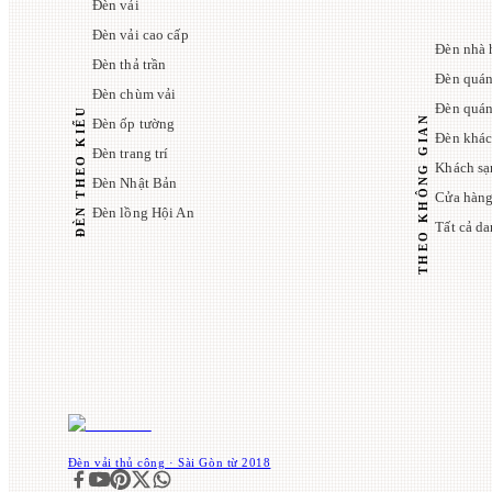
Đèn vải
Đèn vải cao cấp
Đèn nhà 
Đèn thả trần
Đèn quán
Đèn chùm vải
Đèn quá
ĐÈN THEO KIỂU
THEO KHÔNG GIAN
Đèn ốp tường
Đèn khác
Đèn trang trí
Khách sạ
Đèn Nhật Bản
Cửa hàng
Đèn lồng Hội An
Tất cả d
Đèn vải thủ công · Sài Gòn từ 2018