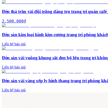
Đèn thả trần vải đũi trắng dáng trụ trang trí quán c
2.500.000
₫
Đèn sàn kim loại hình kim cương trang trí phòng khác
Liên hệ báo giá
Đèn sàn vải vuông khung sắt đen bộ lớn trang trí khôn
Liên hệ báo giá
Đèn sàn vải vàng xếp ly hình thang trang trí phòng kh
Liên hệ báo giá