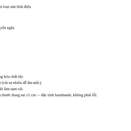
m loại sơn tĩnh điện
yến nghị
 hóa chất tẩy.
t (vải tự nhiên dễ ẩm mốc).
t làm sạm vải.
ch thước dung sai ±1 cm — đặc tính handmade, không phải lỗi.