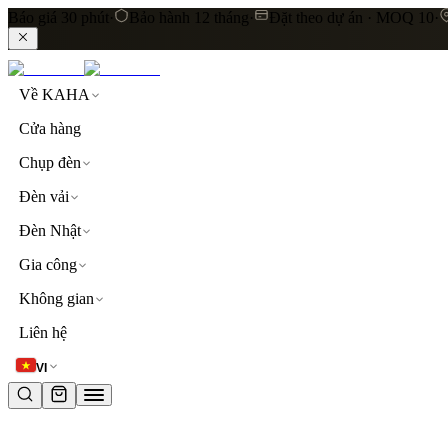
Báo giá 30 phút
·
Bảo hành 12 tháng
·
Đặt theo dự án · MOQ 10
·
Về KAHA
Cửa hàng
Chụp đèn
Đèn vải
Đèn Nhật
Gia công
Không gian
LIÊN KẾT NHANH
Liên hệ
Khám phá toàn bộ sản phẩm
Đèn thả trần
Đèn vải cao
VI
TỪ KHOÁ PHỔ BIẾN
đèn thả trần
đèn vải
lụa
linen
khách sạn
resort