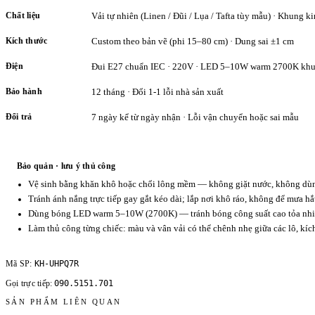
Chất liệu
Vải tự nhiên (Linen / Đũi / Lụa / Tafta tùy mẫu) · Khung ki
Kích thước
Custom theo bản vẽ (phi 15–80 cm) · Dung sai ±1 cm
Điện
Đui E27 chuẩn IEC · 220V · LED 5–10W warm 2700K khu
Bảo hành
12 tháng · Đổi 1-1 lỗi nhà sản xuất
Đổi trả
7 ngày kể từ ngày nhận · Lỗi vận chuyển hoặc sai mẫu
Bảo quản · lưu ý thủ công
Vệ sinh bằng khăn khô hoặc chổi lông mềm — không giặt nước, không dùng
Tránh ánh nắng trực tiếp gay gắt kéo dài; lắp nơi khô ráo, không để mưa hắ
Dùng bóng LED warm 5–10W (2700K) — tránh bóng công suất cao tỏa nhiệ
Làm thủ công từng chiếc: màu và vân vải có thể chênh nhẹ giữa các lô, kí
KH-UHPQ7R
Mã SP:
090.5151.701
Gọi trực tiếp:
SẢN PHẨM LIÊN QUAN