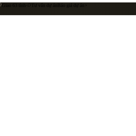
Giao 63 tỉnh
·
Tư vấn dự án
Báo giá dự án
 cấp
Gia công riêng theo yêu cầu
Liên hệ báo giá
nhà hàng
showroom