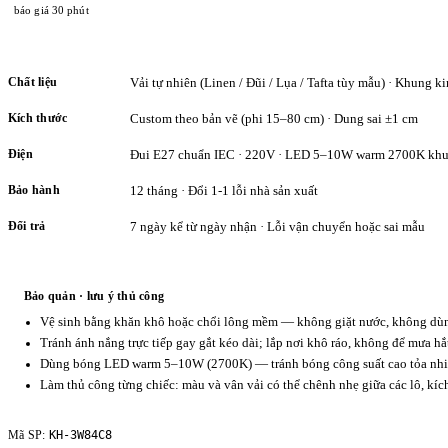
báo giá 30 phút
Chất liệu
Vải tự nhiên (Linen / Đũi / Lụa / Tafta tùy mẫu) · Khung ki
Kích thước
Custom theo bản vẽ (phi 15–80 cm) · Dung sai ±1 cm
Điện
Đui E27 chuẩn IEC · 220V · LED 5–10W warm 2700K khu
Bảo hành
12 tháng · Đổi 1-1 lỗi nhà sản xuất
Đổi trả
7 ngày kể từ ngày nhận · Lỗi vận chuyển hoặc sai mẫu
Bảo quản · lưu ý thủ công
Vệ sinh bằng khăn khô hoặc chổi lông mềm — không giặt nước, không dùng
Tránh ánh nắng trực tiếp gay gắt kéo dài; lắp nơi khô ráo, không để mưa hắ
Dùng bóng LED warm 5–10W (2700K) — tránh bóng công suất cao tỏa nhiệ
Làm thủ công từng chiếc: màu và vân vải có thể chênh nhẹ giữa các lô, kí
KH-3W84C8
Mã SP: