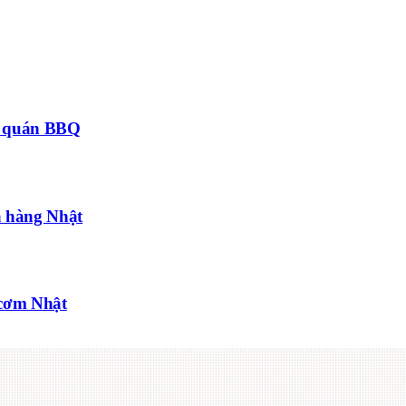
ần quán BBQ
hà hàng Nhật
n cơm Nhật