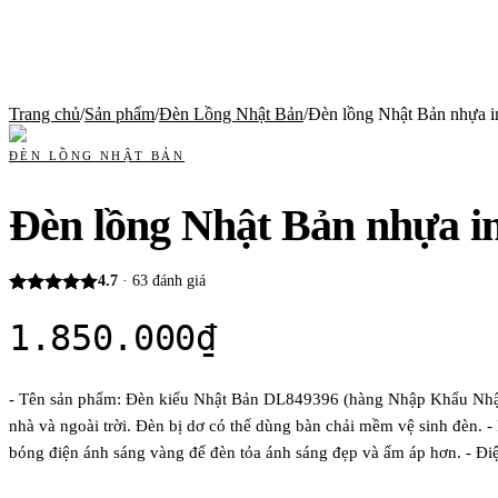
Trang chủ
/
Sản phẩm
/
Đèn Lồng Nhật Bản
/
Đèn lồng Nhật Bản nhựa in 
ĐÈN LỒNG NHẬT BẢN
Đèn lồng Nhật Bản nhựa in 
4.7
·
63
đánh giá
1.850.000
₫
- Tên sản phẩm: Đèn kiểu Nhật Bản DL849396 (hàng Nhập Khẩu Nhật 
nhà và ngoài trời. Đèn bị dơ có thể dùng bàn chải mềm vệ sinh đèn. 
bóng điện ánh sáng vàng để đèn tỏa ánh sáng đẹp và ấm áp hơn. - Đi