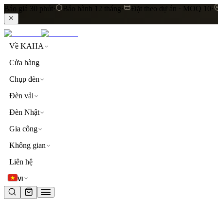
Báo giá 30 phút
·
Bảo hành 12 tháng
·
Đặt theo dự án · MOQ 10
·
Về KAHA
Cửa hàng
Chụp đèn
Đèn vải
Đèn Nhật
Gia công
Không gian
LIÊN KẾT NHANH
Liên hệ
Khám phá toàn bộ sản phẩm
Đèn thả trần
Đèn vải cao
VI
TỪ KHOÁ PHỔ BIẾN
đèn thả trần
đèn vải
lụa
linen
khách sạn
resort