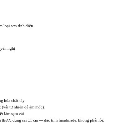
m loại sơn tĩnh điện
yến nghị
 hóa chất tẩy.
t (vải tự nhiên dễ ẩm mốc).
t làm sạm vải.
ch thước dung sai ±1 cm — đặc tính handmade, không phải lỗi.