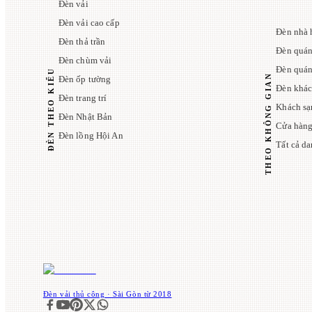
Đèn vải
Đèn vải cao cấp
Đèn nhà 
Đèn thả trần
Đèn quán
Đèn chùm vải
Đèn quá
ĐÈN THEO KIỂU
THEO KHÔNG GIAN
Đèn ốp tường
Đèn khác
Đèn trang trí
Khách sạ
Đèn Nhật Bản
Cửa hàng
Đèn lồng Hội An
Tất cả d
Đèn vải thủ công · Sài Gòn từ 2018