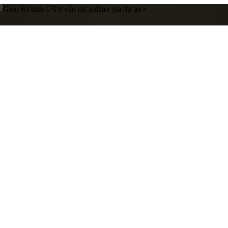
Giao 63 tỉnh
·
Tư vấn dự án
Báo giá dự án
 cấp
Gia công riêng theo yêu cầu
Liên hệ báo giá
nhà hàng
showroom