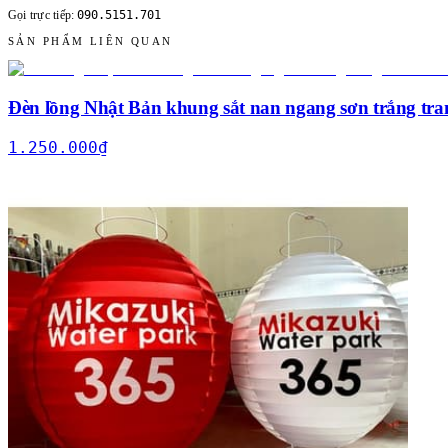
090.5151.701
Gọi trực tiếp:
SẢN PHẨM LIÊN QUAN
Đèn lồng Nhật Bản khung sắt nan ngang sơn trắng tran
1.250.000
₫