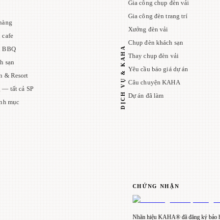
Gia công chụp đèn vải
Gia công đèn trang trí
hàng
Xưởng đèn vải
 cafe
Chụp đèn khách sạn
DỊCH VỤ & KAHA
n BBQ
Thay chụp đèn vải
h sạn
Yêu cầu báo giá dự án
n & Resort
Câu chuyện KAHA
 — tất cả SP
Dự án đã làm
anh mục
CHỨNG NHẬN
Nhãn hiệu KAHA® đã đăng ký bảo h