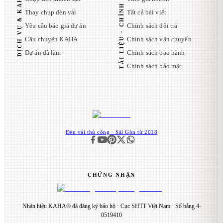
TÀI LIỆU · CHÍNH SÁCH
DỊCH VỤ & KAHA
Thay chụp đèn vải
Tất cả bài viết
Yêu cầu báo giá dự án
Chính sách đổi trả
Câu chuyện KAHA
Chính sách vận chuyển
Dự án đã làm
Chính sách bảo hành
Chính sách bảo mật
Đèn vải thủ công · Sài Gòn từ 2018
CHỨNG NHẬN
Nhãn hiệu KAHA® đã đăng ký bảo hộ · Cục SHTT Việt Nam · Số bằng 4-
0519410