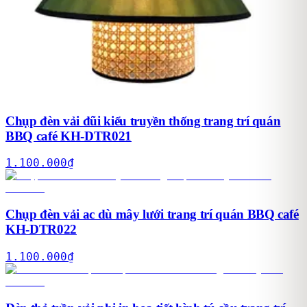
Chụp đèn vải đũi kiểu truyền thống trang trí quán
BBQ café KH-DTR021
1.100.000
₫
Chụp đèn vải ac dù mây lưới trang trí quán BBQ café
KH-DTR022
1.100.000
₫