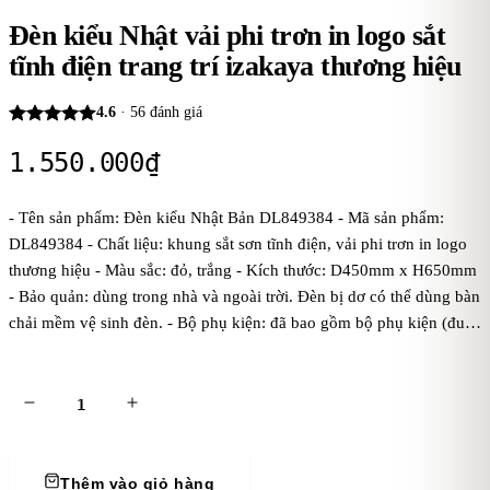
Đèn kiểu Nhật vải phi trơn in logo sắt
tĩnh điện trang trí izakaya thương hiệu
4.6
·
56
đánh giá
1.550.000
₫
- Tên sản phẩm: Đèn kiểu Nhật Bản DL849384 - Mã sản phẩm:
DL849384 - Chất liệu: khung sắt sơn tĩnh điện, vải phi trơn in logo
thương hiệu - Màu sắc: đỏ, trắng - Kích thước: D450mm x H650mm
- Bảo quản: dùng trong nhà và ngoài trời. Đèn bị dơ có thể dùng bàn
chải mềm vệ sinh đèn. - Bộ phụ kiện: đã bao gồm bộ phụ kiện (đui
đèn E27 tiêu chuẩn, dây đúc đen treo 1 mét, bas ốp trần, chưa bóng
điện). Kaha khuyên dùng bóng điện ánh sáng vàng để đèn tỏa ánh
sáng đẹp và ấm áp hơn. - Điện áp: dòng điện 220V
Thêm vào giỏ hàng