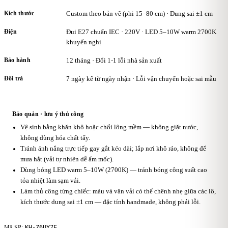
Kích thước
Custom theo bản vẽ (phi 15–80 cm) · Dung sai ±1 cm
Điện
Đui E27 chuẩn IEC · 220V · LED 5–10W warm 2700K
khuyến nghị
Bảo hành
12 tháng · Đổi 1-1 lỗi nhà sản xuất
Đổi trả
7 ngày kể từ ngày nhận · Lỗi vận chuyển hoặc sai mẫu
Bảo quản · lưu ý thủ công
Vệ sinh bằng khăn khô hoặc chổi lông mềm — không giặt nước,
không dùng hóa chất tẩy.
Tránh ánh nắng trực tiếp gay gắt kéo dài; lắp nơi khô ráo, không để
mưa hắt (vải tự nhiên dễ ẩm mốc).
Dùng bóng LED warm 5–10W (2700K) — tránh bóng công suất cao
tỏa nhiệt làm sạm vải.
Làm thủ công từng chiếc: màu và vân vải có thể chênh nhẹ giữa các lô,
kích thước dung sai ±1 cm — đặc tính handmade, không phải lỗi.
KH-Z6UY7E
Mã SP: