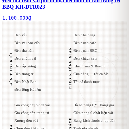
Đèn thả trần vải phi in họa tiết hình tú cầu trang trí
BBQ KH-DTR023
1.100.000
₫
Đèn vải
Đèn nhà hàng
Đèn vải cao cấp
Đèn quán cafe
THEO KHÔNG GIAN
Đèn thả trần
Đèn quán BBQ
ĐÈN THEO KIỂU
Đèn chùm vải
Đèn khách sạn
Đèn ốp tường
Khách sạn & Resort
Đèn trang trí
Cửa hàng — tất cả SP
Đèn Nhật Bản
Tất cả danh mục
Đèn lồng Hội An
Gia công chụp đèn vải
Hồ sơ năng lực · bảng giá
Gia công đèn trang trí
Cẩm nang 9 chất liệu vải
Xưởng đèn vải
Bảng kích thước chụp đèn
Chụp đèn khách sạn
Tính giá nhanh