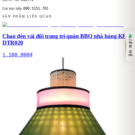
090.5151.701
Gọi trực tiếp:
SẢN PHẨM LIÊN QUAN
Chao đèn vải đũi trang trí quán BBQ nhà hàng KH-
LIÊN HỆ
DTR020
1.100.000
₫