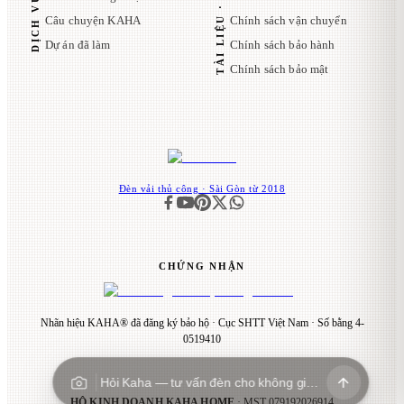
Câu chuyện KAHA
Chính sách vận chuyển
Dự án đã làm
Chính sách bảo hành
Chính sách bảo mật
Đèn vải thủ công · Sài Gòn từ 2018
CHỨNG NHẬN
Nhãn hiệu KAHA® đã đăng ký bảo hộ · Cục SHTT Việt Nam · Số bằng 4-
0519410
Hỏi Kaha — tư vấn đèn cho không gian…
HỘ KINH DOANH KAHA HOME
· MST
079192026914