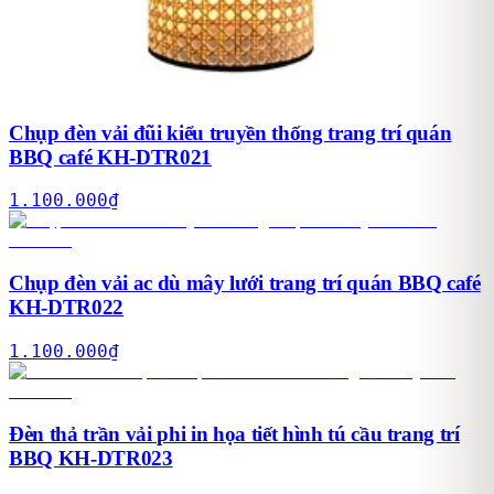
Chụp đèn vải đũi kiểu truyền thống trang trí quán
BBQ café KH-DTR021
1.100.000
₫
Chụp đèn vải ac dù mây lưới trang trí quán BBQ café
KH-DTR022
1.100.000
₫
Đèn thả trần vải phi in họa tiết hình tú cầu trang trí
BBQ KH-DTR023