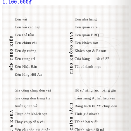
1.100.000
₫
Đèn vải
Đèn nhà hàng
Đèn vải cao cấp
Đèn quán cafe
THEO KHÔNG GIAN
Đèn thả trần
Đèn quán BBQ
ĐÈN THEO KIỂU
Đèn chùm vải
Đèn khách sạn
Đèn ốp tường
Khách sạn & Resort
Đèn trang trí
Cửa hàng — tất cả SP
Đèn Nhật Bản
Tất cả danh mục
Đèn lồng Hội An
Gia công chụp đèn vải
Hồ sơ năng lực · bảng giá
Gia công đèn trang trí
Cẩm nang 9 chất liệu vải
TÀI LIỆU · CHÍNH SÁCH
Xưởng đèn vải
Bảng kích thước chụp đèn
DỊCH VỤ & KAHA
Chụp đèn khách sạn
Tính giá nhanh
Thay chụp đèn vải
Tất cả bài viết
Yêu cầu báo giá dự án
Chính sách đổi trả