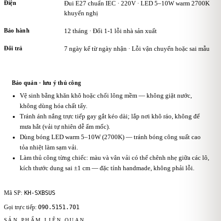
Điện
Đui E27 chuẩn IEC · 220V · LED 5–10W warm 2700K
khuyến nghị
Bảo hành
12 tháng · Đổi 1-1 lỗi nhà sản xuất
Đổi trả
7 ngày kể từ ngày nhận · Lỗi vận chuyển hoặc sai mẫu
Bảo quản · lưu ý thủ công
Vệ sinh bằng khăn khô hoặc chổi lông mềm — không giặt nước,
không dùng hóa chất tẩy.
Tránh ánh nắng trực tiếp gay gắt kéo dài; lắp nơi khô ráo, không để
mưa hắt (vải tự nhiên dễ ẩm mốc).
Dùng bóng LED warm 5–10W (2700K) — tránh bóng công suất cao
tỏa nhiệt làm sạm vải.
Làm thủ công từng chiếc: màu và vân vải có thể chênh nhẹ giữa các lô,
kích thước dung sai ±1 cm — đặc tính handmade, không phải lỗi.
KH-SXBSUS
Mã SP:
090.5151.701
Gọi trực tiếp:
SẢN PHẨM LIÊN QUAN