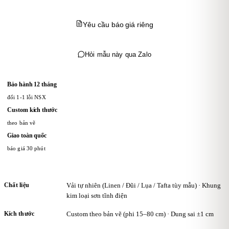
Yêu cầu báo giá riêng
Hỏi mẫu này qua Zalo
Bảo hành 12 tháng
đổi 1-1 lỗi NSX
Custom kích thước
theo bản vẽ
Giao toàn quốc
báo giá 30 phút
Chất liệu
Vải tự nhiên (Linen / Đũi / Lụa / Tafta tùy mẫu) · Khung
kim loại sơn tĩnh điện
Kích thước
Custom theo bản vẽ (phi 15–80 cm) · Dung sai ±1 cm