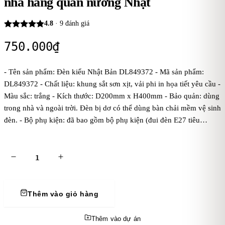
nhà hàng quán nướng Nhật
4.8
·
9
đánh giá
750.000
₫
- Tên sản phẩm: Đèn kiểu Nhật Bản DL849372 - Mã sản phẩm:
DL849372 - Chất liệu: khung sắt sơn xịt, vải phi in họa tiết yêu cầu -
Màu sắc: trắng - Kích thước: D200mm x H400mm - Bảo quản: dùng
trong nhà và ngoài trời. Đèn bị dơ có thể dùng bàn chải mềm vệ sinh
đèn. - Bộ phụ kiện: đã bao gồm bộ phụ kiện (đui đèn E27 tiêu
chuẩn, dây đúc đen treo 1 mét, bas ốp trần, chưa bóng điện). Kaha
khuyên dùng bóng điện ánh sáng vàng để đèn tỏa ánh sáng đẹp và
ấm áp hơn. - Điện áp: dòng điện 220V
Thêm vào giỏ hàng
Thêm vào dự án