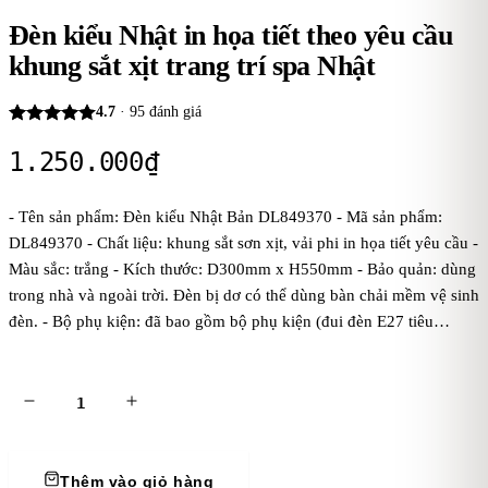
Đèn kiểu Nhật in họa tiết theo yêu cầu
khung sắt xịt trang trí spa Nhật
4.7
·
95
đánh giá
1.250.000
₫
- Tên sản phẩm: Đèn kiểu Nhật Bản DL849370 - Mã sản phẩm:
DL849370 - Chất liệu: khung sắt sơn xịt, vải phi in họa tiết yêu cầu -
Màu sắc: trắng - Kích thước: D300mm x H550mm - Bảo quản: dùng
trong nhà và ngoài trời. Đèn bị dơ có thể dùng bàn chải mềm vệ sinh
đèn. - Bộ phụ kiện: đã bao gồm bộ phụ kiện (đui đèn E27 tiêu
chuẩn, dây đúc đen treo 1 mét, bas ốp trần, chưa bóng điện). Kaha
khuyên dùng bóng điện ánh sáng vàng để đèn tỏa ánh sáng đẹp và
ấm áp hơn. - Điện áp: dòng điện 220V
Thêm vào giỏ hàng