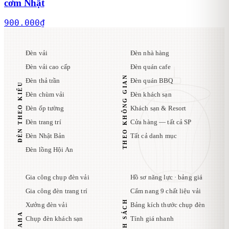
cơm Nhật
900.000
₫
Đèn vải
Đèn nhà hàng
Đèn vải cao cấp
Đèn quán cafe
THEO KHÔNG GIAN
Đèn thả trần
Đèn quán BBQ
ĐÈN THEO KIỂU
Đèn chùm vải
Đèn khách sạn
Đèn ốp tường
Khách sạn & Resort
Đèn trang trí
Cửa hàng — tất cả SP
Đèn Nhật Bản
Tất cả danh mục
Đèn lồng Hội An
Gia công chụp đèn vải
Hồ sơ năng lực · bảng giá
Gia công đèn trang trí
Cẩm nang 9 chất liệu vải
Xưởng đèn vải
Bảng kích thước chụp đèn
Chụp đèn khách sạn
Tính giá nhanh