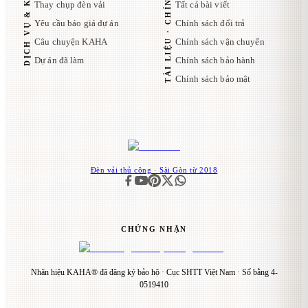
TÀI LIỆU · CHÍNH SÁCH
DỊCH VỤ & KAHA
Thay chụp đèn vải
Tất cả bài viết
Yêu cầu báo giá dự án
Chính sách đổi trả
Câu chuyện KAHA
Chính sách vận chuyển
Dự án đã làm
Chính sách bảo hành
Chính sách bảo mật
Đèn vải thủ công · Sài Gòn từ 2018
CHỨNG NHẬN
Nhãn hiệu KAHA® đã đăng ký bảo hộ · Cục SHTT Việt Nam · Số bằng 4-
0519410