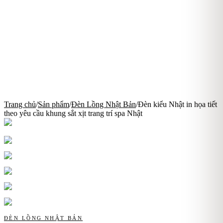
Trang chủ
/
Sản phẩm
/
Đèn Lồng Nhật Bản
/
Đèn kiểu Nhật in họa tiết
theo yêu cầu khung sắt xịt trang trí spa Nhật
ĐÈN LỒNG NHẬT BẢN