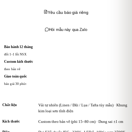
Yêu cầu báo giá riêng
Hỏi mẫu này qua Zalo
Bảo hành 12 tháng
đổi 1-1 lỗi NSX
Custom kích thước
theo bản vẽ
Giao toàn quốc
báo giá 30 phút
Chất liệu
Vải tự nhiên (Linen / Đũi / Lụa / Tafta tùy mẫu) · Khung
kim loại sơn tĩnh điện
Kích thước
Custom theo bản vẽ (phi 15–80 cm) · Dung sai ±1 cm