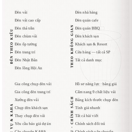
Đèn vải
Đèn nhà hàng
Đèn vải cao cấp
Đèn quán cafe
THEO KHÔNG GIAN
Đèn thả trần
Đèn quán BBQ
ĐÈN THEO KIỂU
Đèn chùm vải
Đèn khách sạn
Đèn ốp tường
Khách sạn & Resort
Đèn trang trí
Cửa hàng — tất cả SP
Đèn Nhật Bản
Tất cả danh mục
Đèn lồng Hội An
Gia công chụp đèn vải
Hồ sơ năng lực · bảng giá
Gia công đèn trang trí
Cẩm nang 9 chất liệu vải
TÀI LIỆU · CHÍNH SÁCH
Xưởng đèn vải
Bảng kích thước chụp đèn
DỊCH VỤ & KAHA
Chụp đèn khách sạn
Tính giá nhanh
Thay chụp đèn vải
Tất cả bài viết
Yêu cầu báo giá dự án
Chính sách đổi trả
Câu chuyện KAHA
Chính sách vận chuyển