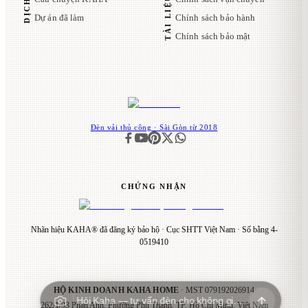
Dự án đã làm
Chính sách bảo hành
Chính sách bảo mật
Đèn vải thủ công · Sài Gòn từ 2018
CHỨNG NHẬN
Nhãn hiệu KAHA® đã đăng ký bảo hộ · Cục SHTT Việt Nam · Số bằng 4-
0519410
HỘ KINH DOANH KAHA HOME
· MST
079192026914
Hỏi Kaha — tư vấn đèn cho không gian…
262/1/93 Phan Anh, Phường Phú Thạnh, TP. Hồ Chí Minh, Việt Nam