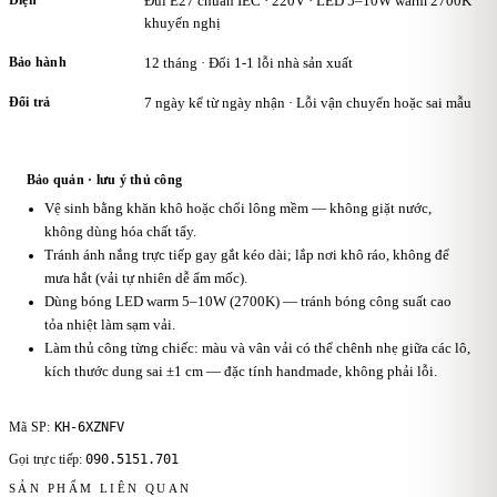
Điện
Đui E27 chuẩn IEC · 220V · LED 5–10W warm 2700K
khuyến nghị
Bảo hành
12 tháng · Đổi 1-1 lỗi nhà sản xuất
Đổi trả
7 ngày kể từ ngày nhận · Lỗi vận chuyển hoặc sai mẫu
Bảo quản · lưu ý thủ công
Vệ sinh bằng khăn khô hoặc chổi lông mềm — không giặt nước,
không dùng hóa chất tẩy.
Tránh ánh nắng trực tiếp gay gắt kéo dài; lắp nơi khô ráo, không để
mưa hắt (vải tự nhiên dễ ẩm mốc).
Dùng bóng LED warm 5–10W (2700K) — tránh bóng công suất cao
tỏa nhiệt làm sạm vải.
Làm thủ công từng chiếc: màu và vân vải có thể chênh nhẹ giữa các lô,
kích thước dung sai ±1 cm — đặc tính handmade, không phải lỗi.
KH-6XZNFV
Mã SP:
090.5151.701
Gọi trực tiếp:
SẢN PHẨM LIÊN QUAN