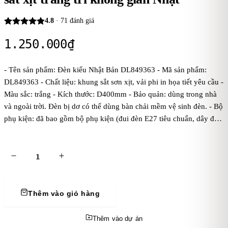
4.8
·
71
đánh giá
1.250.000
₫
- Tên sản phẩm: Đèn kiểu Nhật Bản DL849363 - Mã sản phẩm:
DL849363 - Chất liệu: khung sắt sơn xịt, vải phi in họa tiết yêu cầu -
Màu sắc: trắng - Kích thước: D400mm - Bảo quản: dùng trong nhà
và ngoài trời. Đèn bị dơ có thể dùng bàn chải mềm vệ sinh đèn. - Bộ
phụ kiện: đã bao gồm bộ phụ kiện (đui đèn E27 tiêu chuẩn, dây đúc
đen treo 1 mét, bas ốp trần, chưa bóng điện). Kaha khuyên dùng
bóng điện ánh sáng vàng để đèn tỏa ánh sáng đẹp và ấm áp hơn. -
Điện áp: dòng điện 220V
Thêm vào giỏ hàng
Thêm vào dự án