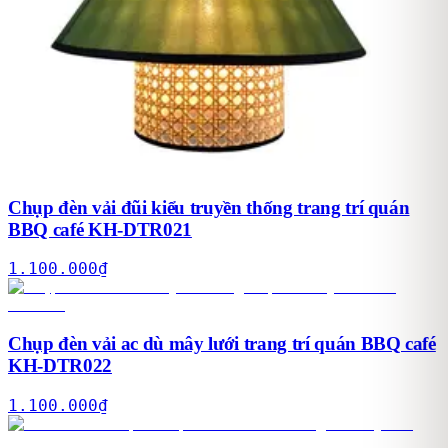
Chụp đèn vải đũi kiểu truyền thống trang trí quán
BBQ café KH-DTR021
1.100.000
₫
Chụp đèn vải ac dù mây lưới trang trí quán BBQ café
KH-DTR022
1.100.000
₫