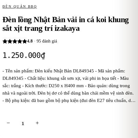
ĐÈN QUÁN BBQ
Đèn lồng Nhật Bản vải in cá koi khung
sắt xịt trang trí izakaya
4.8
·
95
đánh giá
1.250.000
₫
- Tên sản phẩm: Đèn kiểu Nhật Bản DL849345 - Mã sản phẩm:
DL849345 - Chất liệu: khung sắt sơn xịt, vải phi in họa tiết - Màu
sắc: trắng - Kích thước: D250 x H400 mm - Bảo quản: dùng trong
nhà và ngoài trời. Đèn bị dơ có thể dùng bàn chải mềm vệ sinh đèn.
- Bộ phụ kiện: đã bao gồm bộ phụ kiện (đui đèn E27 tiêu chuẩn, dây
đúc đen treo 1 mét, bas ốp trần, chưa bóng điện). Kaha khuyên dùng
bóng điện ánh sáng vàng để đèn tỏa ánh sáng đẹp và ấm áp hơn. -
Điện áp: dòng điện 220V