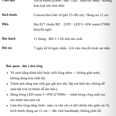
Chất liệu
Vải tự nhiên (Linen / Đũi / Lụa / Tafta tùy mẫu) · Khung
kim loại sơn tĩnh điện
Kích thước
Custom theo bản vẽ (phi 15–80 cm) · Dung sai ±1 cm
Điện
Đui E27 chuẩn IEC · 220V · LED 5–10W warm 2700K
khuyến nghị
Bảo hành
12 tháng · Đổi 1-1 lỗi nhà sản xuất
Đổi trả
7 ngày kể từ ngày nhận · Lỗi vận chuyển hoặc sai mẫu
Bảo quản · lưu ý thủ công
Vệ sinh bằng khăn khô hoặc chổi lông mềm — không giặt nước,
không dùng hóa chất tẩy.
Tránh ánh nắng trực tiếp gay gắt kéo dài; lắp nơi khô ráo, không để
mưa hắt (vải tự nhiên dễ ẩm mốc).
Dùng bóng LED warm 5–10W (2700K) — tránh bóng công suất cao
tỏa nhiệt làm sạm vải.
Làm thủ công từng chiếc: màu và vân vải có thể chênh nhẹ giữa các lô,
kích thước dung sai ±1 cm — đặc tính handmade, không phải lỗi.