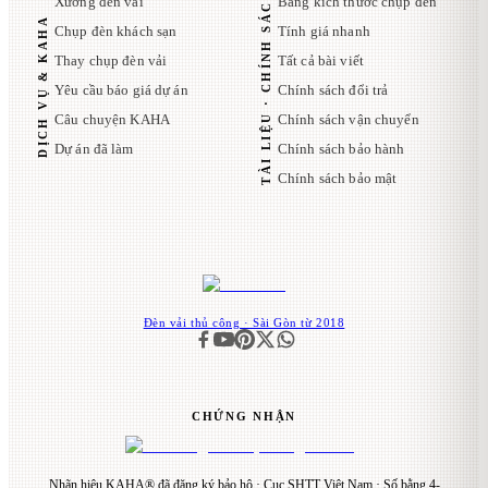
TÀI LIỆU · CHÍNH SÁCH
Xưởng đèn vải
Bảng kích thước chụp đèn
DỊCH VỤ & KAHA
Chụp đèn khách sạn
Tính giá nhanh
Thay chụp đèn vải
Tất cả bài viết
Yêu cầu báo giá dự án
Chính sách đổi trả
Câu chuyện KAHA
Chính sách vận chuyển
Dự án đã làm
Chính sách bảo hành
Chính sách bảo mật
Đèn vải thủ công · Sài Gòn từ 2018
CHỨNG NHẬN
Nhãn hiệu KAHA® đã đăng ký bảo hộ · Cục SHTT Việt Nam · Số bằng 4-