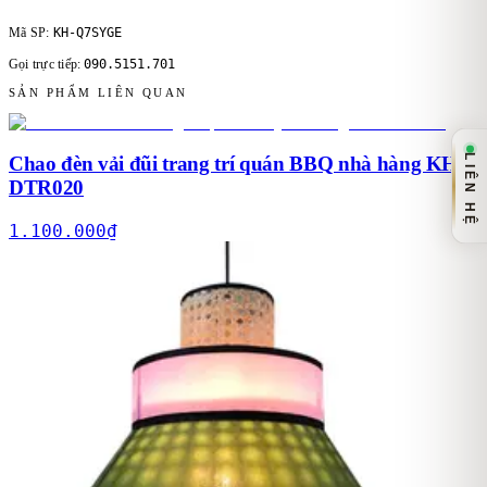
KH-Q7SYGE
Mã SP:
090.5151.701
Gọi trực tiếp:
SẢN PHẨM LIÊN QUAN
Chao đèn vải đũi trang trí quán BBQ nhà hàng KH-
LIÊN HỆ
DTR020
1.100.000
₫