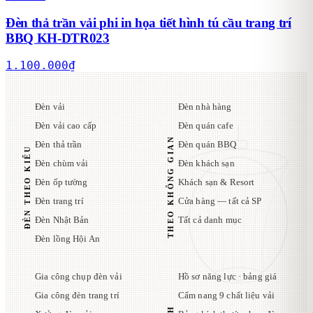
Đèn thả trần vải phi in họa tiết hình tú cầu trang trí
BBQ KH-DTR023
1.100.000
₫
Đèn vải
Đèn nhà hàng
Đèn vải cao cấp
Đèn quán cafe
THEO KHÔNG GIAN
Đèn thả trần
Đèn quán BBQ
ĐÈN THEO KIỂU
Đèn chùm vải
Đèn khách sạn
Đèn ốp tường
Khách sạn & Resort
Đèn trang trí
Cửa hàng — tất cả SP
Đèn Nhật Bản
Tất cả danh mục
Đèn lồng Hội An
Gia công chụp đèn vải
Hồ sơ năng lực · bảng giá
Gia công đèn trang trí
Cẩm nang 9 chất liệu vải