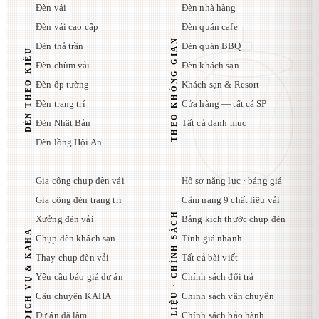
Đèn vải
Đèn nhà hàng
Đèn vải cao cấp
Đèn quán cafe
THEO KHÔNG GIAN
Đèn thả trần
Đèn quán BBQ
ĐÈN THEO KIỂU
Đèn chùm vải
Đèn khách sạn
Đèn ốp tường
Khách sạn & Resort
Đèn trang trí
Cửa hàng — tất cả SP
Đèn Nhật Bản
Tất cả danh mục
Đèn lồng Hội An
Gia công chụp đèn vải
Hồ sơ năng lực · bảng giá
Gia công đèn trang trí
Cẩm nang 9 chất liệu vải
TÀI LIỆU · CHÍNH SÁCH
Xưởng đèn vải
Bảng kích thước chụp đèn
DỊCH VỤ & KAHA
Chụp đèn khách sạn
Tính giá nhanh
Thay chụp đèn vải
Tất cả bài viết
Yêu cầu báo giá dự án
Chính sách đổi trả
Câu chuyện KAHA
Chính sách vận chuyển
Dự án đã làm
Chính sách bảo hành