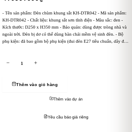
- Tên sản phẩm: Đèn chùm khung sắt KH-DTR042 - Mã sản phẩm:
KH-DTR042 - Chất liệu: khung sắt sơn tĩnh điện - Màu sắc: đen -
Kích thước: D250 x H350 mm - Bảo quản: dùng được tròng nhà và
ngoài trời. Đèn bị dơ có thể dùng bàn chải mềm vệ sinh đèn. - Bộ
phụ kiện: đã bao gồm bộ phụ kiện (đui đèn E27 tiêu chuẩn, dây đen
đúc 1 mét, bas ốp trần, chưa bóng điện). Kaha khuyên dùng bóng
điện ánh sáng vàng để đèn tỏa ánh sáng đẹp và ấm áp hơn. - Điện
áp: dòng điện 220V - Mẹo vặt: cách treo đèn thả trần
Thêm vào giỏ hàng
Thêm vào dự án
Yêu cầu báo giá riêng