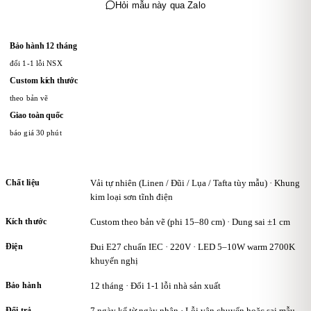
Hỏi mẫu này qua Zalo
Bảo hành 12 tháng
đổi 1-1 lỗi NSX
Custom kích thước
theo bản vẽ
Giao toàn quốc
báo giá 30 phút
Chất liệu
Vải tự nhiên (Linen / Đũi / Lụa / Tafta tùy mẫu) · Khung
kim loại sơn tĩnh điện
Kích thước
Custom theo bản vẽ (phi 15–80 cm) · Dung sai ±1 cm
Điện
Đui E27 chuẩn IEC · 220V · LED 5–10W warm 2700K
khuyến nghị
Bảo hành
12 tháng · Đổi 1-1 lỗi nhà sản xuất
Đổi trả
7 ngày kể từ ngày nhận · Lỗi vận chuyển hoặc sai mẫu