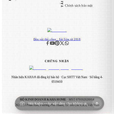
Chính sách bảo mật
Đèn vải thủ công · Sài Gòn từ 2018
CHỨNG NHẬN
Nhãn hiệu KAHA® đã đăng ký bảo hộ · Cục SHTT Việt Nam · Số bằng 4-
0519410
HỘ KINH DOANH KAHA HOME
· MST
079192026914
Hỏi Kaha — tư vấn đèn cho không gian…
262/1/93 Phan Anh, Phường Phú Thạnh, TP. Hồ Chí Minh, Việt Nam