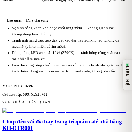
Bảo quản · lưu ý thủ công
Vệ sinh bằng khăn khô hoặc chổi lông mềm — không giặt nước,
không dùng hóa chất tẩy.
Tránh ánh nắng trực tiếp gay gắt kéo dài; lắp nơi khô ráo, không để
mưa hắt (vải tự nhiên dễ ẩm mốc).
Dùng bóng LED warm 5–10W (2700K) — tránh bóng công suất cao
tỏa nhiệt làm sạm vải.
Làm thủ công từng chiếc: màu và vân vải có thể chênh nhẹ giữa các lô,
LIÊN HỆ
kích thước dung sai ±1 cm — đặc tính handmade, không phải lỗi.
KH-XJUZVG
Mã SP:
090.5151.701
Gọi trực tiếp:
SẢN PHẨM LIÊN QUAN
Chụp đèn vải đĩa bay trang trí quán café nhà hàng
KH-DTR001