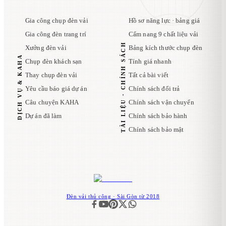
Gia công chụp đèn vải
Hồ sơ năng lực · bảng giá
Gia công đèn trang trí
Cẩm nang 9 chất liệu vải
TÀI LIỆU · CHÍNH SÁCH
Xưởng đèn vải
Bảng kích thước chụp đèn
DỊCH VỤ & KAHA
Chụp đèn khách sạn
Tính giá nhanh
Thay chụp đèn vải
Tất cả bài viết
Yêu cầu báo giá dự án
Chính sách đổi trả
Câu chuyện KAHA
Chính sách vận chuyển
Dự án đã làm
Chính sách bảo hành
Chính sách bảo mật
Đèn vải thủ công · Sài Gòn từ 2018