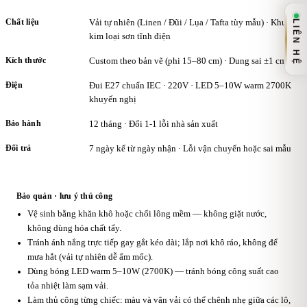
Chất liệu
Vải tự nhiên (Linen / Đũi / Lụa / Tafta tùy mẫu) · Khung
LIÊN HỆ
kim loại sơn tĩnh điện
Kích thước
Custom theo bản vẽ (phi 15–80 cm) · Dung sai ±1 cm
Điện
Đui E27 chuẩn IEC · 220V · LED 5–10W warm 2700K
khuyến nghị
Bảo hành
12 tháng · Đổi 1-1 lỗi nhà sản xuất
Đổi trả
7 ngày kể từ ngày nhận · Lỗi vận chuyển hoặc sai mẫu
Bảo quản · lưu ý thủ công
Vệ sinh bằng khăn khô hoặc chổi lông mềm — không giặt nước,
không dùng hóa chất tẩy.
Tránh ánh nắng trực tiếp gay gắt kéo dài; lắp nơi khô ráo, không để
mưa hắt (vải tự nhiên dễ ẩm mốc).
Dùng bóng LED warm 5–10W (2700K) — tránh bóng công suất cao
tỏa nhiệt làm sạm vải.
Làm thủ công từng chiếc: màu và vân vải có thể chênh nhẹ giữa các lô,