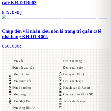
café KH-DTR003
835.000
₫
Chụp đèn vải nhăn kiểu nón lá trang trí quán café
nhà hàng KH-DTR005
660.000
₫
Đèn vải
Đèn nhà hàng
Đèn vải cao cấp
Đèn quán cafe
THEO KHÔNG GIAN
Đèn thả trần
Đèn quán BBQ
ĐÈN THEO KIỂU
Đèn chùm vải
Đèn khách sạn
Đèn ốp tường
Khách sạn & Resort
Đèn trang trí
Cửa hàng — tất cả SP
Đèn Nhật Bản
Tất cả danh mục
Đèn lồng Hội An