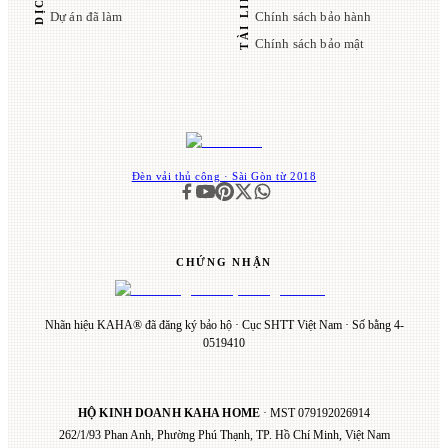
Dự án đã làm
Chính sách bảo hành
Chính sách bảo mật
Đèn vải thủ công · Sài Gòn từ 2018
CHỨNG NHẬN
Nhãn hiệu KAHA® đã đăng ký bảo hộ · Cục SHTT Việt Nam · Số bằng 4-
0519410
HỘ KINH DOANH KAHA HOME
· MST
079192026914
262/1/93 Phan Anh, Phường Phú Thạnh, TP. Hồ Chí Minh, Việt Nam