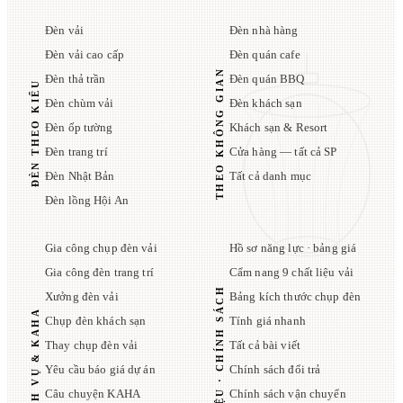
Đèn vải
Đèn nhà hàng
Đèn vải cao cấp
Đèn quán cafe
THEO KHÔNG GIAN
Đèn thả trần
Đèn quán BBQ
ĐÈN THEO KIỂU
Đèn chùm vải
Đèn khách sạn
Đèn ốp tường
Khách sạn & Resort
Đèn trang trí
Cửa hàng — tất cả SP
Đèn Nhật Bản
Tất cả danh mục
Đèn lồng Hội An
Gia công chụp đèn vải
Hồ sơ năng lực · bảng giá
Gia công đèn trang trí
Cẩm nang 9 chất liệu vải
TÀI LIỆU · CHÍNH SÁCH
Xưởng đèn vải
Bảng kích thước chụp đèn
DỊCH VỤ & KAHA
Chụp đèn khách sạn
Tính giá nhanh
Thay chụp đèn vải
Tất cả bài viết
Yêu cầu báo giá dự án
Chính sách đổi trả
Câu chuyện KAHA
Chính sách vận chuyển