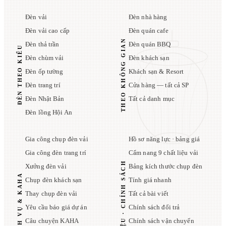
Đèn vải
Đèn nhà hàng
Đèn vải cao cấp
Đèn quán cafe
THEO KHÔNG GIAN
Đèn thả trần
Đèn quán BBQ
ĐÈN THEO KIỂU
Đèn chùm vải
Đèn khách sạn
Đèn ốp tường
Khách sạn & Resort
Đèn trang trí
Cửa hàng — tất cả SP
Đèn Nhật Bản
Tất cả danh mục
Đèn lồng Hội An
Gia công chụp đèn vải
Hồ sơ năng lực · bảng giá
Gia công đèn trang trí
Cẩm nang 9 chất liệu vải
TÀI LIỆU · CHÍNH SÁCH
Xưởng đèn vải
Bảng kích thước chụp đèn
DỊCH VỤ & KAHA
Chụp đèn khách sạn
Tính giá nhanh
Thay chụp đèn vải
Tất cả bài viết
Yêu cầu báo giá dự án
Chính sách đổi trả
Câu chuyện KAHA
Chính sách vận chuyển