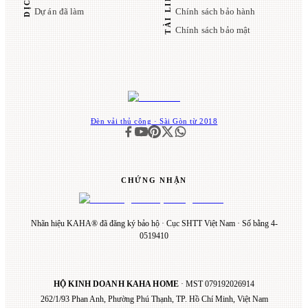
Dự án đã làm
Chính sách bảo hành
Chính sách bảo mật
Đèn vải thủ công · Sài Gòn từ 2018
CHỨNG NHẬN
Nhãn hiệu KAHA® đã đăng ký bảo hộ · Cục SHTT Việt Nam · Số bằng 4-
0519410
HỘ KINH DOANH KAHA HOME
· MST
079192026914
262/1/93 Phan Anh, Phường Phú Thạnh, TP. Hồ Chí Minh, Việt Nam