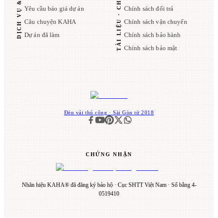
TÀI LIỆU · CHÍNH SÁCH
DỊCH VỤ & KAHA
Yêu cầu báo giá dự án
Chính sách đổi trả
Câu chuyện KAHA
Chính sách vận chuyển
Dự án đã làm
Chính sách bảo hành
Chính sách bảo mật
Đèn vải thủ công · Sài Gòn từ 2018
CHỨNG NHẬN
Nhãn hiệu KAHA® đã đăng ký bảo hộ · Cục SHTT Việt Nam · Số bằng 4-
0519410