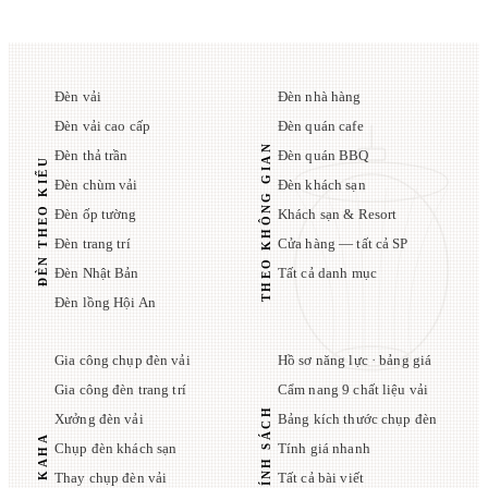
Đèn vải
Đèn nhà hàng
Đèn vải cao cấp
Đèn quán cafe
THEO KHÔNG GIAN
Đèn thả trần
Đèn quán BBQ
ĐÈN THEO KIỂU
Đèn chùm vải
Đèn khách sạn
Đèn ốp tường
Khách sạn & Resort
Đèn trang trí
Cửa hàng — tất cả SP
Đèn Nhật Bản
Tất cả danh mục
Đèn lồng Hội An
Gia công chụp đèn vải
Hồ sơ năng lực · bảng giá
Gia công đèn trang trí
Cẩm nang 9 chất liệu vải
Xưởng đèn vải
Bảng kích thước chụp đèn
Chụp đèn khách sạn
Tính giá nhanh
Thay chụp đèn vải
Tất cả bài viết