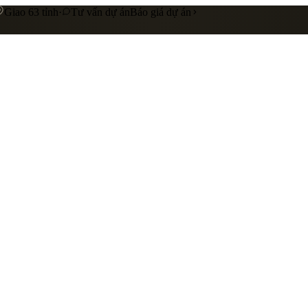
Giao 63 tỉnh
·
Tư vấn dự án
Báo giá dự án
 cấp
Gia công riêng theo yêu cầu
Liên hệ báo giá
nhà hàng
showroom