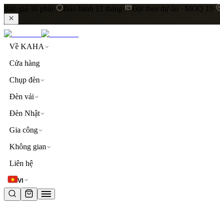
Báo giá 30 phút
·
Bảo hành 12 tháng
·
Đặt theo dự án · MOQ 10
·
Về KAHA
Cửa hàng
Chụp đèn
Đèn vải
Đèn Nhật
Gia công
Không gian
LIÊN KẾT NHANH
Liên hệ
Khám phá toàn bộ sản phẩm
Đèn thả trần
Đèn vải cao
VI
TỪ KHOÁ PHỔ BIẾN
đèn thả trần
đèn vải
lụa
linen
khách sạn
resort